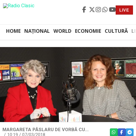
LIVE
HOME
NAȚIONAL
WORLD
ECONOMIE
CULTURĂ
L
MARGARETA PÂSLARU DE VORBĂ CU...
WHATSAPP
FACEBO
TEL
10:19 / 07/03/2018