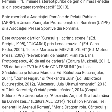
Feminin – “Eliminarea stereotipurilor de gen din mass-media
şi din societatea românească” (2013).
Este membră a Asociaţiei Române de Relaţii Publice
(ARRP), a Uniunii Ziariștilor Profesioniști din România (UZPR)
şi a Asociaţiei Presei Sportive din România.
Este autoarea cărţilor “Surâsul şi lacrima scenei” (Ed.
Scripta, l998), ”FUGAR(U) prin lumea muzicii” (Ed. Casa
Radio, 2004), “Iuliana Marciuc în MIEZUL ZILEI” (Ed. Meteor
Press, 2009), “Reverberaţii de neuitat. Pianista Dana
Protopopescu, 40 de ani de carieră” (Editura Muzicală, 2011),
“55 de Ani de TVR în 55 de CONFESIUNI” (cu Liana
Săndulescu și Iuliana Marciuc, Ed. Biblioteca Bucureştilor,
2011), “Cornel Fugaru” şi “Alexandru Jula” (Ed. Biblioteca
Bucureştilor, 2012), “Alexandru Jula, Ultimul romantic”, 2013
şi “Jolt Kerestely, O viaţă pentru cântec”, 2014 (Grupul
Editorial Pro Universitaria), ”Alexandru Arșinel. Și a fost mâna
lui Dumnezeu…” (Editura ALL, 2014), ”Iosif Ion Prunner. Trei
generații la Ateneul Român”, ”Maria Dragomiroiu. Cântecul și