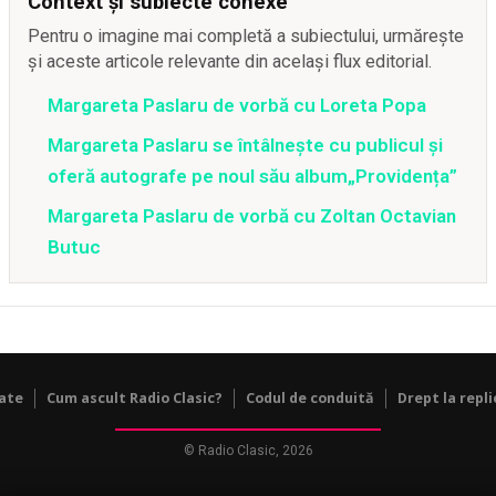
Context și subiecte conexe
Pentru o imagine mai completă a subiectului, urmărește
și aceste articole relevante din același flux editorial.
Margareta Paslaru de vorbă cu Loreta Popa
Margareta Paslaru se întâlnește cu publicul și
oferă autografe pe noul său album„Providența”
Margareta Paslaru de vorbă cu Zoltan Octavian
Butuc
tate
Cum ascult Radio Clasic?
Codul de conduită
Drept la repli
© Radio Clasic, 2026