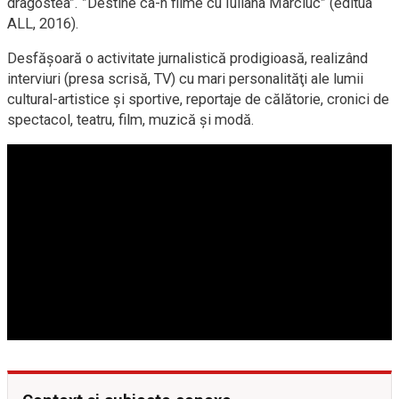
dragostea”. ”Destine ca-n filme cu Iuliana Marciuc” (editua
ALL, 2016).
Desfășoară o activitate jurnalistică prodigioasă, realizând
interviuri (presa scrisă, TV) cu mari personalităţi ale lumii
cultural-artistice și sportive, reportaje de călătorie, cronici de
spectacol, teatru, film, muzică şi modă.