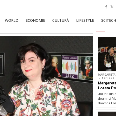
WORLD
ECONOMIE
CULTURĂ
LIFESTYLE
SCITECH
MARGARETA 
8 ani ago
Margareta
Loreta P
Joi, 28 iunie
doamnei Mar
doamna Lore