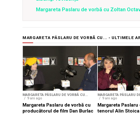
Margareta Paslaru de vorbă cu Zoltan Octa
MARGARETA PÂSLARU DE VORBĂ CU... - ULTIMELE A
MARGARETA PÂSLARU DE VORBĂ CU...
MARGARETA PÂSLARU DE
9 ani ago
9 ani ago
Margareta Paslaru de vorbă cu
Margareta Paslaru 
producătorul de film Dan Burlac
tenorul Alin Stoica