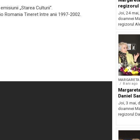
Margareta
regizoru
misiunii „Starea Culturii”.
Joi, 24 mai,
io Romania Tineret între anii 1997-2002.
doamnei Mar
regizorul Al
MARGARETA 
8 ani ago
Margareta
Daniel Sa
Joi, 3 mai, d
doamnei Mar
regizorul Dan