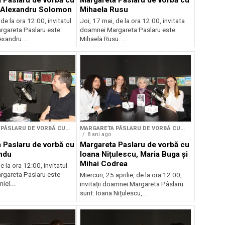
 Paslaru de vorbă cu
Margareta Paslaru de vorbă cu
l Alexandru Solomon
Mihaela Rusu
 de la ora 12:00, invitatul
Joi, 17 mai, de la ora 12:00, invitata
gareta Paslaru este
doamnei Margareta Paslaru este
exandru...
Mihaela Rusu....
PÂSLARU DE VORBĂ CU...
MARGARETA PÂSLARU DE VORBĂ CU...
8 ani ago
 Paslaru de vorbă cu
Margareta Paslaru de vorbă cu
ndu
Ioana Nițulescu, Maria Buga și
Mihai Codrea
e la ora 12:00, invitatul
gareta Paslaru este
Miercuri, 25 aprilie, de la ora 12:00,
iel...
invitații doamnei Margareta Pâslaru
sunt: Ioana Nițulescu,...