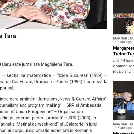
a Tara
MARGARETA 
8 ani ago
Margareta
Tudor Tu
Joi, 14 iunie
aslaru este jurnalista Magdalena Tara.
doamnei Mar
muzicianul T
– sectia de matematica – fizica Bucuresti (1989) –
ea de Cai Ferate, Drumuri si Poduri (1996). Lucrează la
sponsabil.
intre care amintim: Jurnalism „News & Current Affairs”
Journalism and program making” – SRR si Ambasada
listes et Union Europeenne” – Organisation
dio pe internet pentru jurnalisti” – SRR (2008). In
inal si Matinal de week-end” si „Calatorie in jurul
MARGARETA 
8 ani ago
bri ai corpului diplomatic acreditati in Romania.