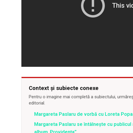
Context și subiecte conexe
Pentru o imagine mai completă a subiectului, urmărește
editorial.
Margareta Paslaru de vorbă cu Loreta Popa
Margareta Paslaru se întâlnește cu publicul 
album„Providența”