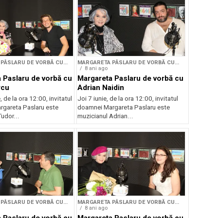
PÂSLARU DE VORBĂ CU...
MARGARETA PÂSLARU DE VORBĂ CU...
8 ani ago
 Paslaru de vorbă cu
Margareta Paslaru de vorbă cu
rcu
Adrian Naidin
, de la ora 12:00, invitatul
Joi 7 iunie, de la ora 12:00, invitatul
gareta Paslaru este
doamnei Margareta Paslaru este
udor...
muzicianul Adrian...
PÂSLARU DE VORBĂ CU...
MARGARETA PÂSLARU DE VORBĂ CU...
8 ani ago