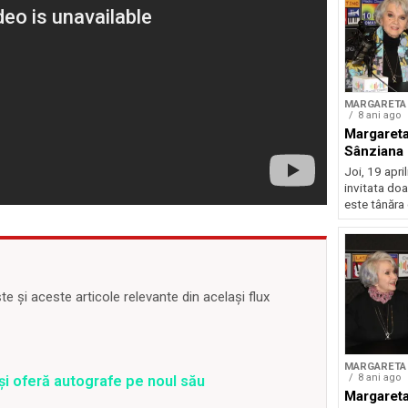
MARGARETA 
8 ani ago
Margareta
Sânziana
Joi, 19 april
invitata do
este tânăra
 și aceste articole relevante din același flux
MARGARETA 
8 ani ago
și oferă autografe pe noul său
Margareta