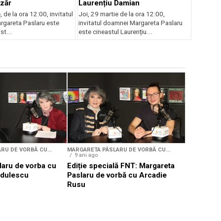
zăr
Laurențiu Damian
e, de la ora 12:00, invitatul
Joi, 29 martie de la ora 12:00,
gareta Paslaru este
invitatul doamnei Margareta Paslaru
st...
este cineastul Laurențiu...
MARGARETA P
9 ani ago
Ediție sp
Paslaru d
Niculiță
RU DE VORBĂ CU...
MARGARETA PÂSLARU DE VORBĂ CU...
9 ani ago
laru de vorba cu
Ediție specială FNT: Margareta
ădulescu
Paslaru de vorbă cu Arcadie
Rusu