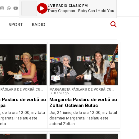
LIVE RADIO CLASIC FM
Tracy Chapman - Baby Can I Hold You
SPORT
RADIO
PÂSLARU DE VORBĂ CU...
MARGARETA PÂSLARU DE VORBĂ CU...
8 ani ago
 Paslaru de vorbă cu
Margareta Paslaru de vorbă cu
opa
Zoltan Octavian Butuc
, de la ora 12:00, invitata
Joi, 21 iunie, de la ora 12:00, invitatul
gareta Paslaru este
doamnei Margareta Paslaru este
ta...
actorul Zoltan...