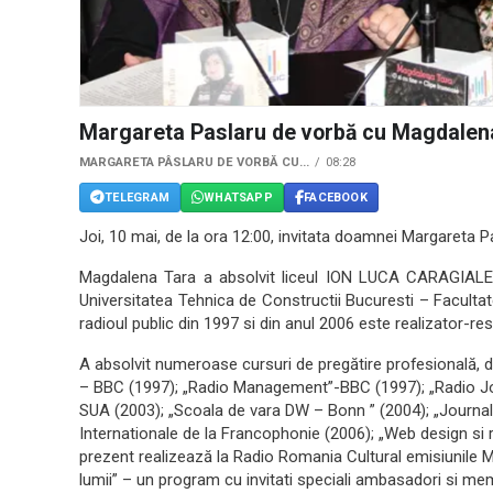
Margareta Paslaru de vorbă cu Magdalen
MARGARETA PÂSLARU DE VORBĂ CU...
08:28
TELEGRAM
WHATSAPP
FACEBOOK
Joi, 10 mai, de la ora 12:00, invitata doamnei Margareta P
Magdalena Tara a absolvit liceul ION LUCA CARAGIALE 
Universitatea Tehnica de Constructii Bucuresti – Facultat
radioul public din 1997 si din anul 2006 este realizator-re
A absolvit numeroase cursuri de pregătire profesională, d
– BBC (1997); „Radio Management”-BBC (1997); „Radio 
SUA (2003); „Scoala de vara DW – Bonn ” (2004); „Journa
Internationale de la Francophonie (2006); „Web design si ra
prezent realizează la Radio Romania Cultural emisiunile Mat
lumii” – un program cu invitati speciali ambasadori si mem