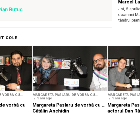
Marcel La
Joi, 5 aprili
vian Butuc
doamnei Mar
tânărul piani
RTICOLE
 VORBĂ CU...
MARGARETA PÂSLARU DE VORBĂ CU...
MARGARETA PÂSLA
9 ani ago
9 ani ago
de vorbă cu
Margareta Paslaru de vorbă cu …
Margareta Pas
Cătălin Anchidin
actorul Dan R