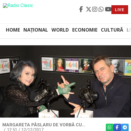
LIVE
HOME
NAȚIONAL
WORLD
ECONOMIE
CULTURĂ
L
MARGARETA PÂSLARU DE VORBĂ CU...
WHATSAPP
FACEBO
TEL
12:51 / 12/12/2017