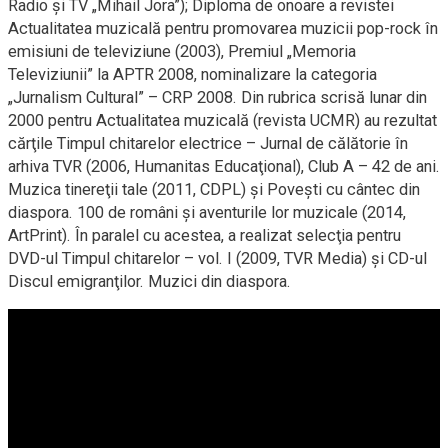
Radio şi TV „Mihail Jora”); Diploma de onoare a revistei
Actualitatea muzicală pentru promovarea muzicii pop-rock în
emisiuni de televiziune (2003), Premiul „Memoria
Televiziunii” la APTR 2008, nominalizare la categoria
„Jurnalism Cultural” – CRP 2008. Din rubrica scrisă lunar din
2000 pentru Actualitatea muzicală (revista UCMR) au rezultat
cărţile Timpul chitarelor electrice – Jurnal de călătorie în
arhiva TVR (2006, Humanitas Educaţional), Club A – 42 de ani.
Muzica tinereţii tale (2011, CDPL) şi Poveşti cu cântec din
diaspora. 100 de români şi aventurile lor muzicale (2014,
ArtPrint). În paralel cu acestea, a realizat selecţia pentru
DVD-ul Timpul chitarelor – vol. I (2009, TVR Media) şi CD-ul
Discul emigranţilor. Muzici din diaspora.