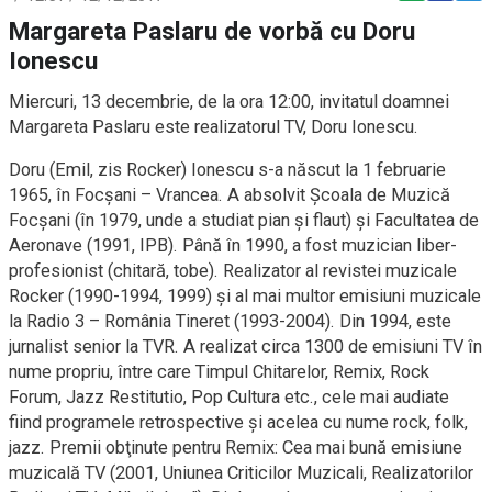
Margareta Paslaru de vorbă cu Doru
Ionescu
Miercuri, 13 decembrie, de la ora 12:00, invitatul doamnei
Margareta Paslaru este realizatorul TV, Doru Ionescu.
Doru (Emil, zis Rocker) Ionescu s-a născut la 1 februarie
1965, în Focşani – Vrancea. A absolvit Şcoala de Muzică
Focşani (în 1979, unde a studiat pian şi flaut) şi Facultatea de
Aeronave (1991, IPB). Până în 1990, a fost muzician liber-
profesionist (chitară, tobe). Realizator al revistei muzicale
Rocker (1990-1994, 1999) şi al mai multor emisiuni muzicale
la Radio 3 – România Tineret (1993-2004). Din 1994, este
jurnalist senior la TVR. A realizat circa 1300 de emisiuni TV în
nume propriu, între care Timpul Chitarelor, Remix, Rock
Forum, Jazz Restitutio, Pop Cultura etc., cele mai audiate
fiind programele retrospective şi acelea cu nume rock, folk,
jazz. Premii obţinute pentru Remix: Cea mai bună emisiune
muzicală TV (2001, Uniunea Criticilor Muzicali, Realizatorilor