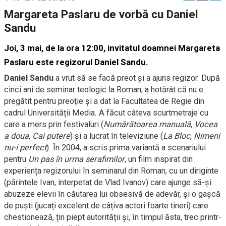
Margareta Paslaru de vorbă cu Daniel
Sandu
Joi, 3 mai, de la ora 12:00, invitatul doamnei Margareta
Paslaru este regizorul Daniel Sandu.
Daniel Sandu
a vrut să se facă preot și a ajuns regizor. După
cinci ani de seminar teologic la Roman, a hotărât că nu e
pregătit pentru preoție și a dat la Facultatea de Regie din
cadrul Universității Media. A făcut câteva scurtmetraje cu
care a mers prin festivaluri (
Numărătoarea manuală
,
Vocea
a doua
,
Cai putere
) și a lucrat în televiziune (
La Bloc
,
Nimeni
nu-i perfect
). În 2004, a scris prima variantă a scenariului
pentru
Un pas în urma serafimilor
, un film inspirat din
experiența regizorului în seminarul din Roman, cu un diriginte
(părintele Ivan, interpetat de Vlad Ivanov) care ajunge să-și
abuzeze elevii în căutarea lui obsesivă de adevăr, și o gașcă
de puști (jucați excelent de câțiva actori foarte tineri) care
chestionează, țin piept autorității și, în timpul ăsta, trec printr-