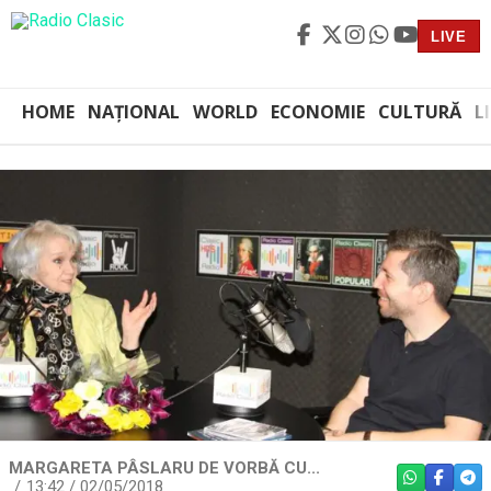
LIVE
HOME
NAȚIONAL
WORLD
ECONOMIE
CULTURĂ
L
MARGARETA PÂSLARU DE VORBĂ CU...
WHATSAPP
FACEBO
TEL
13:42 / 02/05/2018