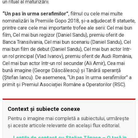
un ritual al maturizării.
“Un pas în urma serafimilor”
, filmul cu cele mai multe
nominalizări la Premiile Gopo 2018, și-a adjudecat 8 statuete,
printre care cele mai importante trofee ale serii: Cel mai bun
film, Cel mai bun regizor (Daniel Sandu), premiu oferit de
Banca Transilvania, Cel mai bun scenariu (Daniel Sandu), Cel
mai bun film de debut (Daniel Sandu), Cel mai bun actor într-
un rol principal (Vlad Ivanov), premiu oferit de Audi România,
Cel mai bun actor într-un rol secundar (Ali Amir), Cea mai
bună imagine (George Dăscălescu) și Tânără speranță
(Ștefan Iancu). De asemenea, “Un pas în urma serafimilor” a
primit și Premiul Asociației Române a Operatorilor (RSC).
Context și subiecte conexe
Pentru o imagine mai completă a subiectului, urmărește
și aceste articole relevante din același flux editorial.
Lentila de contact cu Stelian Tănase – O țară în