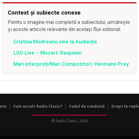
Context și subiecte conexe
Pentru o imagine mai completă a subiectului, urmărește
și aceste articole relevante din același flux editorial.
Cristina Modreanu vine la Audiențe
LSO Live – Mozart: Requiem
Mari interpreți/Mari Compozitori: Hermann Prey
tate
Cum ascult Radio Clasic?
Codul de conduită
Drept la repli
© Radio Clasic, 2026