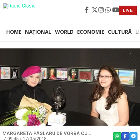
LIVE
HOME
NAȚIONAL
WORLD
ECONOMIE
CULTURĂ
L
MARGARETA PÂSLARU DE VORBĂ CU...
WHATSAPP
FACEBO
TEL
09:45 / 17/05/2018