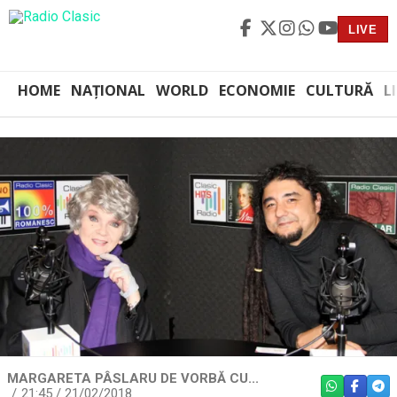
LIVE
HOME
NAȚIONAL
WORLD
ECONOMIE
CULTURĂ
L
MARGARETA PÂSLARU DE VORBĂ CU...
WHATSAPP
FACEBO
TEL
21:45 / 21/02/2018