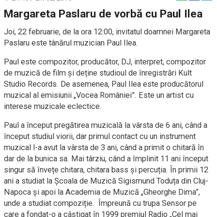
Margareta Paslaru de vorbă cu Paul Ilea
Joi, 22 februarie, de la ora 12:00, invitatul doamnei Margareta
Paslaru este tânărul muzician Paul Ilea.
Paul este compozitor, producător, DJ, interpret, compozitor
de muzică de film și deține studioul de înregistrări Kult
Studio Records. De asemenea, Paul Ilea este producătorul
muzical al emisiunii „Vocea României”. Este un artist cu
interese muzicale eclectice.
Paul a început pregătirea muzicală la vârsta de 6 ani, când a
început studiul viorii, dar primul contact cu un instrument
muzical l-a avut la vârsta de 3 ani, când a primit o chitară în
dar de la bunica sa. Mai târziu, când a împlinit 11 ani început
singur să învețe chitara, chitara bass și percuția. În primii 12
ani a studiat la Școala de Muzică Sigismund Toduța din Cluj-
Napoca și apoi la Academia de Muzică „Gheorghe Dima”,
unde a studiat compoziție. Împreună cu trupa Sensor pe
care a fondat-o a câștigat în 1999 premiul Radio „Cel mai