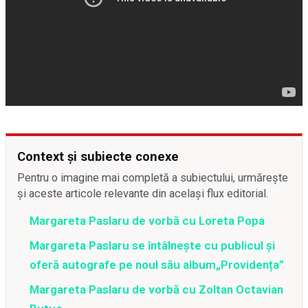
Context și subiecte conexe
Pentru o imagine mai completă a subiectului, urmărește
și aceste articole relevante din același flux editorial.
Margareta Paslaru de vorbă cu Loreta Popa
Margareta Paslaru se întâlnește cu publicul și
oferă autografe pe noul său album„Providența”
Margareta Paslaru de vorbă cu Zoltan Octavian