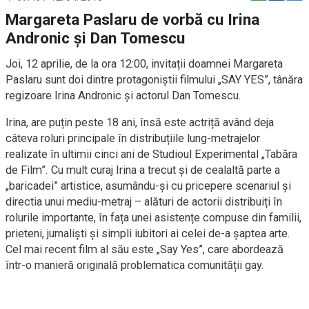
Margareta Paslaru de vorbă cu Irina
Andronic și Dan Tomescu
Joi, 12 aprilie, de la ora 12:00, invitații doamnei Margareta
Paslaru sunt doi dintre protagoniștii filmului „SAY YES”, tânăra
regizoare Irina Andronic și actorul Dan Tomescu.
Irina, are puțin peste 18 ani, însă este actriță având deja
câteva roluri principale în distribuțiile lung-metrajelor
realizate în ultimii cinci ani de Studioul Experimental „Tabăra
de Film”. Cu mult curaj Irina a trecut și de cealaltă parte a
„baricadei” artistice, asumându-și cu pricepere scenariul și
directia unui mediu-metraj – alături de actorii distribuiți în
rolurile importante, în fața unei asistențe compuse din familii,
prieteni, jurnaliști și simpli iubitori ai celei de-a șaptea arte.
Cel mai recent film al său este „Say Yes”, care abordează
într-o manieră originală problematica comunității gay.