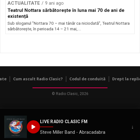
ACTUALITATE
9 ani ago
Teatrul Nottara sărbătorește în luna mai 70 de ani de
existență
Sub sloganul "Nottara 70 – mai tânăr ca niciodată", Teatrul Nottara
sărbătorește, în perioada 14 – 21 mai,...
tate
Cum ascult Radio Clasic?
Codul de conduită
Drept la repli
© Radio Clasic, 2026
LIVE RADIO CLASIC FM
↓
Steve Miller Band - Abracadabra