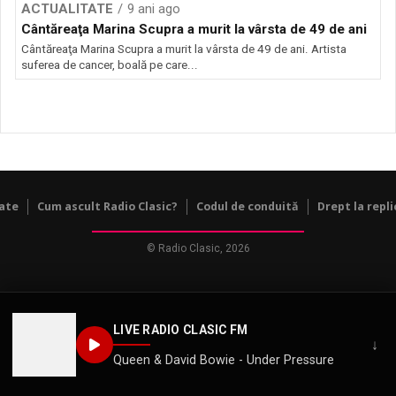
ACTUALITATE
9 ani ago
Cântăreaţa Marina Scupra a murit la vârsta de 49 de ani
Cântăreaţa Marina Scupra a murit la vârsta de 49 de ani. Artista
suferea de cancer, boală pe care...
tate
Cum ascult Radio Clasic?
Codul de conduită
Drept la repli
© Radio Clasic, 2026
LIVE RADIO CLASIC FM
↓
Queen & David Bowie - Under Pressure