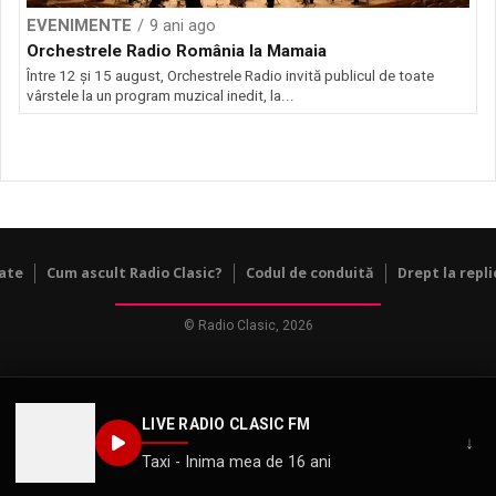
EVENIMENTE
9 ani ago
Orchestrele Radio România la Mamaia
Între 12 şi 15 august, Orchestrele Radio invită publicul de toate
vârstele la un program muzical inedit, la...
tate
Cum ascult Radio Clasic?
Codul de conduită
Drept la repli
© Radio Clasic, 2026
LIVE RADIO CLASIC FM
↓
Taxi - Inima mea de 16 ani