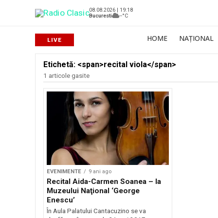
08.08.2026 | 19:18
Bucuresti
--°C
HOME
NAȚIONAL
Etichetă: <span>recital viola</span>
1 articole gasite
EVENIMENTE
9 ani ago
Recital Aida-Carmen Soanea – la
Muzeului Naţional ‘George
Enescu’
În Aula Palatului Cantacuzino se va