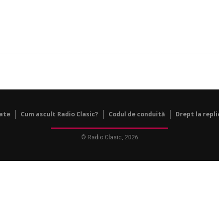
tate
Cum ascult Radio Clasic?
Codul de conduită
Drept la repli
© Radio Clasic, 2026