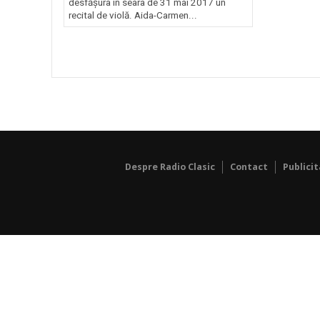
desfăşura în seara de 31 mai 2017 un
recital de violă. Aida-Carmen...
Despre Radio Clasic
Contact
Publici