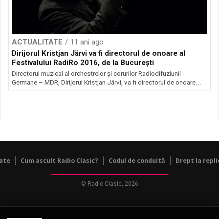
ACTUALITATE
11 ani ago
Dirijorul Kristjan Järvi va fi directorul de onoare al
Festivalului RadiRo 2016, de la Bucureşti
Directorul muzical al orchestrelor şi corurilor Radiodifuziunii
Germane – MDR, Dirijorul Kristjan Järvi, va fi directorul de onoare...
tate
Cum ascult Radio Clasic?
Codul de conduită
Drept la repli
© Radio Clasic, 2026