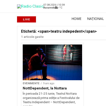
07.08.2026 | 10:38
Bucuresti
--°C
HOME
NAȚIONAL
Etichetă: <span>teatru indepedent</span>
1 articole gasite
EVENIMENTE
9 ani ago
NottDependent, la Nottara
În perioada 21-25 iunie, Teatrul Nottara
organizează prima ediţie a Festivalului de
Teatru Independent – NottDependent,