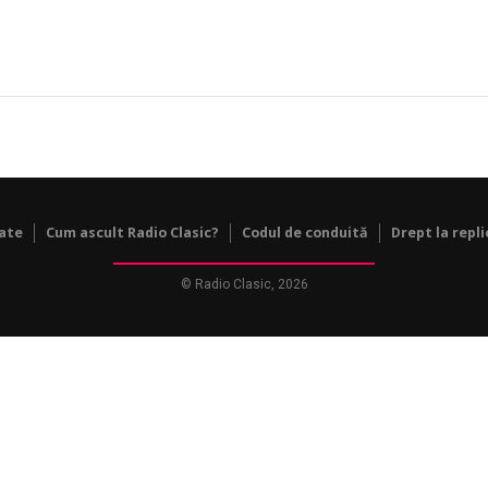
tate
Cum ascult Radio Clasic?
Codul de conduită
Drept la repli
© Radio Clasic, 2026