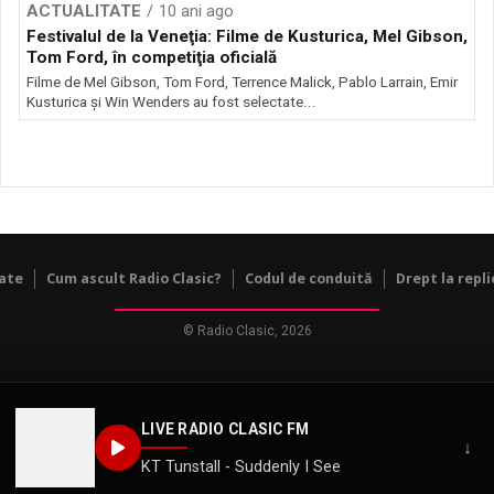
ACTUALITATE
10 ani ago
Festivalul de la Veneţia: Filme de Kusturica, Mel Gibson,
Tom Ford, în competiţia oficială
Filme de Mel Gibson, Tom Ford, Terrence Malick, Pablo Larrain, Emir
Kusturica şi Win Wenders au fost selectate...
tate
Cum ascult Radio Clasic?
Codul de conduită
Drept la repli
© Radio Clasic, 2026
LIVE RADIO CLASIC FM
↓
KT Tunstall - Suddenly I See