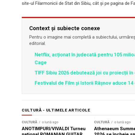
site-ul Filarmonicii de Stat din Sibiu, cât și pe pagina de F
Context și subiecte conexe
Pentru o imagine mai completă a subiectului, urmărește
editorial.
Netflix, acționat în judecată pentru 105 milio
Cage
TIFF Sibiu 2026 debutează joi cu proiecții în 
Festivalul de Film şi Istorii Râşnov aduce 1
CULTURĂ - ULTIMELE ARTICOLE
CULTURĂ
o lună ago
CULTURĂ
o lună ago
ANOTIMPURI/VIVALDI Turneu
Athenaeum Summer
național ROMANIAN GUITAR
2026 se încheie sp