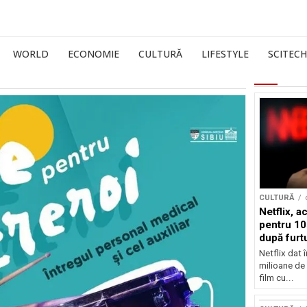
WORLD
ECONOMIE
CULTURĂ
LIFESTYLE
SCITECH
CULTURĂ
Netflix, a
pentru 10
după furtu
Nicolas 
Netflix dat 
milioane de 
film cu...