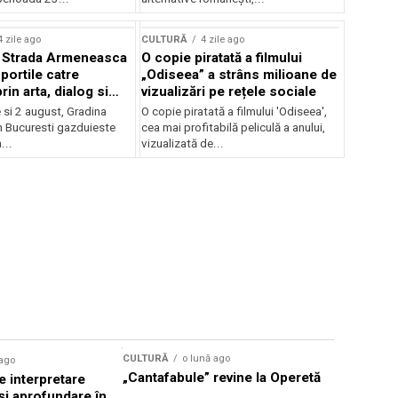
lui Enescu 2026
4 zile ago
CULTURĂ
4 zile ago
l Strada Armeneasca
O copie piratată a filmului
portile catre
„Odiseea” a strâns milioane de
in arta, dialog si
vizualizări pe rețele sociale
, intre 31 iulie si 2
ie si 2 august, Gradina
O copie piratată a filmului 'Odiseea',
a Gradina Botanica din
n Bucuresti gazduieste
cea mai profitabilă peliculă a anului,
...
vizualizată de...
CULTURĂ
o lună ago
 ago
CULTURĂ
„Cantafabule” revine la Operetă
 interpretare
Athenaeu
și aprofundare în
2026 Laur