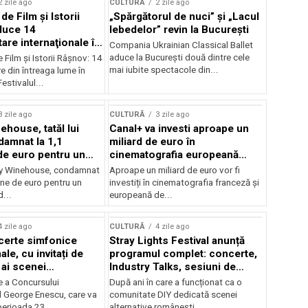
2 zile ago
CULTURĂ
2 zile ago
 de Film şi Istorii
„Spărgătorul de nuci” și „Lacul
duce 14
lebedelor” revin la București
re internaţionale în
Compania Ukrainian Classical Ballet
aduce la București două dintre cele
e Film şi Istorii Râşnov: 14
mai iubite spectacole din...
 din întreaga lume în
estivalul...
3 zile ago
CULTURĂ
3 zile ago
ehouse, tatăl lui
Canal+ va investi aproape un
amnat la 1,1
miliard de euro în
de euro pentru un
cinematografia europeană
rdut
până în 2032
my Winehouse, condamnat
Aproape un miliard de euro vor fi
ane de euro pentru un
investiți în cinematografia franceză și
d...
europeană de...
4 zile ago
CULTURĂ
4 zile ago
certe simfonice
Stray Lights Festival anunță
le, cu invitați de
programul complet: concerte,
 ai scenei
Industry Talks, sesiuni de
onale și ansambluri
audiție și noi opțiuni de
e a Concursului
După ani în care a funcționat ca o
le românești de
participare pentru public
l George Enescu, care va
comunitate DIY dedicată scenei
, în programul
perioada 23...
alternative românești,...