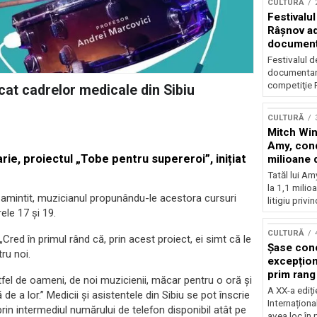
CULTURĂ
Festivalul
Râşnov a
documenta
premieră
Festivalul d
documentare
competiţie F
cat cadrelor medicale din Sibiu
CULTURĂ
Mitch Win
Amy, cond
arie, proiectul „Tobe pentru supereroi”, inițiat
milioane 
litigiu pie
Tatăl lui A
la 1,1 milio
l amintit, muzicianul propunându-le acestora cursuri
litigiu privin
rele 17 și 19.
CULTURĂ
Cred în primul rând că, prin acest proiect, ei simt că le
Șase con
ru noi.
excepționa
prim rang
fel de oameni, de noi muzicienii, măcar pentru o oră şi
internați
A XX-a ediți
de a lor.” Medicii și asistentele din Sibiu se pot înscrie
orchestra
Internaționa
 prin intermediul numărului de telefon disponibil atât pe
prestigiu
avea loc în 