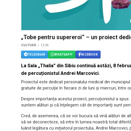
„Tobe pentru supereroi” – un proiect dedi
CULTURĂ
12:36
TELEGRAM
WHATSAPP
FACEBOOK
La Sala „Thalia” din Sibiu continuă astăzi, 8 febru
de percuționistul Andrei Marcovici.
Proiectul este dedicat personalului medical din municipiu
gratuite de percuție în fiecare zi de luni și miercuri, între o
Despre importanța acestui proiect, percuționistul a spus: „
suntem alături şi că înţelegem cât de importanţi sunt pent
Cred, de asemenea, că se vor bucura să vină alături de alt
să se deconecteze, să intre în lumea noastră total diferită 
luând legătura cu inițiatorul proiectului, Andrei Marcovici,