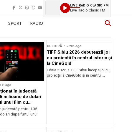
LIVE RADIO CLASIC FM
Carla
SPORT
RADIO
CULTURĂ
2 zile ago
TIFF Sibiu 2026 debutează joi
cu proiecții în centrul istoric și
la CineGold
Ediția 2026 a TIFF Sibiu începe joi cu
proiecții la CineGold și în centrul...
o zi ago
cționat în judecată
5 milioane de dolari
l unui film cu
Cage
în judecată pentru 105
dolari după furtul unui