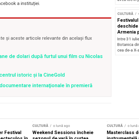
acebook a instituției.
Concursu
CULTURĂ
Festivalu
deschide 
Armenia pr
patrimoniu
 și aceste articole relevante din același flux
Intre 31 iul
august, l
Botanica di
Bucuresti
cea de-a X-a
ane de dolari după furtul unui film cu Nicolas
centrul istoric și la CineGold
4 documentare internaţionale în premieră
CULTURĂ
o lună ago
CULTURĂ
o lună
 Festival
Weekend Sessions încheie
Masterclass de
ectaculos în
sezonul de vară în curtea
instrumentală 