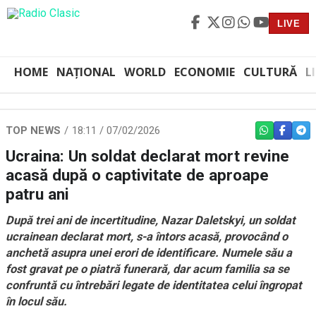
LIVE
HOME
NAȚIONAL
WORLD
ECONOMIE
CULTURĂ
L
TOP NEWS
18:11 / 07/02/2026
WHATSAPP
FACEBO
TEL
Ucraina: Un soldat declarat mort revine
acasă după o captivitate de aproape
patru ani
După trei ani de incertitudine, Nazar Daletskyi, un soldat
ucrainean declarat mort, s-a întors acasă, provocând o
anchetă asupra unei erori de identificare. Numele său a
fost gravat pe o piatră funerară, dar acum familia sa se
confruntă cu întrebări legate de identitatea celui îngropat
în locul său.