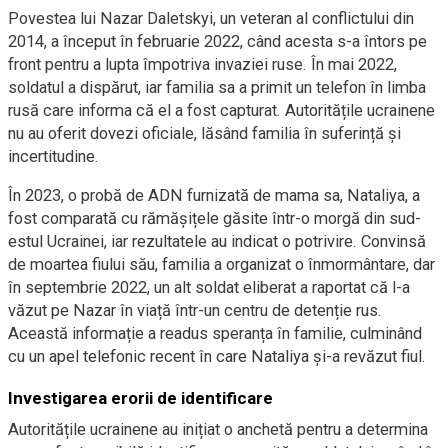
Povestea lui Nazar Daletskyi, un veteran al conflictului din
2014, a început în februarie 2022, când acesta s-a întors pe
front pentru a lupta împotriva invaziei ruse. În mai 2022,
soldatul a dispărut, iar familia sa a primit un telefon în limba
rusă care informa că el a fost capturat. Autoritățile ucrainene
nu au oferit dovezi oficiale, lăsând familia în suferință și
incertitudine.
În 2023, o probă de ADN furnizată de mama sa, Nataliya, a
fost comparată cu rămășițele găsite într-o morgă din sud-
estul Ucrainei, iar rezultatele au indicat o potrivire. Convinsă
de moartea fiului său, familia a organizat o înmormântare, dar
în septembrie 2022, un alt soldat eliberat a raportat că l-a
văzut pe Nazar în viață într-un centru de detenție rus.
Această informație a readus speranța în familie, culminând
cu un apel telefonic recent în care Nataliya și-a revăzut fiul.
Investigarea erorii de identificare
Autoritățile ucrainene au inițiat o anchetă pentru a determina