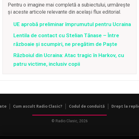
Pentru o imagine mai completă a subiectului, urmărește
și aceste articole relevante din același flux editorial.
UE aprobă preliminar împrumutul pentru Ucraina
Lentila de contact cu Stelian Tănase – Între
războaie și scumpiri, ne pregătim de Paște
Războiul din Ucraina: Atac tragic în Harkov, cu
patru victime, inclusiv copii
tate
Cum ascult Radio Clasic?
Codul de conduită
Drept la repli
© Radio Clasic, 2026