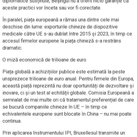
diplomatice susținute, Beijingul nu a oferit nicio garanție că
aceste practici vor înceta sau vor fi corectate.
În paralel, piața europeană a rămas una dintre cele mai
deschise din lume: exporturile chineze de dispozitive
medicale către UE s-au dublat între 2015 și 2023, în timp ce
accesul firmelor europene la piața chineză s-a restrâns
dramatic.
O miză economică de trilioane de euro
Piața globală a achizițiilor publice este estimată la peste
unsprezece trilioane de euro anual. Pentru firmele din Europa,
această piață reprezintă nu doar oportunități de dezvoltare și
inovare, ci și un test al echității globale. Comisia Europeană a
semnalat de mai multe ori că tratamentul preferențial de care
se bucură companiile chineze în UE – în timp ce
echivalentele europene sunt blocate în China – nu mai poate
continua.
Prin aplicarea Instrumentului IPI, Bruxellesul transmite un