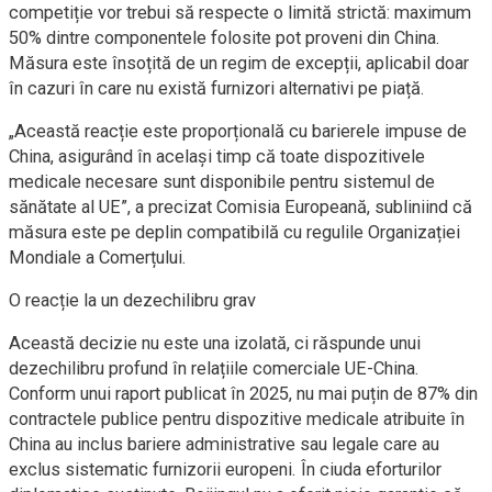
competiție vor trebui să respecte o limită strictă: maximum
50% dintre componentele folosite pot proveni din China.
Măsura este însoțită de un regim de excepții, aplicabil doar
în cazuri în care nu există furnizori alternativi pe piață.
„Această reacție este proporțională cu barierele impuse de
China, asigurând în același timp că toate dispozitivele
medicale necesare sunt disponibile pentru sistemul de
sănătate al UE”, a precizat Comisia Europeană, subliniind că
măsura este pe deplin compatibilă cu regulile Organizației
Mondiale a Comerțului.
O reacție la un dezechilibru grav
Această decizie nu este una izolată, ci răspunde unui
dezechilibru profund în relațiile comerciale UE-China.
Conform unui raport publicat în 2025, nu mai puțin de 87% din
contractele publice pentru dispozitive medicale atribuite în
China au inclus bariere administrative sau legale care au
exclus sistematic furnizorii europeni. În ciuda eforturilor