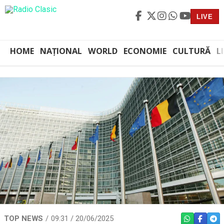
LIVE
HOME
NAȚIONAL
WORLD
ECONOMIE
CULTURĂ
L
TOP NEWS
09:31 / 20/06/2025
WHATSAPP
FACEBO
TEL