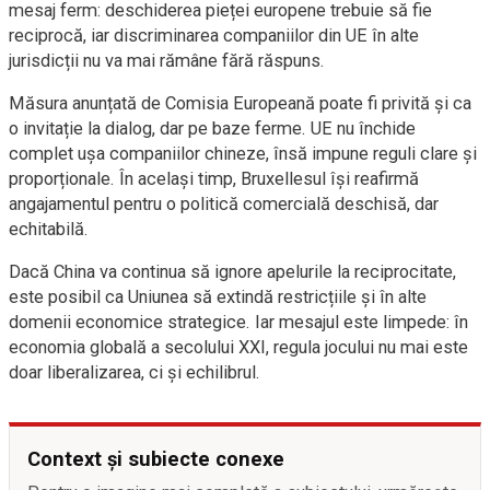
mesaj ferm: deschiderea pieței europene trebuie să fie
reciprocă, iar discriminarea companiilor din UE în alte
jurisdicții nu va mai rămâne fără răspuns.
Măsura anunțată de Comisia Europeană poate fi privită și ca
o invitație la dialog, dar pe baze ferme. UE nu închide
complet ușa companiilor chineze, însă impune reguli clare și
proporționale. În același timp, Bruxellesul își reafirmă
angajamentul pentru o politică comercială deschisă, dar
echitabilă.
Dacă China va continua să ignore apelurile la reciprocitate,
este posibil ca Uniunea să extindă restricțiile și în alte
domenii economice strategice. Iar mesajul este limpede: în
economia globală a secolului XXI, regula jocului nu mai este
doar liberalizarea, ci și echilibrul.
Context și subiecte conexe