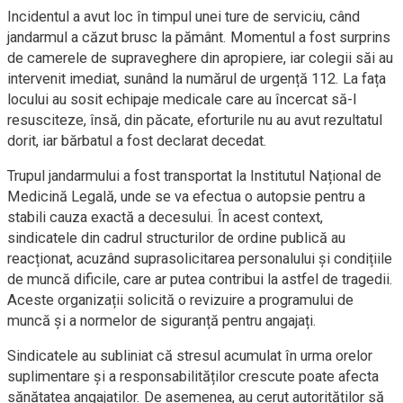
Incidentul a avut loc în timpul unei ture de serviciu, când
jandarmul a căzut brusc la pământ. Momentul a fost surprins
de camerele de supraveghere din apropiere, iar colegii săi au
intervenit imediat, sunând la numărul de urgență 112. La fața
locului au sosit echipaje medicale care au încercat să-l
resusciteze, însă, din păcate, eforturile nu au avut rezultatul
dorit, iar bărbatul a fost declarat decedat.
Trupul jandarmului a fost transportat la Institutul Național de
Medicină Legală, unde se va efectua o autopsie pentru a
stabili cauza exactă a decesului. În acest context,
sindicatele din cadrul structurilor de ordine publică au
reacționat, acuzând suprasolicitarea personalului și condițiile
de muncă dificile, care ar putea contribui la astfel de tragedii.
Aceste organizații solicită o revizuire a programului de
muncă și a normelor de siguranță pentru angajați.
Sindicatele au subliniat că stresul acumulat în urma orelor
suplimentare și a responsabilităților crescute poate afecta
sănătatea angajaților. De asemenea, au cerut autorităților să