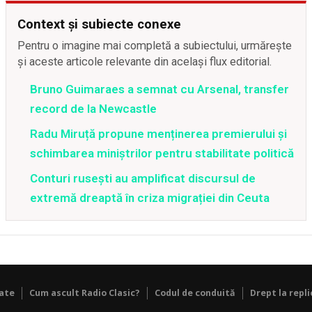
Context și subiecte conexe
Pentru o imagine mai completă a subiectului, urmărește
și aceste articole relevante din același flux editorial.
Bruno Guimaraes a semnat cu Arsenal, transfer
record de la Newcastle
Radu Miruță propune menținerea premierului și
schimbarea miniștrilor pentru stabilitate politică
Conturi rusești au amplificat discursul de
extremă dreaptă în criza migrației din Ceuta
tate
Cum ascult Radio Clasic?
Codul de conduită
Drept la repli