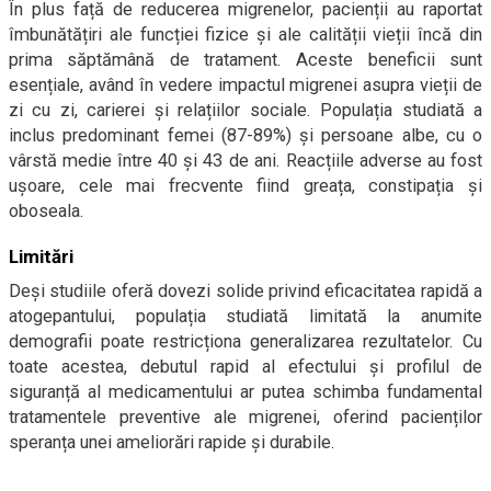
În plus față de reducerea migrenelor, pacienții au raportat
îmbunătățiri ale funcției fizice și ale calității vieții încă din
prima săptămână de tratament. Aceste beneficii sunt
esențiale, având în vedere impactul migrenei asupra vieții de
zi cu zi, carierei și relațiilor sociale. Populația studiată a
inclus predominant femei (87-89%) și persoane albe, cu o
vârstă medie între 40 și 43 de ani. Reacțiile adverse au fost
ușoare, cele mai frecvente fiind greața, constipația și
oboseala.
Limitări
Deși studiile oferă dovezi solide privind eficacitatea rapidă a
atogepantului, populația studiată limitată la anumite
demografii poate restricționa generalizarea rezultatelor. Cu
toate acestea, debutul rapid al efectului și profilul de
siguranță al medicamentului ar putea schimba fundamental
tratamentele preventive ale migrenei, oferind pacienților
speranța unei ameliorări rapide și durabile.