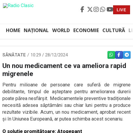
LIVE
HOME
NAȚIONAL
WORLD
ECONOMIE
CULTURĂ
L
SĂNĂTATE
10:29 / 28/12/2024
WHATSAPP
FACEBO
TEL
Un nou medicament ce va ameliora rapid
migrenele
Pentru milioane de persoane care suferă de migrene
debilitante, timpul de așteptare pentru ameliorarea durerii
poate părea nesfârșit. Medicamentele preventive tradiționale
necesită adesea săptămâni sau chiar luni pentru a produce
rezultate vizibile. Acum, un nou medicament, aprobat recent
și în Uniunea Europeană, ar putea schimba acest scenariu.
O soluție promițătoare: Atogepant