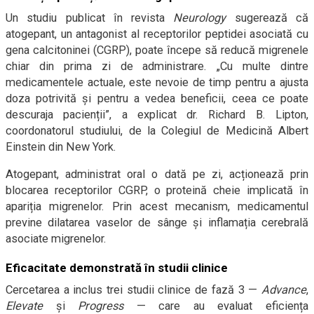
Un studiu publicat în revista
Neurology
sugerează că
atogepant, un antagonist al receptorilor peptidei asociată cu
gena calcitoninei (CGRP), poate începe să reducă migrenele
chiar din prima zi de administrare. „Cu multe dintre
medicamentele actuale, este nevoie de timp pentru a ajusta
doza potrivită și pentru a vedea beneficii, ceea ce poate
descuraja pacienții”, a explicat dr. Richard B. Lipton,
coordonatorul studiului, de la Colegiul de Medicină Albert
Einstein din New York.
Atogepant, administrat oral o dată pe zi, acționează prin
blocarea receptorilor CGRP, o proteină cheie implicată în
apariția migrenelor. Prin acest mecanism, medicamentul
previne dilatarea vaselor de sânge și inflamația cerebrală
asociate migrenelor.
Eficacitate demonstrată în studii clinice
Cercetarea a inclus trei studii clinice de fază 3 —
Advance
,
Elevate
și
Progress
— care au evaluat eficiența