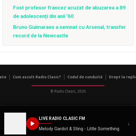
Fost profesor francez acuzat de abuzarea a 89
de adolescenți din anii ’60
Bruno Guimaraes a semnat cu Arsenal, transfer
record de la Newcastle
tate
Cum ascult Radio Clasic?
Codul de conduită
Drept la repli
© Radio Clasic, 2026
LIVE RADIO CLASIC FM
↓
Melody Gardot & Sting - Little Something