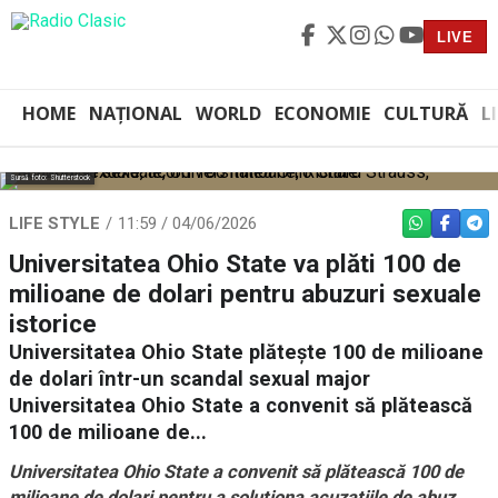
LIVE
HOME
NAȚIONAL
WORLD
ECONOMIE
CULTURĂ
L
Sursă foto: Shutterstock
LIFE STYLE
11:59 / 04/06/2026
WHATSAPP
FACEBO
TEL
Universitatea Ohio State va plăti 100 de
milioane de dolari pentru abuzuri sexuale
istorice
Universitatea Ohio State plătește 100 de milioane
de dolari într-un scandal sexual major
Universitatea Ohio State a convenit să plătească
100 de milioane de...
Universitatea Ohio State a convenit să plătească 100 de
milioane de dolari pentru a soluționa acuzațiile de abuz