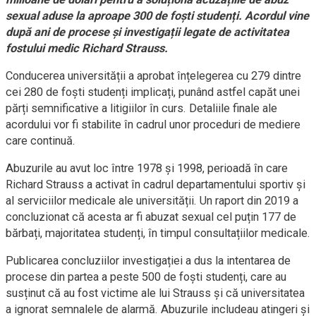
sexual aduse la aproape 300 de foști studenți. Acordul vine
după ani de procese și investigații legate de activitatea
fostului medic Richard Strauss.
Conducerea universității a aprobat înțelegerea cu 279 dintre
cei 280 de foști studenți implicați, punând astfel capăt unei
părți semnificative a litigiilor în curs. Detaliile finale ale
acordului vor fi stabilite în cadrul unor proceduri de mediere
care continuă.
Abuzurile au avut loc între 1978 și 1998, perioadă în care
Richard Strauss a activat în cadrul departamentului sportiv și
al serviciilor medicale ale universității. Un raport din 2019 a
concluzionat că acesta ar fi abuzat sexual cel puțin 177 de
bărbați, majoritatea studenți, în timpul consultațiilor medicale.
Publicarea concluziilor investigației a dus la intentarea de
procese din partea a peste 500 de foști studenți, care au
susținut că au fost victime ale lui Strauss și că universitatea
a ignorat semnalele de alarmă. Abuzurile includeau atingeri și