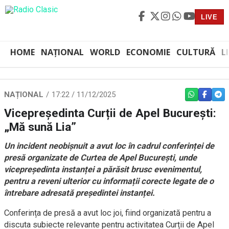
LIVE
HOME
NAȚIONAL
WORLD
ECONOMIE
CULTURĂ
L
NAȚIONAL
17:22 / 11/12/2025
WHATSAPP
FACEBO
TEL
Vicepreședinta Curții de Apel București:
„Mă sună Lia”
Un incident neobișnuit a avut loc în cadrul conferinței de
presă organizate de Curtea de Apel București, unde
vicepreședinta instanței a părăsit brusc evenimentul,
pentru a reveni ulterior cu informații corecte legate de o
întrebare adresată președintei instanței.
Conferința de presă a avut loc joi, fiind organizată pentru a
discuta subiecte relevante pentru activitatea Curții de Apel