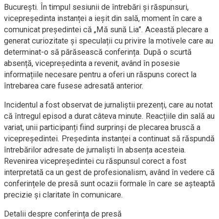
București. În timpul sesiunii de întrebări și răspunsuri,
vicepreședinta instanței a ieșit din sală, moment în care a
comunicat președintei că „Mă sună Lia”. Această plecare a
generat curiozitate și speculații cu privire la motivele care au
determinat-o să părăsească conferința. După o scurtă
absență, vicepreședinta a revenit, având în posesie
informațiile necesare pentru a oferi un răspuns corect la
întrebarea care fusese adresată anterior.
Incidentul a fost observat de jurnaliștii prezenți, care au notat
că întregul episod a durat câteva minute. Reacțiile din sală au
variat, unii participanți fiind surprinși de plecarea bruscă a
vicepreședintei. Președinta instanței a continuat să răspundă
întrebărilor adresate de jurnaliști în absența acesteia.
Revenirea vicepreședintei cu răspunsul corect a fost
interpretată ca un gest de profesionalism, având în vedere că
conferințele de presă sunt ocazii formale în care se așteaptă
precizie și claritate în comunicare.
Detalii despre conferința de presă