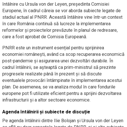
întâlnire cu Ursula von der Leyen, președinta Comisiei
Europene, în cadrul căreia se vor aborda subiecte legate de
stadiul actual al PNRR. Această întâlnire vine într-un context
în care România continuă să lucreze la implementarea
reformelor și proiectelor prevăzute în planul de redresare,
care a fost aprobat de Comisia Europeană.
PNRR este un instrument esențial pentru sprijinirea
economiei românești, având ca scop recuperarea economică
post-pandemie și asigurarea unei dezvoltări durabile. În
cadrul întâlnirii, se așteaptă ca prim-ministrul să prezinte
progresele realizate până în prezent și să discute
eventualele provocări întâmpinate în implementarea acestui
plan. De asemenea, se va analiza modul în care fondurile
europene pot fi utilizate eficient pentru a sprijini dezvoltarea
infrastructurii și a altor sectoare economice.
Agenda întâlnirii și subiecte de discuție
Pe agenda întâlnirii dintre Ilie Bolojan și Ursula von der Leyen