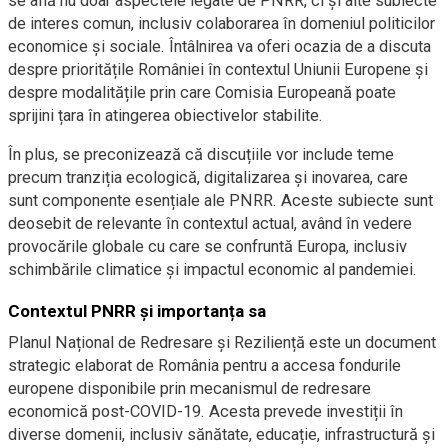
se află nu doar aspectele legate de PNRR, ci și alte subiecte
de interes comun, inclusiv colaborarea în domeniul politicilor
economice și sociale. Întâlnirea va oferi ocazia de a discuta
despre prioritățile României în contextul Uniunii Europene și
despre modalitățile prin care Comisia Europeană poate
sprijini țara în atingerea obiectivelor stabilite.
În plus, se preconizează că discuțiile vor include teme
precum tranziția ecologică, digitalizarea și inovarea, care
sunt componente esențiale ale PNRR. Aceste subiecte sunt
deosebit de relevante în contextul actual, având în vedere
provocările globale cu care se confruntă Europa, inclusiv
schimbările climatice și impactul economic al pandemiei.
Contextul PNRR și importanța sa
Planul Național de Redresare și Reziliență este un document
strategic elaborat de România pentru a accesa fondurile
europene disponibile prin mecanismul de redresare
economică post-COVID-19. Acesta prevede investiții în
diverse domenii, inclusiv sănătate, educație, infrastructură și