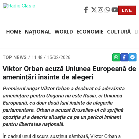
LIVE
HOME
NAȚIONAL
WORLD
ECONOMIE
CULTURĂ
L
TOP NEWS
11:48 / 15/02/2026
WHATSAPP
FACEBO
TEL
Viktor Orban acuză Uniunea Europeană de
amenințări înainte de alegeri
Premierul ungar Viktor Orban a declarat că adevărata
amenințare pentru Ungaria nu este Rusia, ci Uniunea
Europeană, cu doar două luni înainte de alegerile
parlamentare. Orban a acuzat Bruxelles-ul că sprijină
opoziția și a descris situația ca pe un pericol iminent
pentru libertatea națională.
În cadrul unui discurs susținut sâmbătă, Viktor Orban a