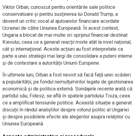
Viktor Orban, cunoscut pentru orientările sale politice
conservatoare și pentru susținerea lui Donald Trump, a
devenit un critic vocal al ajutoarelor financiare acordate
Ucrainei de către Uniunea Europeană. În acest context,
Ungaria a blocat de mai multe ori sprijinul financiar destinat
Kievului, ceea ce a generat reacții mixte atât la nivel național,
cât și internațional. Aceste acțiuni au fost interpretate ca
parte a unei strategii mai largi de consolidare a puterii interne
și de contestare a autorității Uniunii Europene.
În ultimele luni, Orban a fost nevoit să facă față unei scăderi
a popularității, pe fondul nemulțumirilor legate de gestionarea
economică și de politica externă. Sondajele recente arată că
partidul său, Fidesz, se află în spatele partidului Tisza, ceea
ce a amplificat tensiunile politice. Această situație a generat
discuții în rândul analiștilor despre viitorul politic al Ungariei
și despre posibilele efecte ale alegerilor asupra relațiilor cu
Uniunea Europeană.