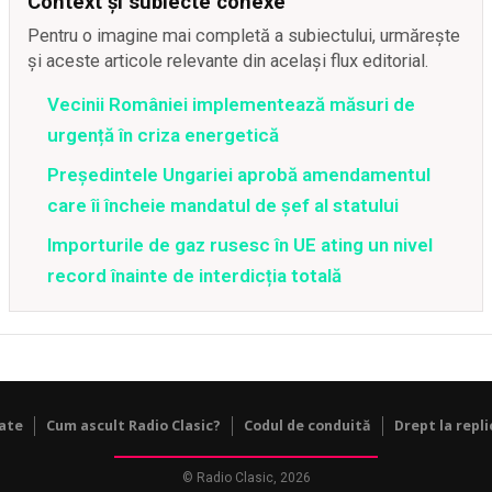
Context și subiecte conexe
Pentru o imagine mai completă a subiectului, urmărește
și aceste articole relevante din același flux editorial.
Vecinii României implementează măsuri de
urgență în criza energetică
Preşedintele Ungariei aprobă amendamentul
care îi încheie mandatul de şef al statului
Importurile de gaz rusesc în UE ating un nivel
record înainte de interdicția totală
tate
Cum ascult Radio Clasic?
Codul de conduită
Drept la repli
© Radio Clasic, 2026