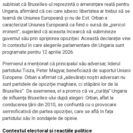
subliniat că Bruxelles-ul reprezintă o amenințare reală pentru
Ungaria, afirmând că cei care iubesc libertatea ar trebui să se
teamă de Uniunea Europeană și nu de Est. Orban a
caracterizat Uniunea Europeană ca fiind o sursă de „pericol
iminent”, sugerând că aceasta încearcă să submineze
guvernul său prin sprijinirea opoziției. Această declarație vine
în contextul în care alegerile parlamentare din Ungaria sunt
programate pentru 12 aprilie 2026.
Premierul a menționat că principalul său adversar, liderul
partidului Tisza, Peter Magyar, beneficiază de suportul Uniunii
Europene. Orban a afirmat că „adevărații noștri adversari nu
sunt partidele de opoziție maghiare, ci stăpânii lor de la
Bruxelles”. De asemenea, el a promis că va „curăța” Ungaria
de influența Bruxelles-ului după alegeri. Orban, aflat la
conducerea țării din 2010, se confruntă cu o provocare
semnificativă din partea opoziției, care se află în fața
partidului său în sondajele de opinie.
Contextul electoral și reacțiile politice