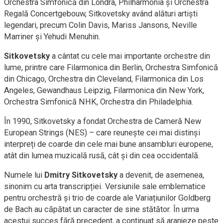
Orchestra Simfonică din Londra, Philharmonia și Orchestra
Regală Concertgebouw, Sitkovetsky având alături artiști
legendari, precum Colin Davis, Mariss Jansons, Neville
Marriner și Yehudi Menuhin.
Sitkovetsky
a cântat cu cele mai importante orchestre din
lume, printre care Filarmonica din Berlin, Orchestra Simfonică
din Chicago, Orchestra din Cleveland, Filarmonica din Los
Angeles, Gewandhaus Leipzig, Filarmonica din New York,
Orchestra Simfonică NHK, Orchestra din Philadelphia.
În 1990, Sitkovetsky a fondat Orchestra de Cameră New
European Strings (NES) – care reunește cei mai distinși
interpreți de coarde din cele mai bune ansambluri europene,
atât din lumea muzicală rusă, cât și din cea occidentală.
Numele lui
Dmitry Sitkovetsky
a devenit, de asemenea,
sinonim cu arta transcripției. Versiunile sale emblematice
pentru orchestră și trio de coarde ale Variațiunilor Goldberg
de Bach au căpătat un caracter de sine stătător. În urma
acestui succes fără precedent, a continuat să aranjeze peste