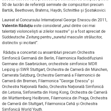
50 de lucrări de referință semnate de compozitori precum
Bartók, Beethoven, Brahms, Haydn, Schnittke și Șostakovici.
Laureat al Concursului Internațional George Enescu din 2011,
Valentin Răduțiu
este considerat „unul dintre cei mai
talentați violonceliști ai zilelor noastre” și a fost apreciat de
Süddeutsche Zeitung pentru „sunetul masculin strălucitor,
distinctiv și incitant”.
Răduțiu a concertat cu ansambluri precum Orchestra
Simfonică Germană din Berlin, Filarmonica Radiodifuziunii
Germane din Saarbrücken, orchestrele simfonice MDR
Leipzig și SWR Stuttgart, Orchestra de Cameră din München,
Camerata Salzburg, Orchestra Germană a Filarmonicii de
Cameră din Bremen, Filarmonica “George Enescu” și
Orchestra Națională Radio, Orchestra Națională Simfonică
din Letonia, Sinfonietta din Hong Kong, Orchestra de Cameră
din Württemberg Heilbronn, Filarmonica din Praga, Orchestra
de Cameră din Stuttgart, Filarmonica Cehă și Orchestra
Simfonică World Youth.