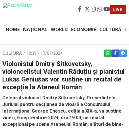
LIVE
HOME
NAȚIONAL
WORLD
ECONOMIE
CULTURĂ
L
CULTURĂ
10:39 / 17/07/2024
WHATSAPP
FACEBO
TEL
Violonistul Dmitry Sitkovetsky,
violoncelistul Valentin Răduțiu și pianistul
Lukas Geniušas vor susține un recital de
excepție la Ateneul Român
Celebrul violonist Dmitry Sitkovetsky, Președintele
Juriului pentru secțiunea de vioară a Concursului
Internațional George Enescu, ediția a XIX-a, va susține
vineri, 6 septembrie 2024, ora 19:00, un recital
excepțional pe scena Ateneului Român, alături de bine-