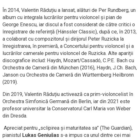
În 2014, Valentin Răduțiu a lansat, alături de Per Rundberg, un
album cu integrala lucrărilor pentru violoncel și pian de
George Enescu, iar discul a fost considerat de către critici o
înregistrare de referință (Hänssler Classic), după ce, în 2013,
a colaborat cu compozitorul și dirijorul Peter Ruzicka la
înregistrarea, în premieră, a Concertului pentru violoncel și a
lucrărilor camerale pentru violoncel de Ruzicka. Alte apariții
discografice includ: Haydn, Mozart/Cassadó, C.P.E. Bach cu
Orchestra de Cameră din München (2016), Haydn, J.Ch. Bach,
Janson cu Orchestra de Cameră din Württemberg Heilbronn
(2019).
Din 2019, Valentin Răduțiu activează ca prim-violoncelist în
Orchestra Simfonică Germană din Berlin, iar din 2021 este
profesor universitar la Conservatorul Carl Maria von Weber
din Dresda.
Apreciat pentru „sclipirea și maturitatea sa” (The Guardian),
pianistul
Lukas Geniušas
s-a impus ca unul dintre cei mai