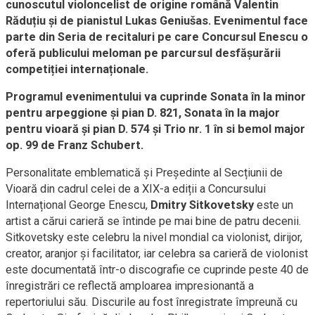
cunoscutul violoncelist de origine română Valentin
Răduțiu și de pianistul Lukas Geniušas. Evenimentul face
parte din Seria de recitaluri pe care Concursul Enescu o
oferă publicului meloman pe parcursul desfășurării
competiției internaționale.
Programul evenimentului va cuprinde Sonata în la minor
pentru arpeggione și pian D. 821, Sonata în la major
pentru vioară și pian D. 574 și Trio nr. 1 în si bemol major
op. 99 de Franz Schubert.
Personalitate emblematică și Președinte al Secțiunii de
Vioară din cadrul celei de a XIX-a ediții a Concursului
Internațional George Enescu,
Dmitry Sitkovetsky
este un
artist a cărui carieră se întinde pe mai bine de patru decenii.
Sitkovetsky este celebru la nivel mondial ca violonist, dirijor,
creator, aranjor și facilitator, iar celebra sa carieră de violonist
este documentată într-o discografie ce cuprinde peste 40 de
înregistrări ce reflectă amploarea impresionantă a
repertoriului său. Discurile au fost înregistrate împreună cu