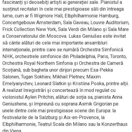
fascinanți și deosebiți artiști ai generației sale. Pianistul a
susținut recitaluri în cele mai prestigioase săli din întreaga
lume, cum ar fi Wigmore Hall, Elbphilharmonie Hamburg,
Concertgebouw Amsterdam, Sala Gaveau, Louvre Auditorium,
Frick Collection New York, Sala Verdi din Milano și Sala Mare
a Conservatorului din Moscova. Lukas Geniušas este invitat
să cânte alături de cele mai importante ansambluri
internaționale, printre care se numără Orchestra Simfonică
NHK, orchestrele simfonice din Philadelphia, Paris, Toronto,
Orchestra Royal Northern Sinfonia și Orchestra de Cameră
Scoțiană, sub bagheta unor dirijori precum Esa-Pekka
Salonen, Tugan Sokhiev, Mikhail Pletnev, Maxim
Emelyanychev, Leonard Slatkin și Kristiina Poska, printre alții.
A realizat înregistrări și concertează în mod regulat cu
violonistul Aylen Pritchin, alături de soția sa, pianista Anna
Geniushene, și împreună cu soprana Asmik Grigorian pe
unele dintre cele mai prestigioase scene din Europa: la
festivalurile de la Salzburg și Aix-en-Provence, la
Elbphilharmonie, Teatrul Scala din Milano sau la Konzerthaus
din Viena.