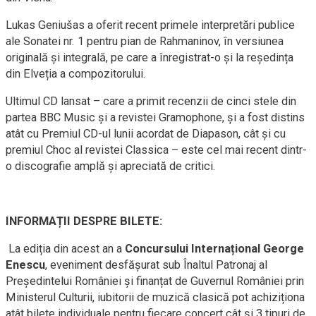
Lukas Geniušas a oferit recent primele interpretări publice
ale Sonatei nr. 1 pentru pian de Rahmaninov, în versiunea
originală și integrală, pe care a înregistrat-o și la reședința
din Elveția a compozitorului.
Ultimul CD lansat – care a primit recenzii de cinci stele din
partea BBC Music și a revistei Gramophone, și a fost distins
atât cu Premiul CD-ul lunii acordat de Diapason, cât și cu
premiul Choc al revistei Classica – este cel mai recent dintr-
o discografie amplă și apreciată de critici.
INFORMAȚII DESPRE BILETE:
La ediția din acest an a
Concursului Internațional George
Enescu
, eveniment desfășurat sub Înaltul Patronaj al
Președintelui României și finanțat de Guvernul României prin
Ministerul Culturii, iubitorii de muzică clasică pot achiziționa
atât bilete individuale pentru fiecare concert cât și 3 tipuri de