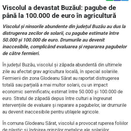
Viscolul a devastat Buzăul: pagube de
până la 100.000 de euro în agricultură
Viscolul și ninsorile abundente din județul Buzău au dus la
distrugerea zecilor de solarii, cu pagube estimate între
50.000 și 100.000 de euro. Drumurile au devenit
inaccesibile, complicând evaluarea și repararea pagubelor
de către fermieri.
În județul Buzău, viscolul și zăpada abundentă din ultimele
zile au afectat grav agricultura locală, în special solariile.
Fermierii din zona Glodeanu Sărat au raportat distrugerea
totală sau parțială a mai multor solarii, cu un impact
economic semnificativ, estimat între 50.000 și 100.000 de
euro. Stratul de zăpadă depus între culturi a îngreunat
intervențiile de evaluare și reparare a pagubelor, iar drumurile
au devenit inaccesibile pentru utilajele agricole.
În comuna Glodeanu Sărat, viscolul a provocat ruperea foliilor
de plastic și îndoirea grinzilor metalice ale solariilor.