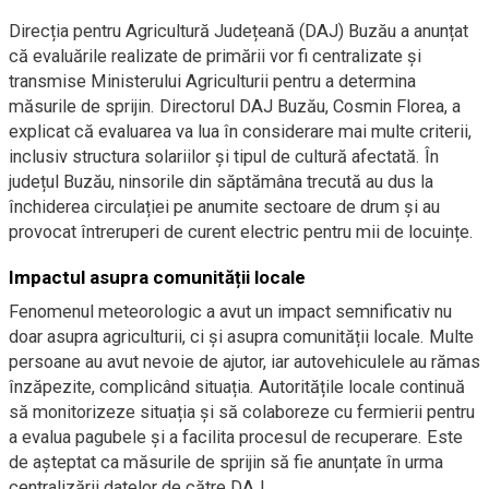
Direcția pentru Agricultură Județeană (DAJ) Buzău a anunțat
că evaluările realizate de primării vor fi centralizate și
transmise Ministerului Agriculturii pentru a determina
măsurile de sprijin. Directorul DAJ Buzău, Cosmin Florea, a
explicat că evaluarea va lua în considerare mai multe criterii,
inclusiv structura solariilor și tipul de cultură afectată. În
județul Buzău, ninsorile din săptămâna trecută au dus la
închiderea circulației pe anumite sectoare de drum și au
provocat întreruperi de curent electric pentru mii de locuințe.
Impactul asupra comunității locale
Fenomenul meteorologic a avut un impact semnificativ nu
doar asupra agriculturii, ci și asupra comunității locale. Multe
persoane au avut nevoie de ajutor, iar autovehiculele au rămas
înzăpezite, complicând situația. Autoritățile locale continuă
să monitorizeze situația și să colaboreze cu fermierii pentru
a evalua pagubele și a facilita procesul de recuperare. Este
de așteptat ca măsurile de sprijin să fie anunțate în urma
centralizării datelor de către DAJ.