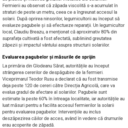
Fermierii au observat că zăpada viscolită s-a acumulat în
straturi de peste un metru, ceea ce a îngreunat accesul la
solarii. După oprirea ninsorilor, legumicultorii au început să
evalueze pagubele și să efectueze reparații. Un legumicultor
local, Claudiu Breazu, a menționat că aproximativ 80% din
suprafața cultivată a fost afectată, subliniind greutatea
zăpezii și impactul vântului asupra structurii solariilor.
Evaluarea pagubelor și măsurile de sprijin
La primăria din Glodeanu Sărat, autoritățile au început
strângerea cererilor de despăgubire de la fermieri.
Viceprimarul Teodor Rusu a declarat că au fost transmise
deja peste 120 de cereri către Direcția Agricolă, care va
evalua gradul de afectare al solariilor. Pagubele sunt
estimate la peste 60% în întreaga localitate, iar autoritățile au
luat măsuri pentru a facilita accesul fermierilor la solarii
pentru evaluarea pagubelor. Intervențiile au inclus
deszăpezirea căilor de acces, având în vedere că drumurile
erau acoperite de zăpadă.