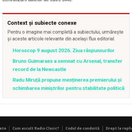
Context și subiecte conexe
Pentru o imagine mai completă a subiectului, urmărește
și aceste articole relevante din același flux editorial.
Horoscop 9 august 2026. Ziua răspunsurilor
Bruno Guimaraes a semnat cu Arsenal, transfer
record de la Newcastle
Radu Miruță propune menținerea premierului și
schimbarea miniștrilor pentru stabilitate politică
tate
Cum ascult Radio Clasic?
Codul de conduită
Drept la repli