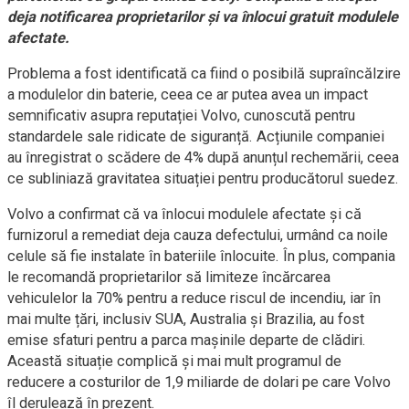
deja notificarea proprietarilor și va înlocui gratuit modulele
afectate.
Problema a fost identificată ca fiind o posibilă supraîncălzire
a modulelor din baterie, ceea ce ar putea avea un impact
semnificativ asupra reputației Volvo, cunoscută pentru
standardele sale ridicate de siguranță. Acțiunile companiei
au înregistrat o scădere de 4% după anunțul rechemării, ceea
ce subliniază gravitatea situației pentru producătorul suedez.
Volvo a confirmat că va înlocui modulele afectate și că
furnizorul a remediat deja cauza defectului, urmând ca noile
celule să fie instalate în bateriile înlocuite. În plus, compania
le recomandă proprietarilor să limiteze încărcarea
vehiculelor la 70% pentru a reduce riscul de incendiu, iar în
mai multe țări, inclusiv SUA, Australia și Brazilia, au fost
emise sfaturi pentru a parca mașinile departe de clădiri.
Această situație complică și mai mult programul de
reducere a costurilor de 1,9 miliarde de dolari pe care Volvo
îl derulează în prezent.