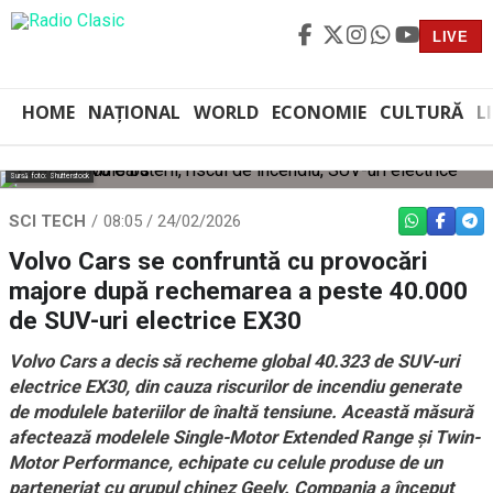
LIVE
HOME
NAȚIONAL
WORLD
ECONOMIE
CULTURĂ
L
Sursă foto: Shutterstock
SCI TECH
08:05 / 24/02/2026
WHATSAPP
FACEBO
TEL
Volvo Cars se confruntă cu provocări
majore după rechemarea a peste 40.000
de SUV-uri electrice EX30
Volvo Cars a decis să recheme global 40.323 de SUV-uri
electrice EX30, din cauza riscurilor de incendiu generate
de modulele bateriilor de înaltă tensiune. Această măsură
afectează modelele Single-Motor Extended Range și Twin-
Motor Performance, echipate cu celule produse de un
parteneriat cu grupul chinez Geely. Compania a început