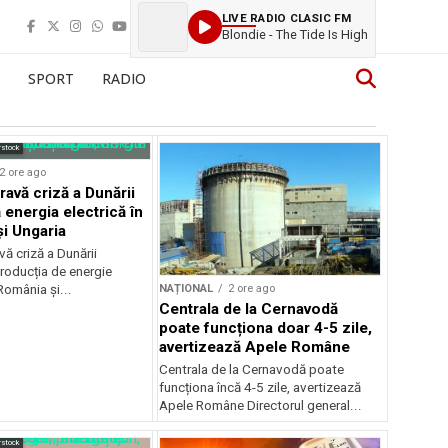
LIVE RADIO CLASIC FM
Blondie - The Tide Is High
SPORT
RADIO
rstock
2 ore ago
ravă criză a Dunării
 energia electrică în
i Ungaria
ă criză a Dunării
roducția de energie
NAȚIONAL
2 ore ago
 România și...
Centrala de la Cernavodă
poate funcționa doar 4-5 zile,
avertizează Apele Române
Centrala de la Cernavodă poate
funcționa încă 4-5 zile, avertizează
Apele Române Directorul general...
rstock