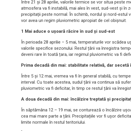
Între 21 și 28 aprilie, valorile termice se vor situa peste 
atmosfera va fi instabilă, mai ales în vest, sud-vest și î
precipitații peste normal. În schimb, nordul și nord-estul vo
vor avea un regim pluviometric apropiat de cel obișnuit.
1 Mai aduce o ușoară răcire în sud și sud-est
În perioada 28 aprilie – 5 mai, temperaturile vor scădea u
valorile specifice sezonului. Restul țării va înregistra tem
deveni rare în toată țara, iar regimul pluviometric va fi defi
Prima decadă din mai: stabilitate relativă, dar secetă 
Între 5 și 12 mai, vremea va fi în general stabilă, cu tem
interval. Cu toate acestea, sudul țării va continua să sufer
pluviometric va fi deficitar, în timp ce restul țării va înreg
A doua decadă din mai: încălzire treptată și precipita
În săptămâna 12 – 19 mai, se conturează o încălzire ușoa
cea mai mare parte a țării. Precipitațiile vor fi ușor deficit
limite normale în restul teritoriului.