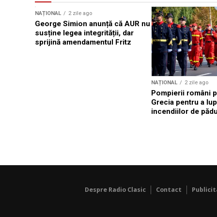
NAȚIONAL
2 zile ago
George Simion anunță că AUR nu
susține legea integrității, dar
sprijină amendamentul Fritz
NAȚIONAL
2 zile ago
Pompierii români p
Grecia pentru a lup
incendiilor de păd
Despre Radio Clasic
Contact
Publici