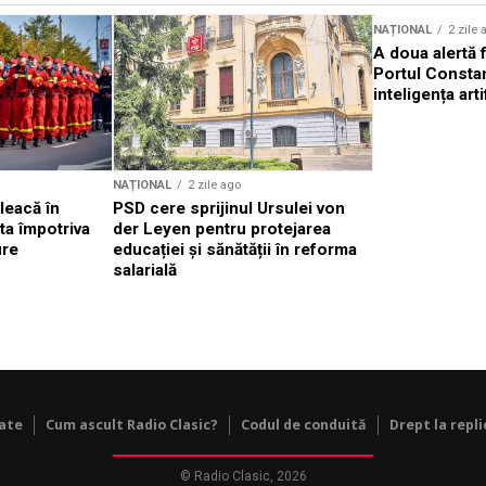
Sursă foto: Shutterstock
NAȚIONAL
2 zile 
A doua alertă 
Portul Constan
inteligența arti
NAȚIONAL
2 zile ago
leacă în
PSD cere sprijinul Ursulei von
ta împotriva
der Leyen pentru protejarea
ure
educației și sănătății în reforma
salarială
tate
Cum ascult Radio Clasic?
Codul de conduită
Drept la repli
© Radio Clasic, 2026