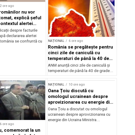
2 ore ago
 românilor nu vor
tomat, explică șeful
ontextul alertei
e
icații despre facturile
pă declararea alertei
NAȚIONAL
6 ore ago
România se confruntă cu
România se pregătește pentru
cinci zile de caniculă cu
temperaturi de până la 40 de
grade
ANM anunță cinci zile de caniculă și
temperaturi de până la 40 de grade...
NAȚIONAL
10 ore ago
Oana Țoiu discută cu
omologul ucrainean despre
aprovizionarea cu energie din
Ucraina
Oana Țoiu a discutat cu omologul
ucrainean despre aprovizionarea cu
energie din Ucraina Ministra...
6 ore ago
cu, comemorat la un