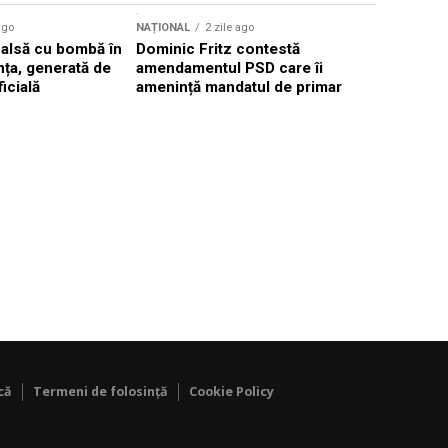
Sursă foto: Shutte
ago
NAȚIONAL
2 zile ago
NAȚIONAL
falsă cu bombă în
Dominic Fritz contestă
Valul de c
ța, generată de
amendamentul PSD care îi
România, 
ficială
amenință mandatul de primar
40°C în p
că
Termeni de folosință
Cookie Policy