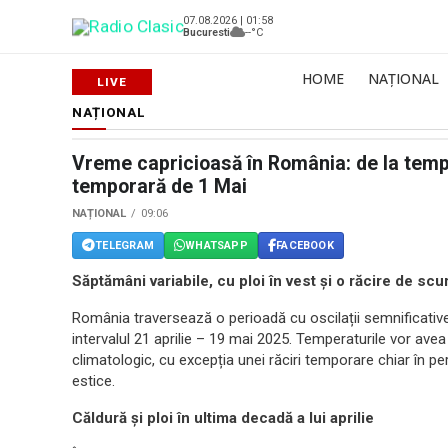
07.08.2026 | 01:58
Bucuresti
--°C
HOME
NAȚIONAL
NAȚIONAL
Vreme capricioasă în România: de la tempe
temporară de 1 Mai
NAȚIONAL
09:06
TELEGRAM
WHATSAPP
FACEBOOK
Săptămâni variabile, cu ploi în vest și o răcire de scu
România traversează o perioadă cu oscilații semnificative 
intervalul 21 aprilie – 19 mai 2025. Temperaturile vor av
climatologic, cu excepția unei răciri temporare chiar în pe
estice.
Căldură și ploi în ultima decadă a lui aprilie