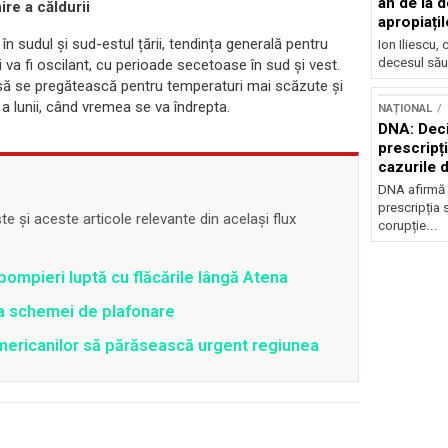
an de la d
re a căldurii
apropiațil
 în sudul și sud-estul țării, tendința generală pentru
Ion Iliescu,
decesul său
ii va fi oscilant, cu perioade secetoase în sud și vest.
ui să se pregătească pentru temperaturi mai scăzute și
 a lunii, când vremea se va îndrepta.
NAȚIONAL
DNA: Deci
prescripți
cazurile 
DNA afirmă 
prescripția s
 și aceste articole relevante din același flux
corupție...
pompieri luptă cu flăcările lângă Atena
ea schemei de plafonare
mericanilor să părăsească urgent regiunea