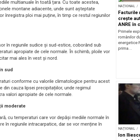
mediile multianuale în toată țara. Cu toate acestea,
NAȚIONAL
n zonele montane adiacente, unde sunt așteptate
Facturile
r înregistra ploi mai puține, în timp ce restul regiunilor
crește au
ANRE în c
energetic
Primele expl
românilor du
energetice 
șor în regiunile sudice și sud-estice, coborând sub
prima...
peraturi apropiate de cele normale. În schimb, ploile vor
citar mai ales în vest și nord.
în sud
peraturi conforme cu valorile climatologice pentru acest
e din cauza lipsei precipitațiilor, unde regimul
istra valori apropiate de cele normale.
ții moderate
ră, cu temperaturi care vor depăși mediile normale în
are în regiunile intracarpatice, dar se vor menține în
NAȚIONAL
Ion Ilies