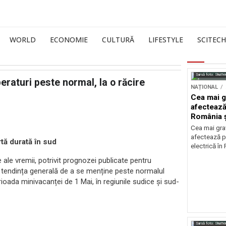
WORLD
ECONOMIE
CULTURĂ
LIFESTYLE
SCITECH
Sursă foto: Shutte
raturi peste normal, la o răcire
NAȚIONAL
Cea mai g
afectează
România ș
Cea mai grav
afectează p
rtă durată în sud
electrică în
ale vremii, potrivit prognozei publicate pentru
ea tendința generală de a se menține peste normalul
rioada minivacanței de 1 Mai, în regiunile sudice și sud-
Sursă foto: Shutte