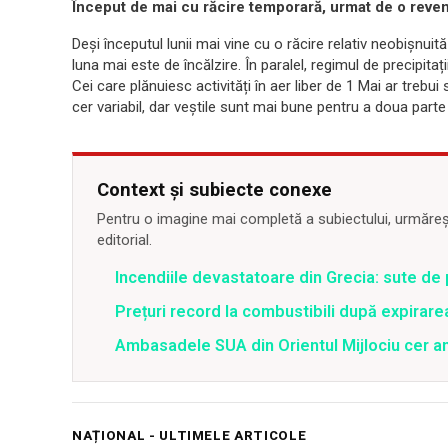
Început de mai cu răcire temporară, urmat de o reveni
Deși începutul lunii mai vine cu o răcire relativ neobișnuită
luna mai este de încălzire. În paralel, regimul de precipitaț
Cei care plănuiesc activități în aer liber de 1 Mai ar treb
cer variabil, dar veștile sunt mai bune pentru a doua parte
Context și subiecte conexe
Pentru o imagine mai completă a subiectului, urmărește
editorial.
Incendiile devastatoare din Grecia: sute de 
Prețuri record la combustibili după expirar
Ambasadele SUA din Orientul Mijlociu cer a
NAȚIONAL - ULTIMELE ARTICOLE