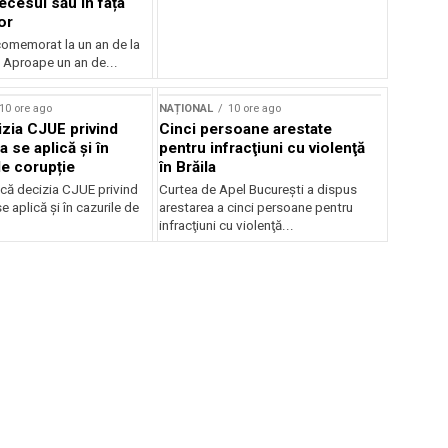
ecesul său în fața
or
 comemorat la un an de la
 Aproape un an de...
10 ore ago
NAȚIONAL
10 ore ago
zia CJUE privind
Cinci persoane arestate
a se aplică și în
pentru infracţiuni cu violenţă
de corupție
în Brăila
că decizia CJUE privind
Curtea de Apel Bucureşti a dispus
e aplică și în cazurile de
arestarea a cinci persoane pentru
infracţiuni cu violenţă...