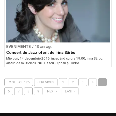
EVENIMENTE
10 ani ago
Concert de Jazz oferit de Irina Sârbu
Miercuri, 14 decembrie 2016, începând cu ora 19:00, Irina Sârbu,
alături de muzicienii Puiu Pascu, Ciprian și Tudor...
PAGE 5 OF 126
‹ PREVIOUS
1
2
3
4
5
6
7
8
9
NEXT ›
LAST »