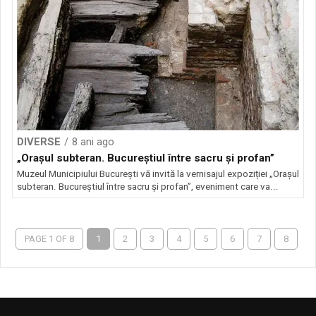
DIVERSE
8 ani ago
„Orașul subteran. Bucureștiul între sacru și profan”
Muzeul Municipiului București vă invită la vernisajul expoziției „Orașul
subteran. Bucureștiul între sacru și profan”, eveniment care va...
PAGE 1 OF 8
1
2
3
4
5
6
7
8