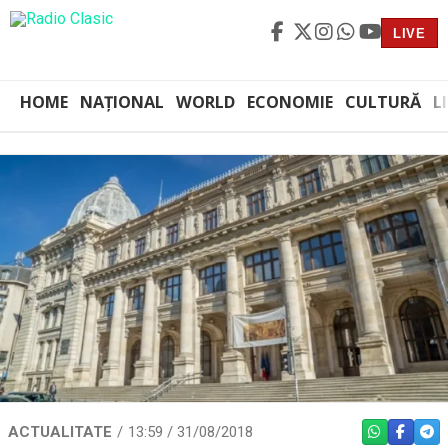
LIVE
HOME
NAȚIONAL
WORLD
ECONOMIE
CULTURĂ
L
ACTUALITATE
13:59 / 31/08/2018
WHATSAPP
FACEBO
TEL