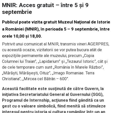
MNIR: Acces gratuit – între 5 şi 9
septembrie
Publicul poate vizita gratuit Muzeul Naţional de Istorie
a României (MNIR), în perioada 5 – 9 septembrie, între
orele 10,00 şi 18,00.
Potrivit unui comunicat al MNIR, transmis vineri AGERPRES,
cu această ocazie, vizitatorii se vor putea bucura atât de
expoziţiile permanente ale muzeului, precum „Copia
Columnei lui Traian”, „Lapidarium” şi „Tezaurul Istoric”, cât şi
de cele temporare cum sunt „România în Marele Război”,
„Mărăşti, Mărăşeşti, Oituz”, „Imago Romaniae. Terra
Christiana”, „Mircea cel Bătrân – 600”.
Această facilitate este susţinută de către Guvern, la
iniţiativa Secretariatului General al Guvernului (SGG),
Programul de Internship, acţiunea fiind gândită ca un
gest cu o valoare simbolică, fiind menită să stimuleze
interesul pentru istoria şi cultura românilor într-un an