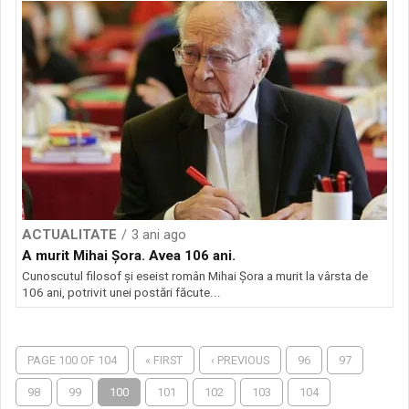
ACTUALITATE
3 ani ago
A murit Mihai Șora. Avea 106 ani.
Cunoscutul filosof și eseist român Mihai Șora a murit la vârsta de
106 ani, potrivit unei postări făcute...
PAGE 100 OF 104
« FIRST
‹ PREVIOUS
96
97
98
99
100
101
102
103
104