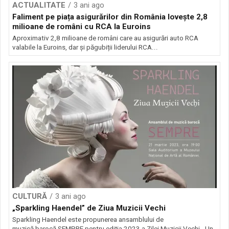
ACTUALITATE
3 ani ago
Faliment pe piața asigurărilor din România lovește 2,8
milioane de români cu RCA la Euroins
Aproximativ 2,8 milioane de români care au asigurări auto RCA
valabile la Euroins, dar și păgubiții liderului RCA...
CULTURĂ
3 ani ago
„Sparkling Haendel” de Ziua Muzicii Vechi
​Sparkling Haendel este propunerea ansamblului de
muzică barocă SEMPRE pentru ediția 2023 a Zilei Muzicii Vechi. ​Un