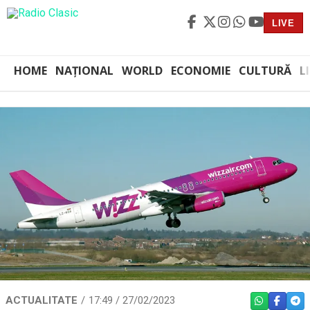
LIVE
HOME
NAȚIONAL
WORLD
ECONOMIE
CULTURĂ
L
ACTUALITATE
17:49 / 27/02/2023
WHATSAPP
FACEBO
TEL