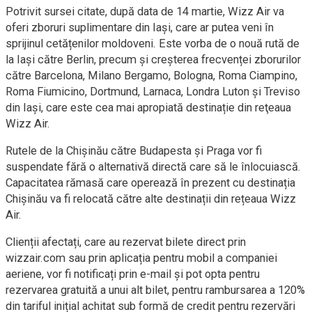
Potrivit sursei citate, după data de 14 martie, Wizz Air va
oferi zboruri suplimentare din Iași, care ar putea veni în
sprijinul cetățenilor moldoveni. Este vorba de o nouă rută de
la Iași către Berlin, precum și creșterea frecvenței zborurilor
către Barcelona, ​​Milano Bergamo, Bologna, Roma Ciampino,
Roma Fiumicino, Dortmund, Larnaca, Londra Luton și Treviso
din Iași, care este cea mai apropiată destinație din reţeaua
Wizz Air.
Rutele de la Chișinău către Budapesta și Praga vor fi
suspendate fără o alternativă directă care să le înlocuiască.
Capacitatea rămasă care operează în prezent cu destinația
Chișinău va fi relocată către alte destinații din rețeaua Wizz
Air.
Clienții afectați, care au rezervat bilete direct prin
wizzair.com sau prin aplicația pentru mobil a companiei
aeriene, vor fi notificați prin e-mail și pot opta pentru
rezervarea gratuită a unui alt bilet, pentru rambursarea a 120%
din tariful inițial achitat sub formă de credit pentru rezervări