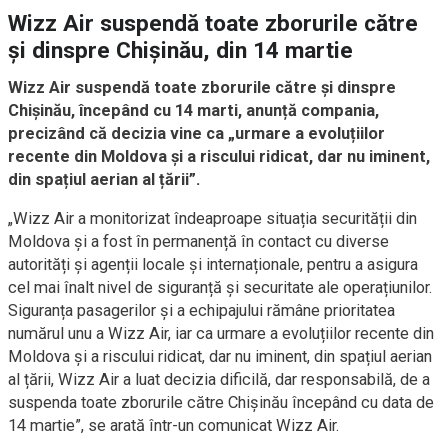
Wizz Air suspendă toate zborurile către
și dinspre Chișinău, din 14 martie
Wizz Air suspendă toate zborurile către și dinspre
Chișinău, începând cu 14 marti, anunță compania,
precizând că decizia vine ca „urmare a evoluțiilor
recente din Moldova și a riscului ridicat, dar nu iminent,
din spațiul aerian al țării”.
„Wizz Air a monitorizat îndeaproape situația securității din
Moldova și a fost în permanență în contact cu diverse
autorități și agenții locale și internaționale, pentru a asigura
cel mai înalt nivel de siguranță și securitate ale operațiunilor.
Siguranța pasagerilor și a echipajului rămâne prioritatea
numărul unu a Wizz Air, iar ca urmare a evoluțiilor recente din
Moldova și a riscului ridicat, dar nu iminent, din spațiul aerian
al țării, Wizz Air a luat decizia dificilă, dar responsabilă, de a
suspenda toate zborurile către Chișinău începând cu data de
14 martie”, se arată într-un comunicat Wizz Air.