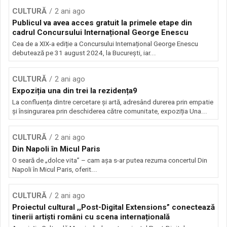
CULTURĂ
2 ani ago
Publicul va avea acces gratuit la primele etape din
cadrul Concursului Internațional George Enescu
Cea de a XIX-a ediție a Concursului Internațional George Enescu
debutează pe 31 august 2024, la București, iar...
CULTURĂ
2 ani ago
Expoziția una din trei la rezidența9
La confluența dintre cercetare și artă, adresând durerea prin empatie
și însingurarea prin deschiderea către comunitate, expoziția Una...
CULTURĂ
2 ani ago
Din Napoli în Micul Paris
O seară de „dolce vita” – cam așa s-ar putea rezuma concertul Din
Napoli în Micul Paris, oferit...
CULTURĂ
2 ani ago
Proiectul cultural ,,Post-Digital Extensions” conectează
tinerii artiști români cu scena internațională