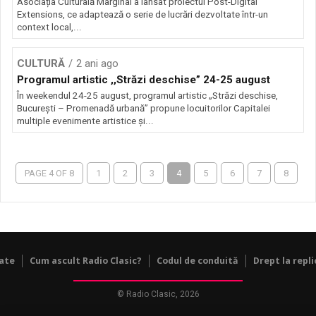
Asociația Culturală Marginal a lansat proiectul Post-Digital
Extensions, ce adaptează o serie de lucrări dezvoltate într-un
context local,...
CULTURĂ
2 ani ago
Programul artistic ,,Străzi deschise” 24-25 august
În weekendul 24-25 august, programul artistic „Străzi deschise,
București – Promenadă urbană” propune locuitorilor Capitalei
multiple evenimente artistice și...
PAGE 4 OF 8
1
2
3
4
5
6
7
8
tate
Cum ascult Radio Clasic?
Codul de conduită
Drept la repli
© Radio Clasic, 2026