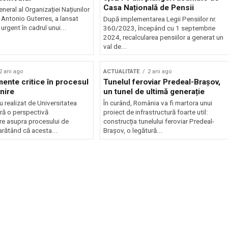
Casa Națională de Pensii
neral al Organizației Națiunilor
 Antonio Guterres, a lansat
După implementarea Legii Pensiilor nr.
 urgent în cadrul unui...
360/2023, începând cu 1 septembrie
2024, recalcularea pensiilor a generat un
val de...
2 ani ago
ACTUALITATE
2 ani ago
nte critice în procesul
Tunelul feroviar Predeal-Brașov,
nire
un tunel de ultimă generație
u realizat de Universitatea
În curând, România va fi martora unui
ră o perspectivă
proiect de infrastructură foarte util:
re asupra procesului de
construcția tunelului feroviar Predeal-
arătând că acesta...
Brașov, o legătură...