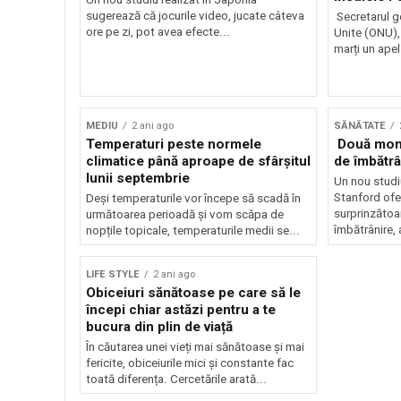
sugerează că jocurile video, jucate câteva
Secretarul ge
ore pe zi, pot avea efecte...
Unite (ONU),
marți un apel
MEDIU
2 ani ago
SĂNĂTATE
Temperaturi peste normele
Două mome
climatice până aproape de sfârșitul
de îmbătrâ
lunii septembrie
Un nou studi
Stanford ofe
Deși temperaturile vor începe să scadă în
surprinzătoa
următoarea perioadă și vom scăpa de
îmbătrânire, 
nopțile topicale, temperaturile medii se...
LIFE STYLE
2 ani ago
Obiceiuri sănătoase pe care să le
începi chiar astăzi pentru a te
bucura din plin de viață
În căutarea unei vieți mai sănătoase și mai
fericite, obiceiurile mici și constante fac
toată diferența. Cercetările arată...