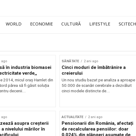
WORLD
ECONOMIE
CULTURĂ
LIFESTYLE
SCITECH
i ago
SĂNĂTATE
2 ani ago
ă în industria biomasei
Cinci moduri de îmbătrânire a
ectricitate verde,,
creierului
e 2014, micul oraș Hamlet din
Un nou studiu bazat pe analiza a aproape
ord părea să fi găsit soluția
50.000 de scanări cerebrale a dezvăluit
ntru decenii...
cinci modele distincte de...
i ago
ACTUALITATE
2 ani ago
zează asupra creșterii
Pensionarii din România, afectați
a nivelului mărilor în
de recalcularea pensiilor: doar
acificului
0,024% din plângeri asumate de