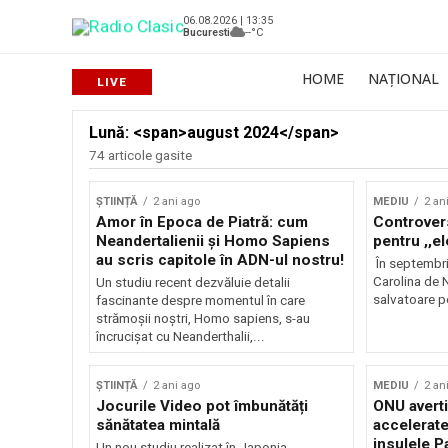
06.08.2026 | 13:35
Bucuresti
--°C
HOME
NAȚIONAL
Lună: <span>august 2024</span>
74 articole gasite
ȘTIINȚĂ
2 ani ago
MEDIU
2 an
Amor în Epoca de Piatră: cum
Controvers
Neandertalienii și Homo Sapiens
pentru ,,el
au scris capitole în ADN-ul nostru!
În septembri
Carolina de N
Un studiu recent dezvăluie detalii
salvatoare pe
fascinante despre momentul în care
strămoșii noștri, Homo sapiens, s-au
încrucișat cu Neanderthalii,...
ȘTIINȚĂ
2 ani ago
MEDIU
2 an
Jocurile Video pot îmbunătăți
ONU averti
sănătatea mintală
accelerate 
insulele P
Un nou studiu realizat în Japonia