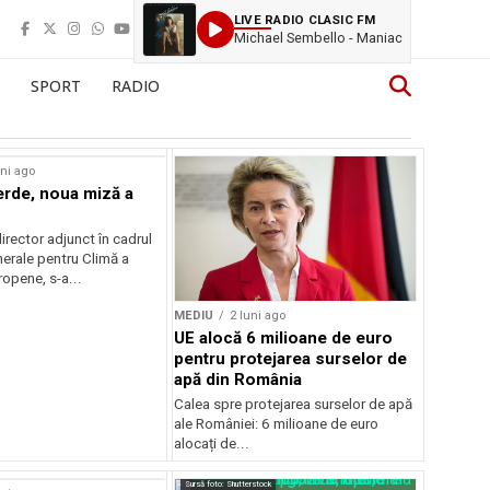
LIVE RADIO CLASIC FM
Michael Sembello - Maniac
SPORT
RADIO
uni ago
erde, noua miză a
irector adjunct în cadrul
nerale pentru Climă a
opene, s-a...
MEDIU
2 luni ago
UE alocă 6 milioane de euro
pentru protejarea surselor de
apă din România
Calea spre protejarea surselor de apă
ale României: 6 milioane de euro
alocați de...
Sursă foto: Shutterstock