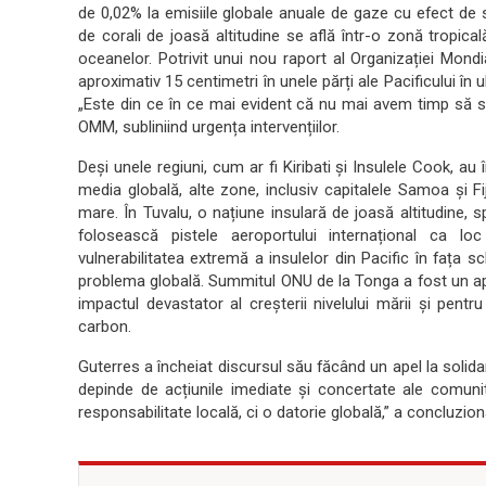
de 0,02% la emisiile globale anuale de gaze cu efect de s
de corali de joasă altitudine se află într-o zonă tropic
oceanelor. Potrivit unui nou raport al Organizației Mond
aproximativ 15 centimetri în unele părți ale Pacificului în 
„Este din ce în ce mai evident că nu mai avem timp să sc
OMM, subliniind urgența intervențiilor.
Deși unele regiuni, cum ar fi Kiribati și Insulele Cook, au
media globală, alte zone, inclusiv capitalele Samoa și F
mare. În Tuvalu, o națiune insulară de joasă altitudine, sp
folosească pistele aeroportului internațional ca lo
vulnerabilitatea extremă a insulelor din Pacific în fața sc
problema globală. Summitul ONU de la Tonga a fost un ape
impactul devastator al creșterii nivelului mării și pen
carbon.
Guterres a încheiat discursul său făcând un apel la solidari
depinde de acțiunile imediate și concertate ale comunit
responsabilitate locală, ci o datorie globală,” a concluziona