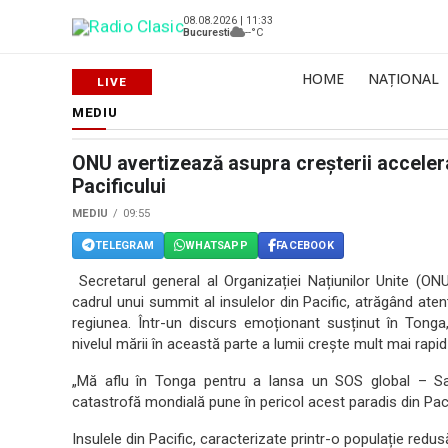
08.08.2026 | 11:33
Bucuresti
--°C
HOME
NAȚIONAL
MEDIU
ONU avertizează asupra creșterii accelerat
Pacificului
MEDIU
09:55
TELEGRAM
WHATSAPP
FACEBOOK
Secretarul general al Organizației Națiunilor Unite (ON
cadrul unui summit al insulelor din Pacific, atrăgând ate
regiunea. Într-un discurs emoționant susținut în Tong
nivelul mării în această parte a lumii crește mult mai rapi
„Mă aflu în Tonga pentru a lansa un SOS global – Sav
catastrofă mondială pune în pericol acest paradis din Pacifi
Insulele din Pacific, caracterizate printr-o populație redus