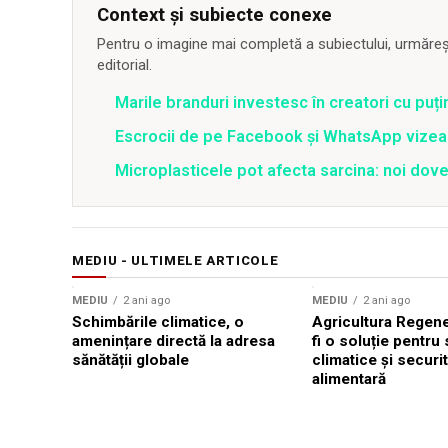
Context și subiecte conexe
Pentru o imagine mai completă a subiectului, urmărește
editorial.
Marile branduri investesc în creatori cu puți
Escrocii de pe Facebook și WhatsApp vizea
Microplasticele pot afecta sarcina: noi dove
MEDIU - ULTIMELE ARTICOLE
MEDIU
2 ani ago
MEDIU
2 ani ago
Schimbările climatice, o
Agricultura Regene
amenințare directă la adresa
fi o soluție pentru
sănătății globale
climatice și securi
alimentară