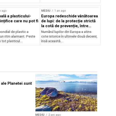
n ago
MEDIU
1 an ago
ală a plasticului-
Europa redeschide vânătoarea
ințifice care nu pot fi
de lupi: de la protecție strictă
la cotă de prevenție, între
conservare și conflict
ndial de plastic a
Numărul lupilor din Europa a atins
-un ritm alarmant. Peste
cote istorice în ultimele două decenii,
 tot plasticul...
însă această...
MEDIU
2 an
 ale Planetei sunt
Academici
impactul n
avionul as
continuă 
MEDIU
2 ani ago