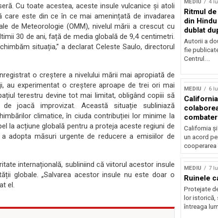
MEDIU
4 l
eră. Cu toate acestea, aceste insule vulcanice și atoli
Ritmul de 
ală care este din ce în ce mai amenințată de invadarea
din Hindu
iale de Meteorologie (OMM), nivelul mării a crescut cu
dublat du
ultimii 30 de ani, față de media globală de 9,4 centimetri.
Autorii a do
himbăm situația,” a declarat Celeste Saulo, directorul
fie publicat
Centrul...
 înregistrat o creștere a nivelului mării mai apropiată de
Sursă foto: Shutte
iji, au experimentat o creștere aproape de trei ori mai
MEDIU
6 l
ațiul terestru devine tot mai limitat, obligând copiii să
California
c de joacă improvizat. Această situație subliniază
colabore
himbărilor climatice, în ciuda contribuției lor minime la
combater
l la acțiune globală pentru a proteja aceste regiuni de
climatice
California ș
tru a adopta măsuri urgente de reducere a emisiilor de
un acord pen
cooperarea 
tate internațională, subliniind că viitorul acestor insule
MEDIU
7 l
ății globale. „Salvarea acestor insule nu este doar o
Ruinele c
t el.
Protejate d
lor istorică,
întreaga lum