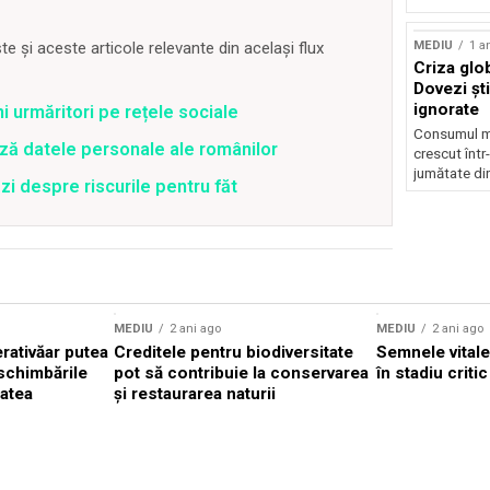
MEDIU
1 a
 și aceste articole relevante din același flux
Criza glob
Dovezi ști
ignorate
ni urmăritori pe rețele sociale
Consumul mo
ză datele personale ale românilor
crescut într
jumătate din
zi despre riscurile pentru făt
MEDIU
2 ani ago
MEDIU
2 ani ago
rativăar putea
Creditele pentru biodiversitate
Semnele vitale
 schimbările
pot să contribuie la conservarea
în stadiu critic
tatea
și restaurarea naturii