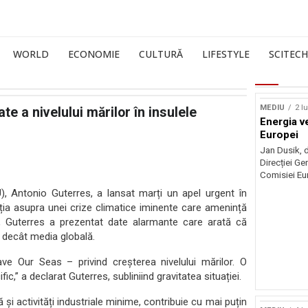
WORLD
ECONOMIE
CULTURĂ
LIFESTYLE
SCITECH
MEDIU
2 l
e a nivelului mărilor în insulele
Energia v
Europei
Jan Dusik, d
Direcției Ge
Comisiei Eur
U), Antonio Guterres, a lansat marți un apel urgent în
nția asupra unei crize climatice iminente care amenință
a, Guterres a prezentat date alarmante care arată că
d decât media globală.
e Our Seas – privind creșterea nivelului mărilor. O
c,” a declarat Guterres, subliniind gravitatea situației.
ă și activități industriale minime, contribuie cu mai puțin