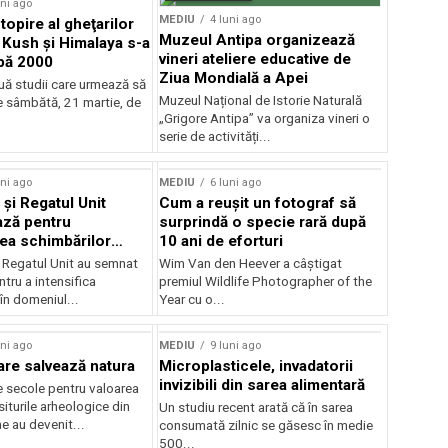
uni ago
MEDIU
4 luni ago
topire al gheţarilor
Muzeul Antipa organizează
 Kush şi Himalaya s-a
vineri ateliere educative de
pă 2000
Ziua Mondială a Apei
uă studii care urmează să
Muzeul Național de Istorie Naturală
e sâmbătă, 21 martie, de
„Grigore Antipa” va organiza vineri o
serie de activități...
rstock
uni ago
MEDIU
6 luni ago
 și Regatul Unit
Cum a reușit un fotograf să
ază pentru
surprindă o specie rară după
ea schimbărilor
10 ani de eforturi
i Regatul Unit au semnat
Wim Van den Heever a câștigat
tru a intensifica
premiul Wildlife Photographer of the
în domeniul...
Year cu o...
uni ago
MEDIU
9 luni ago
are salvează natura
Microplasticele, invadatorii
invizibili din sarea alimentară
e secole pentru valoarea
 siturile arheologice din
Un studiu recent arată că în sarea
e au devenit...
consumată zilnic se găsesc în medie
500...