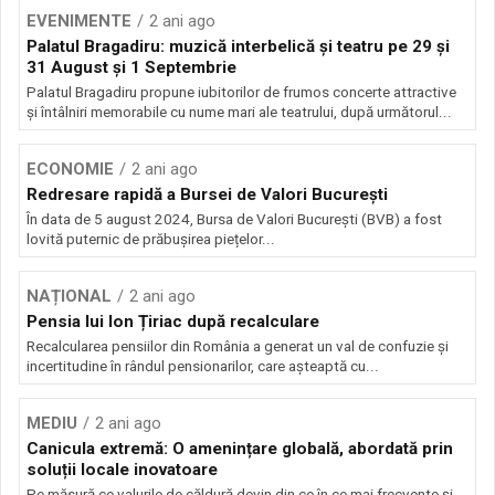
EVENIMENTE
2 ani ago
Palatul Bragadiru: muzică interbelică şi teatru pe 29 şi
31 August şi 1 Septembrie
Palatul Bragadiru propune iubitorilor de frumos concerte attractive
şi întâlniri memorabile cu nume mari ale teatrului, după următorul...
ECONOMIE
2 ani ago
Redresare rapidă a Bursei de Valori București
În data de 5 august 2024, Bursa de Valori București (BVB) a fost
lovită puternic de prăbușirea piețelor...
NAȚIONAL
2 ani ago
Pensia lui Ion Țiriac după recalculare
Recalcularea pensiilor din România a generat un val de confuzie și
incertitudine în rândul pensionarilor, care așteaptă cu...
MEDIU
2 ani ago
Canicula extremă: O amenințare globală, abordată prin
soluții locale inovatoare
Pe măsură ce valurile de căldură devin din ce în ce mai frecvente și