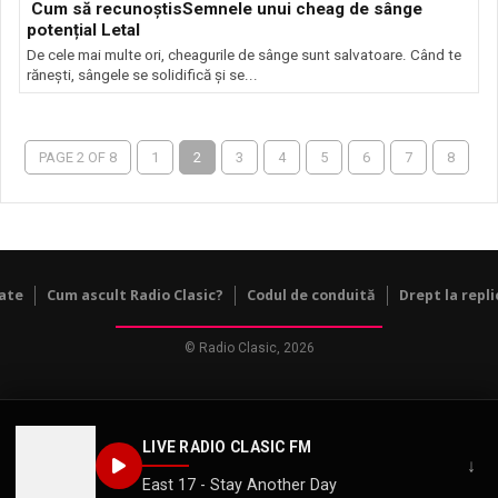
Cum să recunoștisSemnele unui cheag de sânge
potențial Letal
De cele mai multe ori, cheagurile de sânge sunt salvatoare. Când te
rănești, sângele se solidifică și se...
PAGE 2 OF 8
1
2
3
4
5
6
7
8
tate
Cum ascult Radio Clasic?
Codul de conduită
Drept la repli
© Radio Clasic, 2026
LIVE RADIO CLASIC FM
↓
East 17 - Stay Another Day