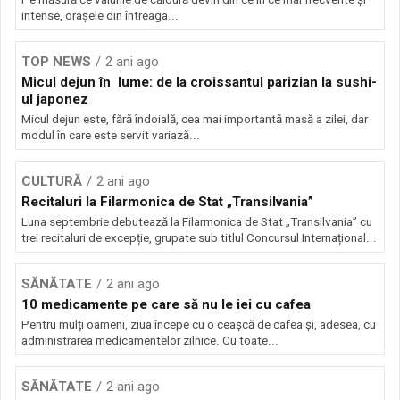
intense, orașele din întreaga...
TOP NEWS
2 ani ago
Micul dejun în lume: de la croissantul parizian la sushi-
ul japonez
Micul dejun este, fără îndoială, cea mai importantă masă a zilei, dar
modul în care este servit variază...
CULTURĂ
2 ani ago
Recitaluri la Filarmonica de Stat „Transilvania”
Luna septembrie debutează la Filarmonica de Stat „Transilvania” cu
trei recitaluri de excepție, grupate sub titlul Concursul Internațional...
SĂNĂTATE
2 ani ago
10 medicamente pe care să nu le iei cu cafea
Pentru mulți oameni, ziua începe cu o ceașcă de cafea și, adesea, cu
administrarea medicamentelor zilnice. Cu toate...
SĂNĂTATE
2 ani ago