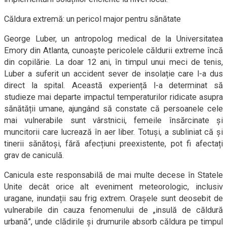
Căldura extremă: un pericol major pentru sănătate
George Luber, un antropolog medical de la Universitatea
Emory din Atlanta, cunoaște pericolele căldurii extreme încă
din copilărie. La doar 12 ani, în timpul unui meci de tenis,
Luber a suferit un accident sever de insolație care l-a dus
direct la spital. Această experiență l-a determinat să
studieze mai departe impactul temperaturilor ridicate asupra
sănătății umane, ajungând să constate că persoanele cele
mai vulnerabile sunt vârstnicii, femeile însărcinate și
muncitorii care lucrează în aer liber. Totuși, a subliniat că și
tinerii sănătoși, fără afecțiuni preexistente, pot fi afectați
grav de caniculă.
Canicula este responsabilă de mai multe decese în Statele
Unite decât orice alt eveniment meteorologic, inclusiv
uragane, inundații sau frig extrem. Orașele sunt deosebit de
vulnerabile din cauza fenomenului de „insulă de căldură
urbană”, unde clădirile și drumurile absorb căldura pe timpul