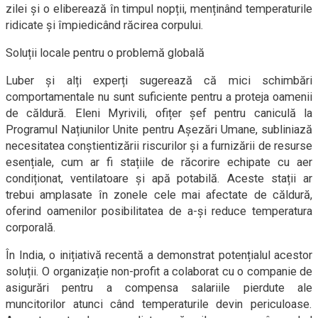
zilei și o eliberează în timpul nopții, menținând temperaturile
ridicate și împiedicând răcirea corpului.
Soluții locale pentru o problemă globală
Luber și alți experți sugerează că mici schimbări
comportamentale nu sunt suficiente pentru a proteja oamenii
de căldură. Eleni Myrivili, ofițer șef pentru caniculă la
Programul Națiunilor Unite pentru Așezări Umane, subliniază
necesitatea conștientizării riscurilor și a furnizării de resurse
esențiale, cum ar fi stațiile de răcorire echipate cu aer
condiționat, ventilatoare și apă potabilă. Aceste stații ar
trebui amplasate în zonele cele mai afectate de căldură,
oferind oamenilor posibilitatea de a-și reduce temperatura
corporală.
În India, o inițiativă recentă a demonstrat potențialul acestor
soluții. O organizație non-profit a colaborat cu o companie de
asigurări pentru a compensa salariile pierdute ale
muncitorilor atunci când temperaturile devin periculoase.