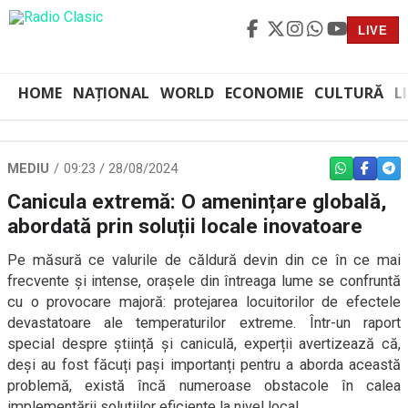
LIVE
HOME
NAȚIONAL
WORLD
ECONOMIE
CULTURĂ
L
MEDIU
09:23 / 28/08/2024
WHATSAPP
FACEBO
TEL
Canicula extremă: O amenințare globală,
abordată prin soluții locale inovatoare
Pe măsură ce valurile de căldură devin din ce în ce mai
frecvente și intense, orașele din întreaga lume se confruntă
cu o provocare majoră: protejarea locuitorilor de efectele
devastatoare ale temperaturilor extreme. Într-un raport
special despre știință și caniculă, experții avertizează că,
deși au fost făcuți pași importanți pentru a aborda această
problemă, există încă numeroase obstacole în calea
implementării soluțiilor eficiente la nivel local.