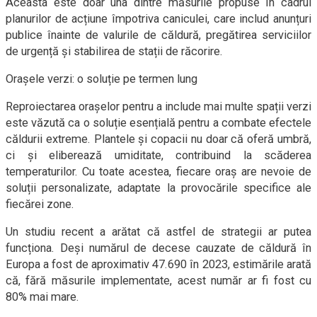
Aceasta este doar una dintre măsurile propuse în cadrul
planurilor de acțiune împotriva caniculei, care includ anunțuri
publice înainte de valurile de căldură, pregătirea serviciilor
de urgență și stabilirea de stații de răcorire.
Orașele verzi: o soluție pe termen lung
Reproiectarea orașelor pentru a include mai multe spații verzi
este văzută ca o soluție esențială pentru a combate efectele
căldurii extreme. Plantele și copacii nu doar că oferă umbră,
ci și eliberează umiditate, contribuind la scăderea
temperaturilor. Cu toate acestea, fiecare oraș are nevoie de
soluții personalizate, adaptate la provocările specifice ale
fiecărei zone.
Un studiu recent a arătat că astfel de strategii ar putea
funcționa. Deși numărul de decese cauzate de căldură în
Europa a fost de aproximativ 47.690 în 2023, estimările arată
că, fără măsurile implementate, acest număr ar fi fost cu
80% mai mare.