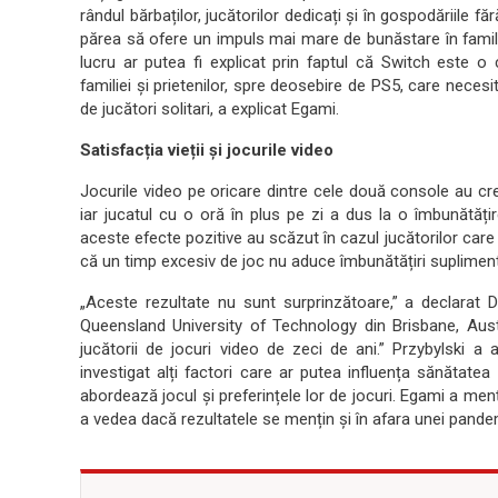
rândul bărbaților, jucătorilor dedicați și în gospodăriile f
părea să ofere un impuls mai mare de bunăstare în familii
lucru ar putea fi explicat prin faptul că Switch este o 
familiei și prietenilor, spre deosebire de PS5, care necesi
de jucători solitari, a explicat Egami.
Satisfacția vieții și jocurile video
Jocurile video pe oricare dintre cele două console au crescu
iar jucatul cu o oră în plus pe zi a dus la o îmbunătăți
aceste efecte pozitive au scăzut în cazul jucătorilor care
că un timp excesiv de joc nu aduce îmbunătățiri suplimenta
„Aceste rezultate nu sunt surprinzătoare,” a declarat D
Queensland University of Technology din Brisbane, Austr
jucătorii de jocuri video de zeci de ani.” Przybylski a
investigat alți factori care ar putea influența sănătatea
abordează jocul și preferințele lor de jocuri. Egami a men
a vedea dacă rezultatele se mențin și în afara unei pandemii