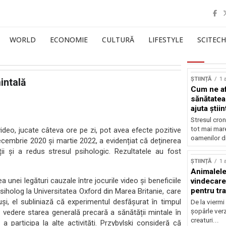
WORLD
ECONOMIE
CULTURĂ
LIFESTYLE
SCITECH
ȘTIINȚĂ
1 
intală
Cum ne af
sănătatea
ajuta știin
Stresul cron
tot mai mar
ideo, jucate câteva ore pe zi, pot avea efecte pozitive
oamenilor di
ecembrie 2020 și martie 2022, a evidențiat că deținerea
ii și a redus stresul psihologic. Rezultatele au fost
ȘTIINȚĂ
1 
Animalele
unei legături cauzale între jocurile video și beneficiile
vindecare
pentru tr
siholog la Universitatea Oxford din Marea Britanie, care
tuși, el subliniază că experimentul desfășurat în timpul
De la viermi
șopârle verz
n vedere starea generală precară a sănătății mintale în
creaturi...
 participa la alte activități. Przybylski consideră că