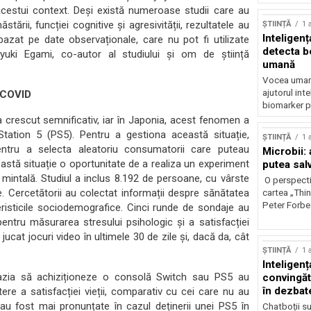
 acestui context. Deși există numeroase studii care au
tării, funcției cognitive și agresivității, rezultatele au
ȘTIINȚĂ
1 
Inteligenț
azat pe date observaționale, care nu pot fi utilizate
detecta b
yuki Egami, co-autor al studiului și om de știință
umană
Vocea umană
ajutorul inte
e COVID
biomarker p
a crescut semnificativ, iar în Japonia, acest fenomen a
tation 5 (PS5). Pentru a gestiona această situație,
ȘTIINȚĂ
1 
ntru a selecta aleatoriu consumatorii care puteau
Microbii: a
astă situație o oportunitate de a realiza un experiment
putea sal
a mintală. Studiul a inclus 8.192 de persoane, cu vârste
O perspecti
ie. Cercetătorii au colectat informații despre sănătatea
cartea „Thi
Peter Forbes
teristicile sociodemografice. Cinci runde de sondaje au
e pentru măsurarea stresului psihologic și a satisfacției
 jucat jocuri video în ultimele 30 de zile și, dacă da, cât
ȘTIINȚĂ
1 
Inteligența
ocazia să achiziționeze o consolă Switch sau PS5 au
convingăt
în dezbate
ere a satisfacției vieții, comparativ cu cei care nu au
ă au fost mai pronunțate în cazul deținerii unei PS5 în
Chatboții s