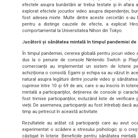
efectele asupra bunăstării ar trebui testate și în afara
explorat efectele jocurilor video asupra dependenței, bunăs
fost adesea mixte. Multe dintre aceste cercetări s-au b
pentru a distinge cauzele de efecte, a explicat Hiro
comportamental la Universitatea Nihon din Tokyo.
J
ucătorii și sănătatea mintală în timpul pandemiei d
În timpul pandemiei, cererea globală pentru jocuri video 
dus la o penurie de console Nintendo Switch și PlayS
comercianții au implementat un sistem de loterie pe
achiziționa o consolă. Egami și echipa sa au văzut în ace
natural asupra legăturii dintre jocurile video și sănătate
cuprinse între 10 și 69 de ani, care s-au înscris în loter
mintală a participanților, deținerea de console și carac
fost trimise participanților, incluzând liste de verificar
vieții. De asemenea, participanții au fost întrebați dacă au
timp au petrecut în această activitate.
Rezultatele au arătat că participanții care au avut 
experimentat o scădere a stresului psihologic și o creșt
câștigat în loterie. Beneficiile pentru sănătatea mintal