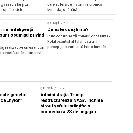
i găsesc sfârșitul:
care suferă de insomnie cronică
ropriile stele...
Miranda, o tânără...
an ago
ȘTIINȚĂ
1 an ago
ii în inteligență
Ce este conștiința?
ă sunt optimiști privind
Cum controlează creierul conștiința?
Rolul esențial al talamusului în
percepția conștientă Într-o lume în...
aj realizat pe un eșantion
 cercetători în domeniul
..
ȘTIINȚĂ
1 
ȘTIINȚĂ
1 an ago
Lecțiile 
icate genetic
Administrația Trump
uce „nylon”
restructureaza NASA închide
biroul șefului științific și
concediază 23 de angajați