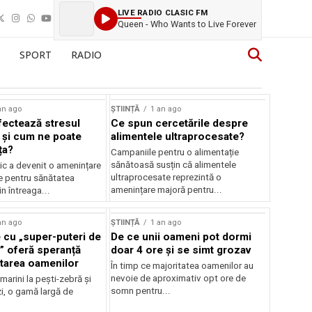
LIVE RADIO CLASIC FM
Queen - Who Wants to Live Forever
SPORT
RADIO
an ago
ȘTIINȚĂ
1 an ago
ectează stresul
Ce spun cercetările despre
 și cum ne poate
alimentele ultraprocesate?
ța?
Campaniile pentru o alimentație
sănătoasă susțin că alimentele
ic a devenit o amenințare
ultraprocesate reprezintă o
e pentru sănătatea
amenințare majoră pentru...
n întreaga...
an ago
ȘTIINȚĂ
1 an ago
 cu „super-puteri de
De ce unii oameni pot dormi
” oferă speranță
doar 4 ore și se simt grozav
atarea oamenilor
În timp ce majoritatea oamenilor au
nevoie de aproximativ opt ore de
 marini la pești-zebră și
somn pentru...
i, o gamă largă de