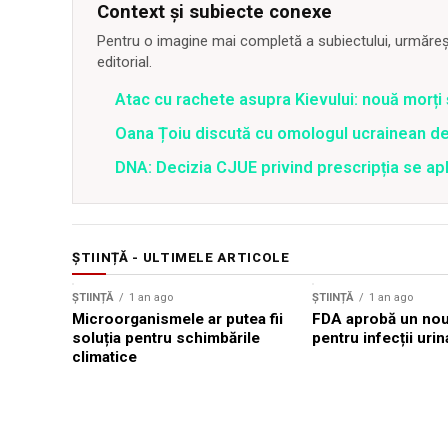
Context și subiecte conexe
Pentru o imagine mai completă a subiectului, urmărește
editorial.
Atac cu rachete asupra Kievului: nouă morți
Oana Țoiu discută cu omologul ucrainean de
DNA: Decizia CJUE privind prescripția se apli
ȘTIINȚĂ - ULTIMELE ARTICOLE
ȘTIINȚĂ
1 an ago
ȘTIINȚĂ
1 an ago
Microorganismele ar putea fii
FDA aprobă un nou 
soluția pentru schimbările
pentru infecții urin
climatice