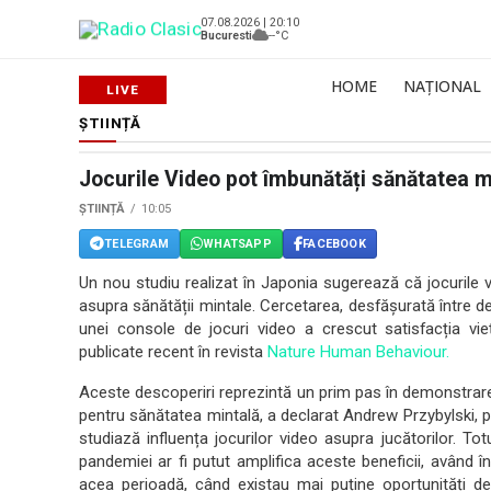
07.08.2026 | 20:10
Bucuresti
--°C
HOME
NAȚIONAL
ȘTIINȚĂ
Jocurile Video pot îmbunătăți sănătatea m
ȘTIINȚĂ
10:05
TELEGRAM
WHATSAPP
FACEBOOK
Un nou studiu realizat în Japonia sugerează că jocurile v
asupra sănătății mintale. Cercetarea, desfășurată între d
unei console de jocuri video a crescut satisfacția vieț
publicate recent în revista
Nature Human Behaviour.
Aceste descoperiri reprezintă un prim pas în demonstrarea 
pentru sănătatea mintală, a declarat Andrew Przybylski, p
studiază influența jocurilor video asupra jucătorilor. To
pandemiei ar fi putut amplifica aceste beneficii, având î
acea perioadă, când existau mai puține oportunități de a