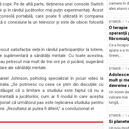
oamenii în d
ără copii. Pe de altă parte, deținerea unei console Switch
ales atunci 
 și în rândul jucătorilor mai puțin experimentați. Acest
consolă portabilă, care poate fi utilizată în compania
tă o conexiune la un televizor și este de obicei folosită
ȘTIINȚĂ
1 
O terapie 
speranță 
fibromial
Ce a începu
t satisfacția vieții în rândul participanților la loterie,
spate s-a t
re suplimentară a sănătății mintale. Cu toate acestea,
Green,...
 au petrecut mai mult de trei ore pe zi jucând, sugerând
re ale sănătății mintale.
ȘTIINȚĂ
1 
Adolescen
aniel Johnson, psiholog specializat în jocuri video la
mult și me
alia. „Se potrivesc cu ceea ce știm din discuțiile cu
devreme a
 adăugat că o limitare a studiului este faptul că nu a
Un somn de 
 mintală a jucătorilor, cum ar fi modul în care aceștia
culcare mai
ționat că următorul pas este replicarea studiului pentru
lungă,...
. „Rezultatul ar putea fi diferit,” a concluzionat el.
ȘTIINȚĂ
1 
Si planete
Un nou mod 