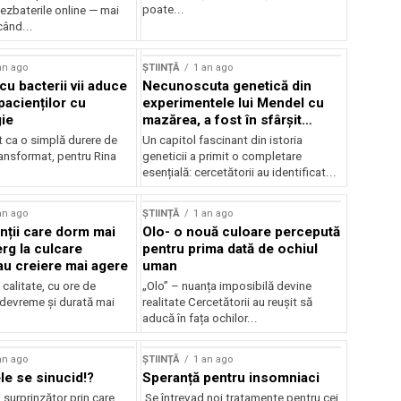
poate...
ezbaterile online — mai
când...
an ago
ȘTIINȚĂ
1 an ago
cu bacterii vii aduce
Necunoscuta genetică din
pacienților cu
experimentele lui Mendel cu
gie
mazărea, a fost în sfârșit
rezolvară
t ca o simplă durere de
Un capitol fascinant din istoria
ransformat, pentru Rina
geneticii a primit o completare
esențială: cercetătorii au identificat...
an ago
ȘTIINȚĂ
1 an ago
ții care dorm mai
Olo- o nouă culoare percepută
rg la culcare
pentru prima dată de ochiul
u creiere mai agere
uman
calitate, cu ore de
„Olo” – nuanța imposibilă devine
 devreme și durată mai
realitate Cercetătorii au reușit să
aducă în fața ochilor...
an ago
ȘTIINȚĂ
1 an ago
le se sinucid!?
Speranță pentru insomniaci
surprinzător prin care
Se întrevad noi tratamente pentru cei