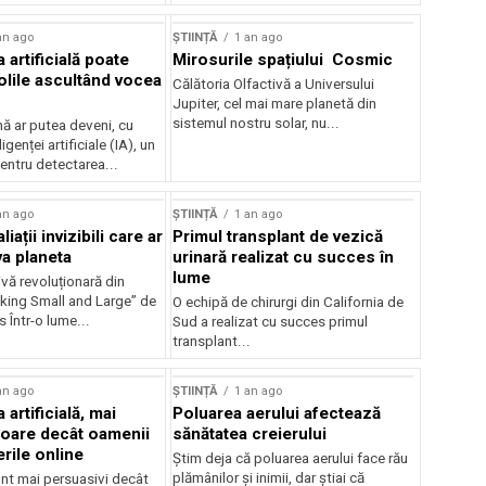
an ago
ȘTIINȚĂ
1 an ago
a artificială poate
Mirosurile spațiului Cosmic
olile ascultând vocea
Călătoria Olfactivă a Universului
Jupiter, cel mai mare planetă din
sistemul nostru solar, nu...
 ar putea deveni, cu
ligenței artificiale (IA), un
entru detectarea...
an ago
ȘTIINȚĂ
1 an ago
liații invizibili care ar
Primul transplant de vezică
va planeta
urinară realizat cu succes în
lume
vă revoluționară din
nking Small and Large” de
O echipă de chirurgi din California de
 Într-o lume...
Sud a realizat cu succes primul
transplant...
an ago
ȘTIINȚĂ
1 an ago
 artificială, mai
Poluarea aerului afectează
oare decât oamenii
sănătatea creierului
rile online
Știm deja că poluarea aerului face rău
plămânilor și inimii, dar știai că
unt mai persuasivi decât