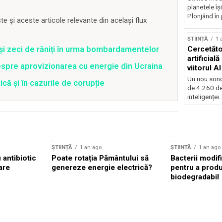
planetele îș
Plonjând în p
 și aceste articole relevante din același flux
ȘTIINȚĂ
1 
 și zeci de răniți în urma bombardamentelor
Cercetător
artificial
spre aprovizionarea cu energie din Ucraina
viitorul AI
Un nou sond
că și în cazurile de corupție
de 4.260 de
inteligenței.
ȘTIINȚĂ
1 an ago
ȘTIINȚĂ
1 an ago
antibiotic
Poate rotația Pământului să
Bacterii modif
are
genereze energie electrică?
pentru a prod
biodegradabil