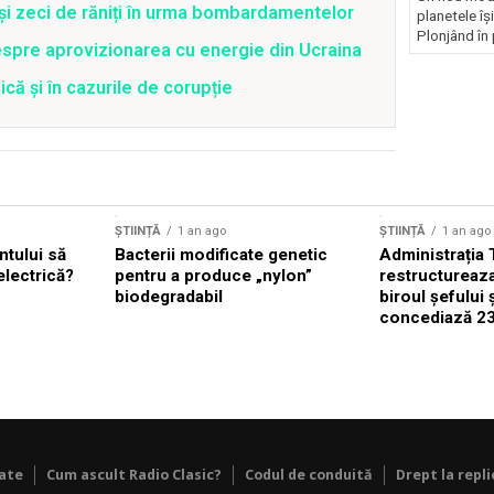
 și zeci de răniți în urma bombardamentelor
planetele îș
Plonjând în p
spre aprovizionarea cu energie din Ucraina
că și în cazurile de corupție
ȘTIINȚĂ
1 an ago
ȘTIINȚĂ
1 an ago
ntului să
Bacterii modificate genetic
Administrația
lectrică?
pentru a produce „nylon”
restructureaz
biodegradabil
biroul șefului ș
concediază 23
tate
Cum ascult Radio Clasic?
Codul de conduită
Drept la repli