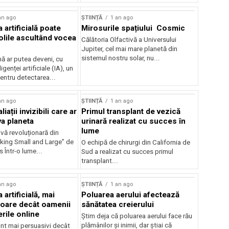
an ago
ȘTIINȚĂ
1 an ago
a artificială poate
Mirosurile spațiului Cosmic
olile ascultând vocea
Călătoria Olfactivă a Universului
Jupiter, cel mai mare planetă din
sistemul nostru solar, nu...
 ar putea deveni, cu
ligenței artificiale (IA), un
entru detectarea...
an ago
ȘTIINȚĂ
1 an ago
liații invizibili care ar
Primul transplant de vezică
va planeta
urinară realizat cu succes în
lume
vă revoluționară din
nking Small and Large” de
O echipă de chirurgi din California de
 Într-o lume...
Sud a realizat cu succes primul
transplant...
an ago
ȘTIINȚĂ
1 an ago
 artificială, mai
Poluarea aerului afectează
oare decât oamenii
sănătatea creierului
rile online
Știm deja că poluarea aerului face rău
plămânilor și inimii, dar știai că
unt mai persuasivi decât