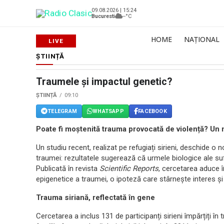
09.08.2026 | 15:24
Bucuresti
--°C
HOME
NAȚIONAL
ȘTIINȚĂ
Traumele și impactul genetic?
ȘTIINȚĂ
09:10
TELEGRAM
WHATSAPP
FACEBOOK
Poate fi moștenită trauma provocată de violență? Un
Un studiu recent, realizat pe refugiați sirieni, deschide o 
traumei: rezultatele sugerează că urmele biologice ale sufe
Publicată în revista
Scientific Reports
, cercetarea aduce 
epigenetice a traumei, o ipoteză care stârnește interes și 
Trauma siriană, reflectată în gene
Cercetarea a inclus 131 de participanți sirieni împărțiți în 