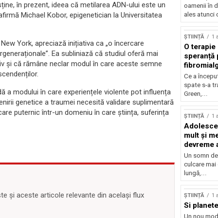
ține, în prezent, ideea că metilarea ADN-ului este un
oamenii în d
” afirmă Michael Kobor, epigenetician la Universitatea
ales atunci 
ȘTIINȚĂ
1 
New York, apreciază inițiativa ca „o încercare
O terapie 
rgeneraționale”. Ea subliniază că studiul oferă mai
speranță 
iv și că rămâne neclar modul în care aceste semne
fibromial
cendenților.
Ce a începu
spate s-a t
 a modului în care experiențele violente pot influența
Green,...
tenirii genetice a traumei necesită validare suplimentară
ecare puternic într-un domeniu în care știința, suferința
ȘTIINȚĂ
1 
Adolescen
mult și me
devreme a
Un somn de 
culcare mai
lungă,...
 și aceste articole relevante din același flux
ȘTIINȚĂ
1 
Si planete
Un nou mod 