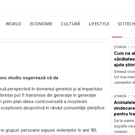
WORLD
ECONOMIE
CULTURĂ
LIFESTYLE
SCITECH
ȘTIINȚĂ
1 
Cum ne af
sănătatea
ajuta știin
Stresul cron
tot mai mar
 nou studiu sugerează că da
oamenilor di
nouă perspectivă în domeniul geneticii și al impactului
rinței pot fi transmise din generație în generație.
ȘTIINȚĂ
1 
în prim-plan ideea controversată a moștenirii
Animalele
scepticism deopotrivă în rândul comunității științifice.
vindecare
pentru tr
De la viermi
șopârle verz
trei grupuri: persoane expuse violențelor în anii ’80,
creaturi...