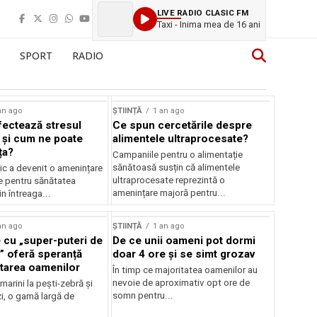
LIVE RADIO CLASIC FM
Taxi - Inima mea de 16 ani
SPORT
RADIO
an ago
ȘTIINȚĂ
1 an ago
ectează stresul
Ce spun cercetările despre
 și cum ne poate
alimentele ultraprocesate?
ța?
Campaniile pentru o alimentație
sănătoasă susțin că alimentele
ic a devenit o amenințare
ultraprocesate reprezintă o
e pentru sănătatea
amenințare majoră pentru...
n întreaga...
an ago
ȘTIINȚĂ
1 an ago
 cu „super-puteri de
De ce unii oameni pot dormi
” oferă speranță
doar 4 ore și se simt grozav
atarea oamenilor
În timp ce majoritatea oamenilor au
nevoie de aproximativ opt ore de
 marini la pești-zebră și
somn pentru...
i, o gamă largă de