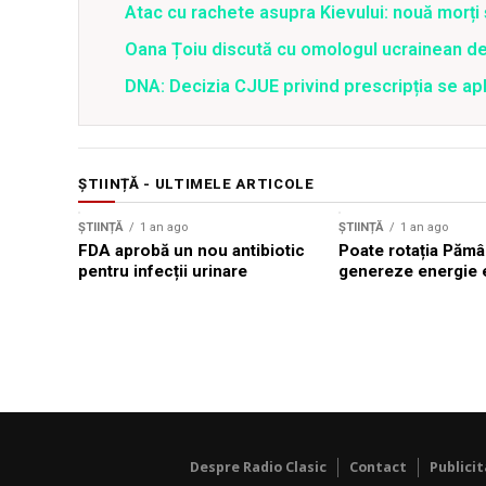
Atac cu rachete asupra Kievului: nouă morți
Oana Țoiu discută cu omologul ucrainean de
DNA: Decizia CJUE privind prescripția se apli
ȘTIINȚĂ - ULTIMELE ARTICOLE
ȘTIINȚĂ
1 an ago
ȘTIINȚĂ
1 an ago
FDA aprobă un nou antibiotic
Poate rotația Pămâ
pentru infecții urinare
genereze energie e
Despre Radio Clasic
Contact
Publici