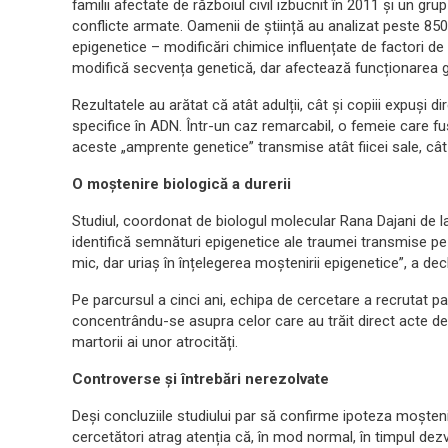
familii afectate de războiul civil izbucnit în 2011 și un gr
conflicte armate. Oamenii de știință au analizat peste 8
epigenetice – modificări chimice influențate de factori 
modifică secvența genetică, dar afectează funcționarea g
Rezultatele au arătat că atât adulții, cât și copiii expuși d
specifice în ADN. Într-un caz remarcabil, o femeie care 
aceste „amprente genetice” transmise atât fiicei sale, cât 
O moștenire biologică a durerii
Studiul, coordonat de biologul molecular Rana Dajani de l
identifică semnături epigenetice ale traumei transmise pe t
mic, dar uriaș în înțelegerea moștenirii epigenetice”, a dec
Pe parcursul a cinci ani, echipa de cercetare a recrutat par
concentrându-se asupra celor care au trăit direct acte de 
martorii ai unor atrocități.
Controverse și întrebări nerezolvate
Deși concluziile studiului par să confirme ipoteza moștenir
cercetători atrag atenția că, în mod normal, în timpul dezv