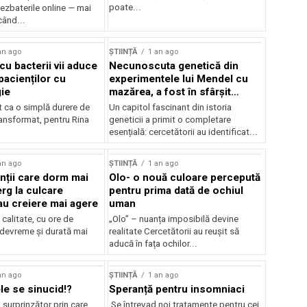
poate...
ezbaterile online — mai
când...
an ago
ȘTIINȚĂ
1 an ago
cu bacterii vii aduce
Necunoscuta genetică din
pacienților cu
experimentele lui Mendel cu
gie
mazărea, a fost în sfârșit
rezolvară
t ca o simplă durere de
Un capitol fascinant din istoria
ransformat, pentru Rina
geneticii a primit o completare
esențială: cercetătorii au identificat...
an ago
ȘTIINȚĂ
1 an ago
ții care dorm mai
Olo- o nouă culoare percepută
rg la culcare
pentru prima dată de ochiul
u creiere mai agere
uman
calitate, cu ore de
„Olo” – nuanța imposibilă devine
 devreme și durată mai
realitate Cercetătorii au reușit să
aducă în fața ochilor...
an ago
ȘTIINȚĂ
1 an ago
le se sinucid!?
Speranță pentru insomniaci
surprinzător prin care
Se întrevad noi tratamente pentru cei