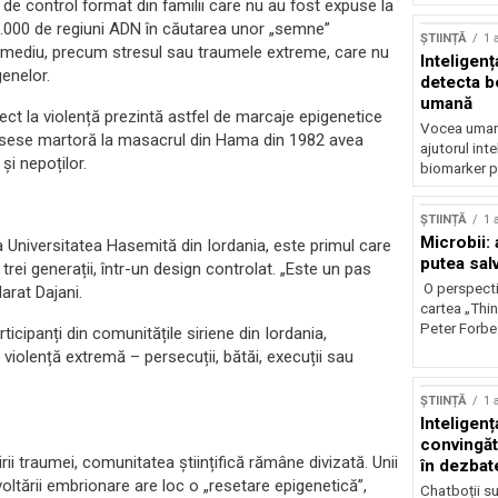
up de control format din familii care nu au fost expuse la
50.000 de regiuni ADN în căutarea unor „semne”
ȘTIINȚĂ
1 
de mediu, precum stresul sau traumele extreme, care nu
Inteligenț
enelor.
detecta b
umană
irect la violență prezintă astfel de marcaje epigenetice
Vocea umană
fusese martoră la masacrul din Hama din 1982 avea
ajutorul inte
și nepoților.
biomarker p
ȘTIINȚĂ
1 
Microbii: a
a Universitatea Hasemită din Iordania, este primul care
putea sal
rei generații, într-un design controlat. „Este un pas
O perspecti
larat Dajani.
cartea „Thi
Peter Forbes
ticipanți din comunitățile siriene din Iordania,
violență extremă – persecuții, bătăi, execuții sau
ȘTIINȚĂ
1 
Inteligența
convingăt
ii traumei, comunitatea științifică rămâne divizată. Unii
în dezbate
oltării embrionare are loc o „resetare epigenetică”,
Chatboții s