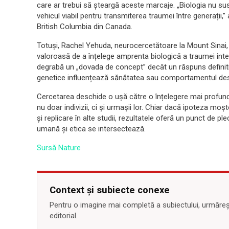
care ar trebui să șteargă aceste marcaje. „Biologia nu sus
vehicul viabil pentru transmiterea traumei între generații,
British Columbia din Canada.
Totuși, Rachel Yehuda, neurocercetătoare la Mount Sinai, 
valoroasă de a înțelege amprenta biologică a traumei inte
degrabă un „dovada de concept” decât un răspuns definit
genetice influențează sănătatea sau comportamentul des
Cercetarea deschide o ușă către o înțelegere mai profundă
nu doar indivizii, ci și urmașii lor. Chiar dacă ipoteza moș
și replicare în alte studii, rezultatele oferă un punct de pl
umană și etica se intersectează.
Sursă Nature
Context și subiecte conexe
Pentru o imagine mai completă a subiectului, urmărește
editorial.