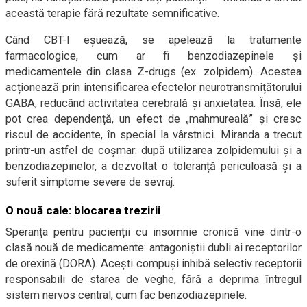
această terapie fără rezultate semnificative.
Când CBT-I eșuează, se apelează la tratamente
farmacologice, cum ar fi benzodiazepinele și
medicamentele din clasa Z-drugs (ex. zolpidem). Acestea
acționează prin intensificarea efectelor neurotransmițătorului
GABA, reducând activitatea cerebrală și anxietatea. Însă, ele
pot crea dependență, un efect de „mah­mureală” și cresc
riscul de accidente, în special la vârstnici. Miranda a trecut
printr-un astfel de coșmar: după utilizarea zolpidemului și a
benzodiazepinelor, a dezvoltat o toleranță periculoasă și a
suferit simptome severe de sevraj.
O nouă cale: blocarea trezirii
Speranța pentru pacienții cu insomnie cronică vine dintr-o
clasă nouă de medicamente: antagoniștii dubli ai receptorilor
de orexină (DORA). Acești compuși inhibă selectiv receptorii
responsabili de starea de veghe, fără a deprima întregul
sistem nervos central, cum fac benzodiazepinele.