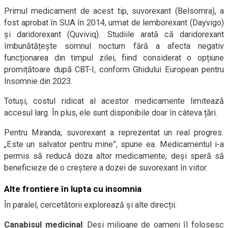
Primul medicament de acest tip, suvorexant (Belsomra), a
fost aprobat în SUA în 2014, urmat de lemborexant (Dayvigo)
și daridorexant (Quviviq). Studiile arată că daridorexant
îmbunătățește somnul nocturn fără a afecta negativ
funcționarea din timpul zilei, fiind considerat o opțiune
promițătoare după CBT-I, conform Ghidului European pentru
Insomnie din 2023.
Totuși, costul ridicat al acestor medicamente limitează
accesul larg. În plus, ele sunt disponibile doar în câteva țări.
Pentru Miranda, suvorexant a reprezentat un real progres.
„Este un salvator pentru mine”, spune ea. Medicamentul i-a
permis să reducă doza altor medicamente, deși speră să
beneficieze de o creștere a dozei de suvorexant în viitor.
Alte frontiere în lupta cu insomnia
În paralel, cercetătorii explorează și alte direcții:
Canabisul medicinal
: Deși milioane de oameni îl folosesc