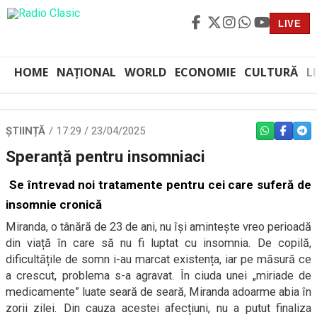
LIVE
HOME
NAȚIONAL
WORLD
ECONOMIE
CULTURĂ
L
ȘTIINȚĂ
17:29 / 23/04/2025
WHATSAPP
FACEBO
TEL
Speranță pentru insomniaci
Se întrevad noi tratamente pentru cei care suferă de
insomnie cronică
Miranda, o tânără de 23 de ani, nu își amintește vreo perioadă
din viață în care să nu fi luptat cu insomnia. De copilă,
dificultățile de somn i-au marcat existența, iar pe măsură ce
a crescut, problema s-a agravat. În ciuda unei „miriade de
medicamente” luate seară de seară, Miranda adoarme abia în
zorii zilei. Din cauza acestei afecțiuni, nu a putut finaliza