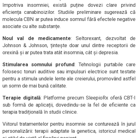
împotriva insomniei, există puține dovezi clare privind
eficiența canabinoizilor. Studiile preliminare sugerează că
molecula CBN ar putea induce somnul fără efectele negative
asociate cu alte substanțe.
Noul val de medicamente
: Seltorexant, dezvoltat de
Johnson & Johnson, țintește doar unul dintre receptorii de
orexină și ar putea trata atât insomnia, cât și depresia.
Stimularea somnului profund
: Tehnologii purtabile care
folosesc tonuri auditive sau impulsuri electrice sunt testate
pentru a stimula undele lente ale creierului, promovând astfel
un somn de mai bună calitate.
Terapie digitală
: Platforme precum SleepioRx oferă CBT-I
sub formă de aplicații, dovedindu-se la fel de eficiente ca
terapia tradițională în studii clinice.
Viitorul tratamentelor pentru insomnie se conturează în jurul
personalizării: terapii adaptate la genetica, istoricul medical