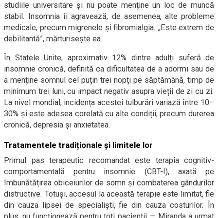
studiile universitare și nu poate menține un loc de muncă
stabil. Insomnia îi agravează, de asemenea, alte probleme
medicale, precum migrenele și fibromialgia. „Este extrem de
debilitantă”, mărturisește ea.
În Statele Unite, aproximativ 12% dintre adulți suferă de
insomnie cronică, definită ca dificultatea de a adormi sau de
a menține somnul cel puțin trei nopți pe săptămână, timp de
minimum trei luni, cu impact negativ asupra vieții de zi cu zi.
La nivel mondial, incidența acestei tulburări variază între 10–
30% și este adesea corelată cu alte condiții, precum durerea
cronică, depresia și anxietatea.
Tratamentele tradiționale și limitele lor
Primul pas terapeutic recomandat este terapia cognitiv-
comportamentală pentru insomnie (CBT-I), axată pe
îmbunătățirea obiceiurilor de somn și combaterea gândurilor
distructive. Totuși, accesul la această terapie este limitat, fie
din cauza lipsei de specialiști, fie din cauza costurilor. În
plus, nu funcționează pentru toți pacienții — Miranda a urmat