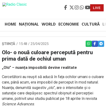
LIVE
HOME
NAȚIONAL
WORLD
ECONOMIE
CULTURĂ
L
ȘTIINȚĂ
15:48 / 25/04/2025
WHATSAPP
FACEBO
TEL
Olo- o nouă culoare percepută pentru
prima dată de ochiul uman
„Olo” – nuanța imposibilă devine realitate
Cercetătorii au reușit să aducă în fața ochilor umani o culoare
care, până acum, era imposibil de perceput în mod natural.
Nuanța, denumită sugestiv „olo”, are o intensitate și o
saturație care depășesc spectrul obișnuit al percepției
umane, potrivit unui studiu publicat pe 18 aprilie în revista
Science Advances
.