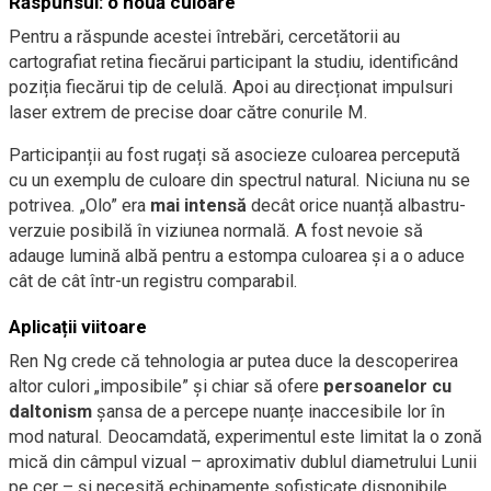
Răspunsul: o nouă culoare
Pentru a răspunde acestei întrebări, cercetătorii au
cartografiat retina fiecărui participant la studiu, identificând
poziția fiecărui tip de celulă. Apoi au direcționat impulsuri
laser extrem de precise doar către conurile M.
Participanții au fost rugați să asocieze culoarea percepută
cu un exemplu de culoare din spectrul natural. Niciuna nu se
potrivea. „Olo” era
mai intensă
decât orice nuanță albastru-
verzuie posibilă în viziunea normală. A fost nevoie să
adauge lumină albă pentru a estompa culoarea și a o aduce
cât de cât într-un registru comparabil.
Aplicații viitoare
Ren Ng crede că tehnologia ar putea duce la descoperirea
altor culori „imposibile” și chiar să ofere
persoanelor cu
daltonism
șansa de a percepe nuanțe inaccesibile lor în
mod natural. Deocamdată, experimentul este limitat la o zonă
mică din câmpul vizual – aproximativ dublul diametrului Lunii
pe cer – și necesită echipamente sofisticate disponibile