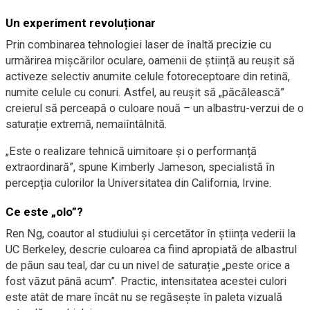
Un experiment revoluționar
Prin combinarea tehnologiei laser de înaltă precizie cu
urmărirea mișcărilor oculare, oamenii de știință au reușit să
activeze selectiv anumite celule fotoreceptoare din retină,
numite celule cu conuri. Astfel, au reușit să „păcălească”
creierul să perceapă o culoare nouă – un albastru-verzui de o
saturație extremă, nemaiîntâlnită.
„Este o realizare tehnică uimitoare și o performanță
extraordinară”, spune Kimberly Jameson, specialistă în
percepția culorilor la Universitatea din California, Irvine.
Ce este „olo”?
Ren Ng, coautor al studiului și cercetător în știința vederii la
UC Berkeley, descrie culoarea ca fiind apropiată de albastrul
de păun sau teal, dar cu un nivel de saturație „peste orice a
fost văzut până acum”. Practic, intensitatea acestei culori
este atât de mare încât nu se regăsește în paleta vizuală