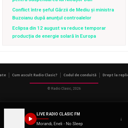
Conflict între şeful Gărzii de Mediu şi ministra
Buzoianu după anunţul controalelor
Eclipsa din 12 august va reduce temporar
producția de energie solară în Europa
tate
Cum ascult Radio Clasic?
Codul de conduită
Drept la repli
© Radio Clasic, 2026
LIVE RADIO CLASIC FM
↓
Morandi, Eneli - No Sleep