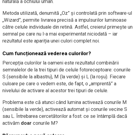
naturală a ochiului uman.
Metoda utilizată, denumită „Oz” și controlată prin software-ul
„Wizard”, permite livrarea precisă a impulsurilor luminoase
către celule individuale din retină. Astfel, creierul primește un
semnal pe care nu l-a mai experimentat niciodată – iar
rezultatul este apariția unei culori complet noi.
Cum funcționează vederea culorilor?
Percepția culorilor la oameni este rezultatul combinării
semnalelor de la trei tipuri de celule fotoreceptoare: conurile
S (sensibile la albastru), M (la verde) și L (la roșu). Fiecare
culoare pe care o vedem este, de fapt, o „amprentă” a
nivelului de activare al acestor trei tipuri de celule.
Problema este că atunci când lumina activează conurile M
(sensibile la verde), activează automat și conurile vecine S
sau L. Întrebarea cercetătorilor a fost: ce se întâmplă dacă
activăm
doar
conurile M?