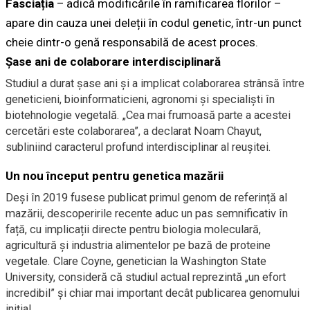
Fasciația
– adică modificările în ramificarea florilor –
apare din cauza unei deleții în codul genetic, într-un punct
cheie dintr-o genă responsabilă de acest proces.
Șase ani de colaborare interdisciplinară
Studiul a durat șase ani și a implicat colaborarea strânsă între
geneticieni, bioinformaticieni, agronomi și specialiști în
biotehnologie vegetală. „Cea mai frumoasă parte a acestei
cercetări este colaborarea”, a declarat Noam Chayut,
subliniind caracterul profund interdisciplinar al reușitei.
Un nou început pentru genetica mazării
Deși în 2019 fusese publicat primul genom de referință al
mazării, descoperirile recente aduc un pas semnificativ în
față, cu implicații directe pentru biologia moleculară,
agricultură și industria alimentelor pe bază de proteine
vegetale. Clare Coyne, genetician la Washington State
University, consideră că studiul actual reprezintă „un efort
incredibil” și chiar mai important decât publicarea genomului
inițial.