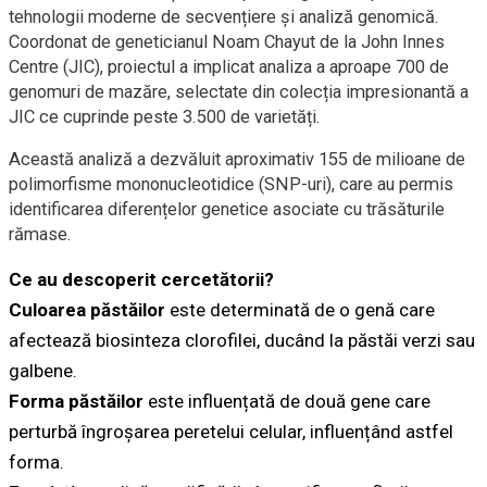
tehnologii moderne de secvențiere și analiză genomică.
Coordonat de geneticianul Noam Chayut de la John Innes
Centre (JIC), proiectul a implicat analiza a aproape 700 de
genomuri de mazăre, selectate din colecția impresionantă a
JIC ce cuprinde peste 3.500 de varietăți.
Această analiză a dezvăluit aproximativ 155 de milioane de
polimorfisme mononucleotidice (SNP-uri), care au permis
identificarea diferențelor genetice asociate cu trăsăturile
rămase.
Ce au descoperit cercetătorii?
Culoarea păstăilor
este determinată de o genă care
afectează biosinteza clorofilei, ducând la păstăi verzi sau
galbene.
Forma păstăilor
este influențată de două gene care
perturbă îngroșarea peretelui celular, influențând astfel
forma.