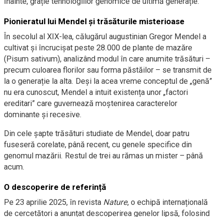
înainte, grație tehnologiilor genomice de ultimă generație.
Pionieratul lui Mendel și trăsăturile misterioase
În secolul al XIX-lea, călugărul augustinian Gregor Mendel a
cultivat și încrucișat peste 28.000 de plante de mazăre
(Pisum sativum), analizând modul în care anumite trăsături –
precum culoarea florilor sau forma păstăilor – se transmit de
la o generație la alta. Deși la acea vreme conceptul de „genă”
nu era cunoscut, Mendel a intuit existența unor „factori
ereditari” care guvernează moștenirea caracterelor
dominante și recesive.
Din cele șapte trăsături studiate de Mendel, doar patru
fuseseră corelate, până recent, cu genele specifice din
genomul mazării. Restul de trei au rămas un mister – până
acum.
O descoperire de referință
Pe 23 aprilie 2025, în revista
Nature
, o echipă internațională
de cercetători a anunțat descoperirea genelor lipsă, folosind