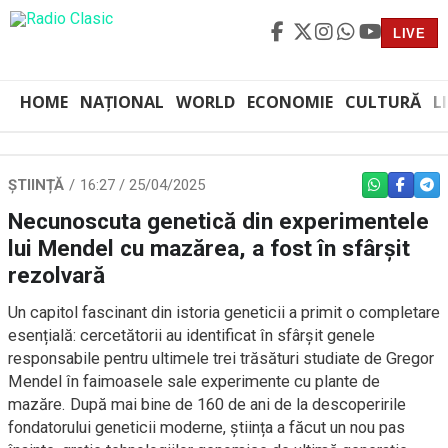
LIVE
HOME
NAȚIONAL
WORLD
ECONOMIE
CULTURĂ
L
ȘTIINȚĂ
16:27 / 25/04/2025
WHATSAPP
FACEBO
TEL
Necunoscuta genetică din experimentele
lui Mendel cu mazărea, a fost în sfârșit
rezolvară
Un capitol fascinant din istoria geneticii a primit o completare
esențială: cercetătorii au identificat în sfârșit genele
responsabile pentru ultimele trei trăsături studiate de Gregor
Mendel în faimoasele sale experimente cu plante de
mazăre. După mai bine de 160 de ani de la descoperirile
fondatorului geneticii moderne, știința a făcut un nou pas