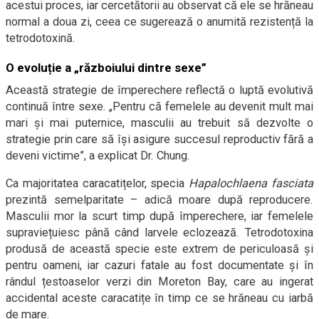
acestui proces, iar cercetătorii au observat că ele se hrăneau
normal a doua zi, ceea ce sugerează o anumită rezistență la
tetrodotoxină.
O evoluție a „războiului dintre sexe”
Această strategie de împerechere reflectă o luptă evolutivă
continuă între sexe. „Pentru că femelele au devenit mult mai
mari și mai puternice, masculii au trebuit să dezvolte o
strategie prin care să își asigure succesul reproductiv fără a
deveni victime”, a explicat Dr. Chung.
Ca majoritatea caracatițelor, specia
Hapalochlaena fasciata
prezintă semelparitate – adică moare după reproducere.
Masculii mor la scurt timp după împerechere, iar femelele
supraviețuiesc până când larvele eclozează. Tetrodotoxina
produsă de această specie este extrem de periculoasă și
pentru oameni, iar cazuri fatale au fost documentate și în
rândul țestoaselor verzi din Moreton Bay, care au ingerat
accidental aceste caracatițe în timp ce se hrăneau cu iarbă
de mare.