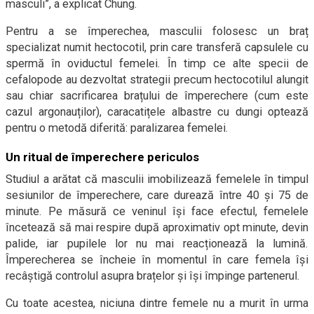
masculi”, a explicat Chung.
Pentru a se împerechea, masculii folosesc un braț
specializat numit hectocotil, prin care transferă capsulele cu
spermă în oviductul femelei. În timp ce alte specii de
cefalopode au dezvoltat strategii precum hectocotilul alungit
sau chiar sacrificarea brațului de împerechere (cum este
cazul argonauților), caracatițele albastre cu dungi optează
pentru o metodă diferită: paralizarea femelei.
Un ritual de împerechere periculos
Studiul a arătat că masculii imobilizează femelele în timpul
sesiunilor de împerechere, care durează între 40 și 75 de
minute. Pe măsură ce veninul își face efectul, femelele
încetează să mai respire după aproximativ opt minute, devin
palide, iar pupilele lor nu mai reacționează la lumină.
Împerecherea se încheie în momentul în care femela își
recâștigă controlul asupra brațelor și își împinge partenerul.
Cu toate acestea, niciuna dintre femele nu a murit în urma