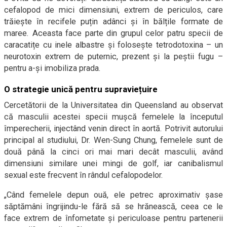
cefalopod de mici dimensiuni, extrem de periculos, care
trăiește în recifele puțin adânci și în bălțile formate de
maree. Aceasta face parte din grupul celor patru specii de
caracatițe cu inele albastre și folosește tetrodotoxina – un
neurotoxin extrem de puternic, prezent și la peștii fugu –
pentru a-și imobiliza prada.
O strategie unică pentru supraviețuire
Cercetătorii de la Universitatea din Queensland au observat
că masculii acestei specii mușcă femelele la începutul
împerecherii, injectând venin direct în aortă. Potrivit autorului
principal al studiului, Dr. Wen-Sung Chung, femelele sunt de
două până la cinci ori mai mari decât masculii, având
dimensiuni similare unei mingi de golf, iar canibalismul
sexual este frecvent în rândul cefalopodelor.
„Când femelele depun ouă, ele petrec aproximativ șase
săptămâni îngrijindu-le fără să se hrănească, ceea ce le
face extrem de înfometate și periculoase pentru partenerii