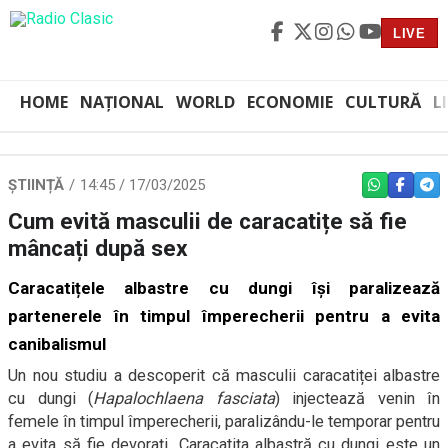
LIVE
HOME
NAȚIONAL
WORLD
ECONOMIE
CULTURĂ
L
ȘTIINȚĂ
14:45 / 17/03/2025
WHATSAPP
FACEBO
TEL
Cum evită masculii de caracatițe să fie
mâncați după sex
Caracatițele albastre cu dungi își paralizează
partenerele în timpul împerecherii pentru a evita
canibalismul
Un nou studiu a descoperit că masculii caracatiței albastre
cu dungi (
Hapalochlaena fasciata
) injectează venin în
femele în timpul împerecherii, paralizându-le temporar pentru
a evita să fie devorați. Caracatița albastră cu dungi este un