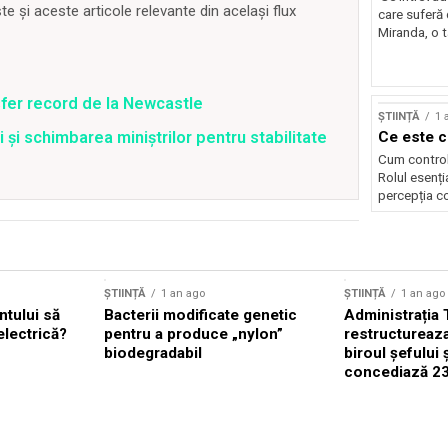
 și aceste articole relevante din același flux
care suferă
Miranda, o t
fer record de la Newcastle
ȘTIINȚĂ
1 
și schimbarea miniștrilor pentru stabilitate
Ce este c
Cum control
Rolul esenția
percepția co
ȘTIINȚĂ
1 an ago
ȘTIINȚĂ
1 an ago
ntului să
Bacterii modificate genetic
Administrația
lectrică?
pentru a produce „nylon”
restructureaz
biodegradabil
biroul șefului ș
concediază 23