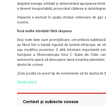
disipând energia orbitală și determinând apropierea lentă
a devenit insuportabilă, provocând căderea și dezintegrar
Impactul a aruncat în spațiu straturi exterioare de gaz a
cosmic.
Încă multe întrebări fără răspuns
Deși noile date sunt promițătoare, cercetătorii subliniază
au făcut într-o bandă îngustă de lumină infraroșie, iar 
sau modifica povestea. O altă întrebare importantă est
funcțiune a Observatorului Vera C. Rubin din Chile, car
astronomii speră să descopere dacă moartea planetelor pr
destul de comun.
„Este posibil ca acest tip de evenimente să fie destul de
Sursă articol
Context și subiecte conexe