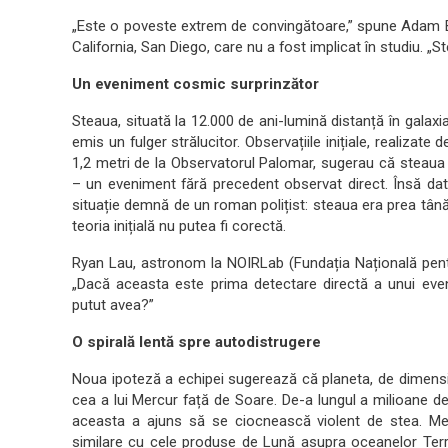
„Este o poveste extrem de convingătoare,” spune Adam Bu
California, San Diego, care nu a fost implicat în studiu. „
Un eveniment cosmic surprinzător
Steaua, situată la 12.000 de ani-lumină distanță în galaxi
emis un fulger strălucitor. Observațiile inițiale, realizate
1,2 metri de la Observatorul Palomar, sugerau că steaua 
– un eveniment fără precedent observat direct. Însă da
situație demnă de un roman polițist: steaua era prea tânăr
teoria inițială nu putea fi corectă.
Ryan Lau, astronom la NOIRLab (Fundația Națională pentru 
„Dacă aceasta este prima detectare directă a unui even
putut avea?”
O spirală lentă spre autodistrugere
Noua ipoteză a echipei sugerează că planeta, de dimensiun
cea a lui Mercur față de Soare. De-a lungul a milioane de
aceasta a ajuns să se ciocnească violent de stea. Mec
similare cu cele produse de Lună asupra oceanelor Terrei