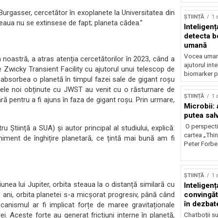
rgasser, cercetător în exoplanete la Universitatea din
ȘTIINȚĂ
1 
Steaua nu se extinsese de fapt; planeta cădea.”
Inteligenț
detecta b
umană
Vocea umană
a noastră, a atras atenția cercetătorilor în 2023, când a
ajutorul inte
 de Zwicky Transient Facility cu ajutorul unui telescop de
biomarker p
absorbea o planetă în timpul fazei sale de gigant roșu
tele noi obținute cu JWST au venit cu o răsturnare de
ȘTIINȚĂ
1 
ă pentru a fi ajuns în faza de gigant roșu. Prin urmare,
Microbii: a
putea sal
O perspecti
Știință a SUA) și autor principal al studiului, explică:
cartea „Thi
iment de înghițire planetară, ce țintă mai bună am fi
Peter Forbes
ȘTIINȚĂ
1 
ea lui Jupiter, orbita steaua la o distanță similară cu
Inteligența
 ani, orbita planetei s-a micșorat progresiv, până când
convingăt
în dezbate
anismul ar fi implicat forțe de maree gravitaționale
. Aceste forțe au generat fricțiuni interne în planetă,
Chatboții s