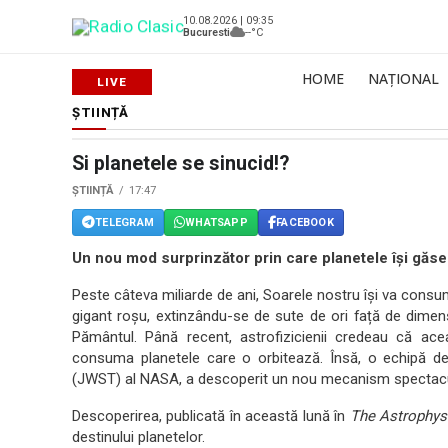
10.08.2026 | 09:35
Bucuresti
--°C
HOME
NAȚIONAL
ȘTIINȚĂ
Si planetele se sinucid!?
ȘTIINȚĂ
17:47
TELEGRAM
WHATSAPP
FACEBOOK
Un nou mod surprinzător prin care planetele își găsesc
Peste câteva miliarde de ani, Soarele nostru își va consu
gigant roșu, extinzându-se de sute de ori față de dimensi
Pământul. Până recent, astrofizicienii credeau că ac
consuma planetele care o orbitează. Însă, o echipă d
(JWST) al NASA, a descoperit un nou mecanism spectacul
Descoperirea, publicată în această lună în
The Astrophys
destinului planetelor.