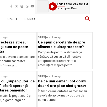
LIVE RADIO CLASIC FM
Dua Lipa - Don
SPORT
RADIO
an ago
ȘTIINȚĂ
1 an ago
ectează stresul
Ce spun cercetările despre
 și cum ne poate
alimentele ultraprocesate?
ța?
Campaniile pentru o alimentație
sănătoasă susțin că alimentele
ic a devenit o amenințare
ultraprocesate reprezintă o
e pentru sănătatea
amenințare majoră pentru...
n întreaga...
an ago
ȘTIINȚĂ
1 an ago
 cu „super-puteri de
De ce unii oameni pot dormi
” oferă speranță
doar 4 ore și se simt grozav
atarea oamenilor
În timp ce majoritatea oamenilor au
nevoie de aproximativ opt ore de
 marini la pești-zebră și
somn pentru...
i, o gamă largă de