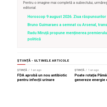
Pentru o imagine mai completă a subiectului, urmărește
editorial.
Horoscop 9 august 2026. Ziua răspunsurilor
Bruno Guimaraes a semnat cu Arsenal, trans
Radu Miruță propune menținerea premierului 
politică
ȘTIINȚĂ - ULTIMELE ARTICOLE
ȘTIINȚĂ
1 an ago
ȘTIINȚĂ
1 an ago
FDA aprobă un nou antibiotic
Poate rotația Pămâ
pentru infecții urinare
genereze energie e