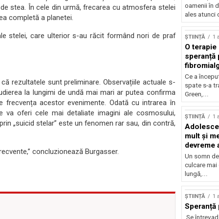
oamenii în d
 de stea. În cele din urmă, frecarea cu atmosfera stelei
ales atunci 
ea completă a planetei.
le stelei, care ulterior s-au răcit formând nori de praf
ȘTIINȚĂ
1 
O terapie 
speranță 
fibromial
Ce a începu
 că rezultatele sunt preliminare. Observațiile actuale s-
spate s-a t
studierea la lungimi de undă mai mari ar putea confirma
Green,...
e frecvența acestor evenimente. Odată cu intrarea în
e va oferi cele mai detaliate imagini ale cosmosului,
ȘTIINȚĂ
1 
in „suicid stelar” este un fenomen rar sau, din contră,
Adolescen
mult și me
devreme a
 frecvente,” concluzionează Burgasser.
Un somn de 
culcare mai
lungă,...
ȘTIINȚĂ
1 
Speranță 
Se întrevad