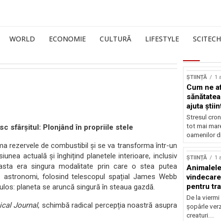
WORLD
ECONOMIE
CULTURĂ
LIFESTYLE
SCITECH
ȘTIINȚĂ
1 
Cum ne af
sănătatea
ajuta știin
Stresul cron
tot mai mar
 sfârșitul: Plonjând în propriile stele
oamenilor di
ma rezervele de combustibil și se va transforma într-un
unea actuală și înghițind planetele interioare, inclusiv
ȘTIINȚĂ
1 
easta era singura modalitate prin care o stea putea
Animalele
e astronomi, folosind telescopul spațial James Webb
vindecare
pentru tr
os: planeta se aruncă singură în steaua gazdă.
De la viermi
ical Journal
, schimbă radical percepția noastră asupra
șopârle verz
creaturi...