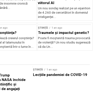
viitorul AI
 de insomnie cronică
ânără...
Un nou sondaj realizat pe un eșantion
de 4.260 de cercetători în domeniul
inteligenței...
an ago
ȘTIINȚĂ
1 an ago
onștiința?
Traumele și impactul genetic?
ează creierul conștiința?
Poate fi moștenită trauma provocată
l al talamusului în
de violență? Un nou studiu sugerează
nștientă Într-o lume în...
că da Un...
ȘTIINȚĂ
1 an ago
ȘTIINȚĂ
1 
Lecțiile pandemiei de COVID-19
 Trump
Cum evită
a NASA închide
să fie mâ
tiințific și
 de angajați