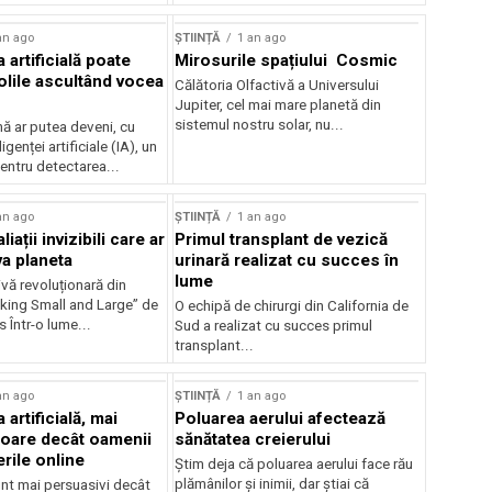
an ago
ȘTIINȚĂ
1 an ago
a artificială poate
Mirosurile spațiului Cosmic
olile ascultând vocea
Călătoria Olfactivă a Universului
Jupiter, cel mai mare planetă din
sistemul nostru solar, nu...
 ar putea deveni, cu
ligenței artificiale (IA), un
entru detectarea...
an ago
ȘTIINȚĂ
1 an ago
liații invizibili care ar
Primul transplant de vezică
va planeta
urinară realizat cu succes în
lume
vă revoluționară din
nking Small and Large” de
O echipă de chirurgi din California de
 Într-o lume...
Sud a realizat cu succes primul
transplant...
an ago
ȘTIINȚĂ
1 an ago
 artificială, mai
Poluarea aerului afectează
oare decât oamenii
sănătatea creierului
rile online
Știm deja că poluarea aerului face rău
plămânilor și inimii, dar știai că
unt mai persuasivi decât