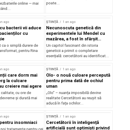
poate...
ezbaterile online — mai
când...
an ago
ȘTIINȚĂ
1 an ago
cu bacterii vii aduce
Necunoscuta genetică din
pacienților cu
experimentele lui Mendel cu
gie
mazărea, a fost în sfârșit
rezolvară
t ca o simplă durere de
Un capitol fascinant din istoria
ransformat, pentru Rina
geneticii a primit o completare
esențială: cercetătorii au identificat...
an ago
ȘTIINȚĂ
1 an ago
ții care dorm mai
Olo- o nouă culoare percepută
rg la culcare
pentru prima dată de ochiul
u creiere mai agere
uman
calitate, cu ore de
„Olo” – nuanța imposibilă devine
 devreme și durată mai
realitate Cercetătorii au reușit să
aducă în fața ochilor...
an ago
ȘTIINȚĂ
1 an ago
pentru insomniaci
Cercetătorii în inteligență
artificială sunt optimiști privind
 noi tratamente pentru cei