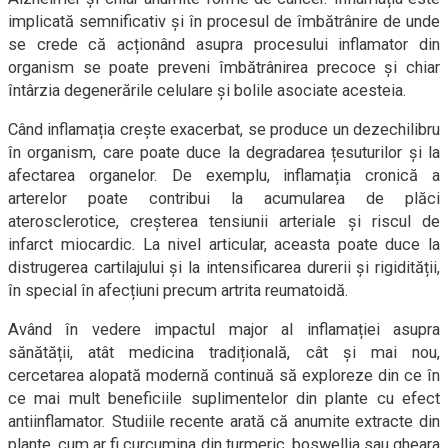
implicată semnificativ și în procesul de îmbătrânire de unde
se crede că acționând asupra procesului inflamator din
organism se poate preveni îmbătrânirea precoce și chiar
întârzia degenerările celulare și bolile asociate acesteia.
Când inflamația crește exacerbat, se produce un dezechilibru
în organism, care poate duce la degradarea țesuturilor și la
afectarea organelor. De exemplu, inflamația cronică a
arterelor poate contribui la acumularea de plăci
aterosclerotice, creșterea tensiunii arteriale și riscul de
infarct miocardic. La nivel articular, aceasta poate duce la
distrugerea cartilajului și la intensificarea durerii și rigidității,
în special în afecțiuni precum artrita reumatoidă.
Având în vedere impactul major al inflamației asupra
sănătății, atât medicina tradițională, cât și mai nou,
cercetarea alopată modernă continuă să exploreze din ce în
ce mai mult beneficiile suplimentelor din plante cu efect
antiinflamator. Studiile recente arată că anumite extracte din
plante, cum ar fi curcumina din turmeric, boswellia sau gheara