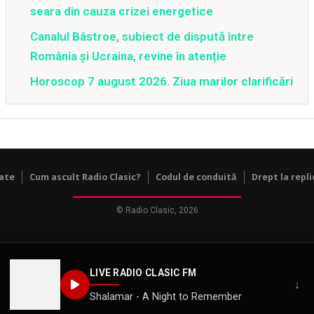
seara din cauza crizei energetice
Canalul Bâstroe, subiect de dispută între
România și Ucraina, revine în atenție
Horoscop 7 august 2026. Ziua marilor clarificări
tate
Cum ascult Radio Clasic?
Codul de conduită
Drept la repli
© Radio Clasic, 2026
LIVE RADIO CLASIC FM
↓
Shalamar - A Night to Remember