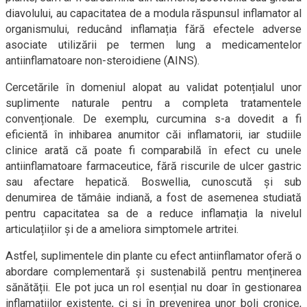
diavolului, au capacitatea de a modula răspunsul inflamator al
organismului, reducând inflamația fără efectele adverse
asociate utilizării pe termen lung a medicamentelor
antiinflamatoare non-steroidiene (AINS).
Cercetările în domeniul alopat au validat potențialul unor
suplimente naturale pentru a completa tratamentele
convenționale. De exemplu, curcumina s-a dovedit a fi
eficientă în inhibarea anumitor căi inflamatorii, iar studiile
clinice arată că poate fi comparabilă în efect cu unele
antiinflamatoare farmaceutice, fără riscurile de ulcer gastric
sau afectare hepatică. Boswellia, cunoscută și sub
denumirea de tămâie indiană, a fost de asemenea studiată
pentru capacitatea sa de a reduce inflamația la nivelul
articulațiilor și de a ameliora simptomele artritei.
Astfel, suplimentele din plante cu efect antiinflamator oferă o
abordare complementară și sustenabilă pentru menținerea
sănătății. Ele pot juca un rol esențial nu doar în gestionarea
inflamațiilor existente, ci și în prevenirea unor boli cronice,