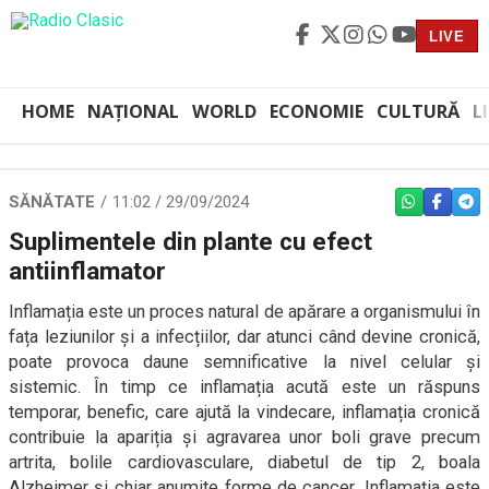
LIVE
HOME
NAȚIONAL
WORLD
ECONOMIE
CULTURĂ
L
SĂNĂTATE
11:02 / 29/09/2024
WHATSAPP
FACEBO
TEL
Suplimentele din plante cu efect
antiinflamator
Inflamația este un proces natural de apărare a organismului în
fața leziunilor și a infecțiilor, dar atunci când devine cronică,
poate provoca daune semnificative la nivel celular și
sistemic. În timp ce inflamația acută este un răspuns
temporar, benefic, care ajută la vindecare, inflamația cronică
contribuie la apariția și agravarea unor boli grave precum
artrita, bolile cardiovasculare, diabetul de tip 2, boala
Alzheimer și chiar anumite forme de cancer. Inflamația este