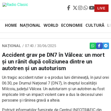
LIVE
HOME
NAȚIONAL
WORLD
ECONOMIE
CULTURĂ
L
NAȚIONAL
07:40 / 30/06/2025
WHATSAPP
FACEBO
TEL
Accident grav pe DN7 în Vâlcea: un mort
și un rănit după coliziunea dintre un
autotren și un autoturism
Un tragic accident rutier s-a produs luni dimineață, în jurul orei
06:30, pe Drumul Național 7 (DN7), în dreptul localității
Milcoiu, județul Vâlcea. Un autoturism și un autotren au fost
implicate într-un impact violent care a dus la decesul unei
persoane și rănirea gravă a alteia.
Potrivit informațiilor furnizate de Centrul INFOTRAFIC din