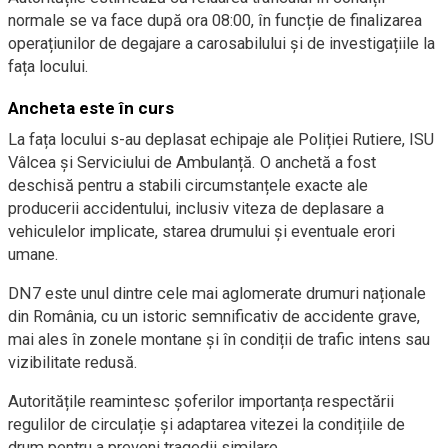
normale se va face după ora 08:00, în funcție de finalizarea
operațiunilor de degajare a carosabilului și de investigațiile la
fața locului.
Ancheta este în curs
La fața locului s-au deplasat echipaje ale Poliției Rutiere, ISU
Vâlcea și Serviciului de Ambulanță. O anchetă a fost
deschisă pentru a stabili circumstanțele exacte ale
producerii accidentului, inclusiv viteza de deplasare a
vehiculelor implicate, starea drumului și eventuale erori
umane.
DN7 este unul dintre cele mai aglomerate drumuri naționale
din România, cu un istoric semnificativ de accidente grave,
mai ales în zonele montane și în condiții de trafic intens sau
vizibilitate redusă.
Autoritățile reamintesc șoferilor importanța respectării
regulilor de circulație și adaptarea vitezei la condițiile de
drum pentru a preveni tragedii similare.