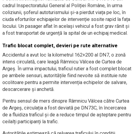
cadrul Inspectoratului General al Poliției Române, în urma
coliziunii, șoferul autoturismului și-a pierdut viața pe loc, în
ciuda eforturilor echipajelor de intervenție sosite rapid la fața
locului. Un pasager aflat în același vehicul a fost grav rănit și
a fost transportat de urgență la spital de un echipaj medical.
Trafic blocat complet, devieri pe rute alternative
Accidentul a avut loc la kilometrul 162+200 al DN7, o zonă
intens circulată, care leagă Râmnicu Vâlcea de Curtea de
Argeș. În urma impactului, traficul rutier a fost complet blocat
pe ambele sensuri, autoritățile fiind nevoite să instituie rute
ocolitoare pentru a permite intervenția echipelor de salvare,
descarcerare și anchetă.
Pentru sensul de mers dinspre Râmnicu Vâlcea către Curtea
de Argeș, circulația a fost deviată pe DN73C, în încercarea
de a fluidiza traficul și de a reduce timpul de așteptare pentru
ceilalți participanți la trafic.
Autoritățile estimează că reluarea traficului în condiții