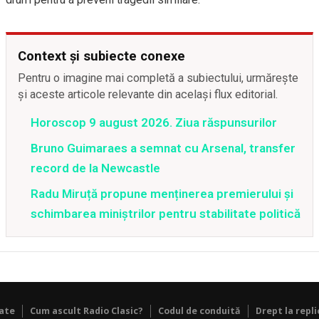
Context și subiecte conexe
Pentru o imagine mai completă a subiectului, urmărește
și aceste articole relevante din același flux editorial.
Horoscop 9 august 2026. Ziua răspunsurilor
Bruno Guimaraes a semnat cu Arsenal, transfer
record de la Newcastle
Radu Miruță propune menținerea premierului și
schimbarea miniștrilor pentru stabilitate politică
tate
Cum ascult Radio Clasic?
Codul de conduită
Drept la repli