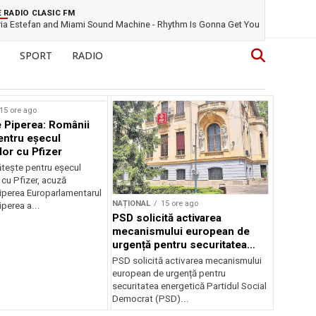
E RADIO CLASIC FM
ria Estefan and Miami Sound Machine - Rhythm Is Gonna Get You
SPORT
RADIO
15 ore ago
 Piperea: Românii
entru eșecul
lor cu Pfizer
tește pentru eșecul
 cu Pfizer, acuză
perea Europarlamentarul
NAȚIONAL
15 ore ago
perea a...
PSD solicită activarea
mecanismului european de
urgență pentru securitatea
energetică a României
PSD solicită activarea mecanismului
european de urgență pentru
securitatea energetică Partidul Social
Democrat (PSD)...