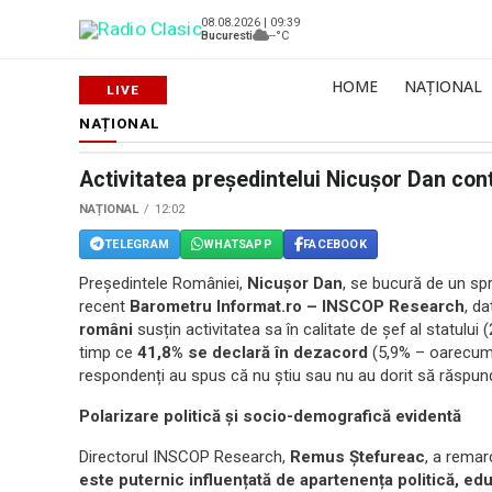
08.08.2026 | 09:39
Bucuresti
--°C
HOME
NAȚIONAL
NAȚIONAL
Activitatea președintelui Nicușor Dan con
NAȚIONAL
12:02
TELEGRAM
WHATSAPP
FACEBOOK
Președintele României,
Nicușor Dan
, se bucură de un spri
recent
Barometru Informat.ro – INSCOP Research
, da
români
susțin activitatea sa în calitate de șef al statulu
timp ce
41,8% se declară în dezacord
(5,9% – oarecum î
respondenți au spus că nu știu sau nu au dorit să răspun
Polarizare politică și socio-demografică evidentă
Directorul INSCOP Research,
Remus Ștefureac
, a rema
este puternic influențată de apartenența politică, ed