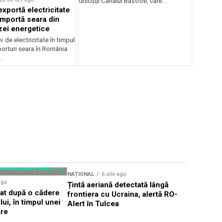
discuții Canalul Bâstroe, care...
xportă electricitate
importă seara din
zei energetice
 de electricitate în timpul
mporturi seara în România
..
Sursă foto: Shutte
NAȚIONAL
6 zile ago
NAȚIONAL
ago
Țintă aeriană detectată lângă
Cea mai gr
dat după o cădere
frontiera cu Ucraina, alertă RO-
afectează 
ui, în timpul unei
Alert în Tulcea
România ș
are