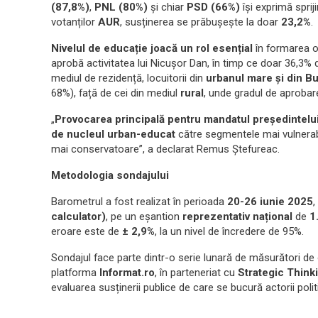
(87,8%)
,
PNL (80%)
și chiar
PSD (66%)
își exprimă sprij
votanților
AUR
, susținerea se prăbușește la doar
23,2%
.
Nivelul de educație joacă un rol esențial
în formarea op
aprobă activitatea lui Nicușor Dan, în timp ce doar 36,3% d
mediul de rezidență, locuitorii din
urbanul mare și din B
68%), față de cei din mediul
rural
, unde gradul de aproba
„
Provocarea principală pentru mandatul președintelui
de nucleul urban-educat
către segmentele mai vulnerabile
mai conservatoare”, a declarat Remus Ștefureac.
Metodologia sondajului
Barometrul a fost realizat în perioada
20-26 iunie 2025
,
calculator)
, pe un eșantion
reprezentativ național
de
1
eroare este de
± 2,9%
, la un nivel de încredere de 95%.
Sondajul face parte dintr-o serie lunară de măsurători de 
platforma
Informat.ro
, în parteneriat cu
Strategic Think
evaluarea susținerii publice de care se bucură actorii polit