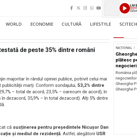
LIV
Glo
WORLD
ECONOMIE
CULTURĂ
LIFESTYLE
SCITECH
NAȚIONAL
testată de peste 35% dintre români
Gheorghe
plătesc p
negocieri
România plă
negocierilor
jin majoritar în rândul opiniei publice, potrivit celui mai
Gheorghe Pi
t publicității marți. Conform sondajului,
53,2% dintre
Gheorghe Pi
i (29,7% – total de acord, 23,5% – oarecum de acord), în
n dezacord, 35,9% – în total dezacord). Alți 5% dintre
dă.
rcat că
susținerea pentru președintele Nicușor Dan
ucație și mediul de rezidență
. Astfel, alegătorii
USR