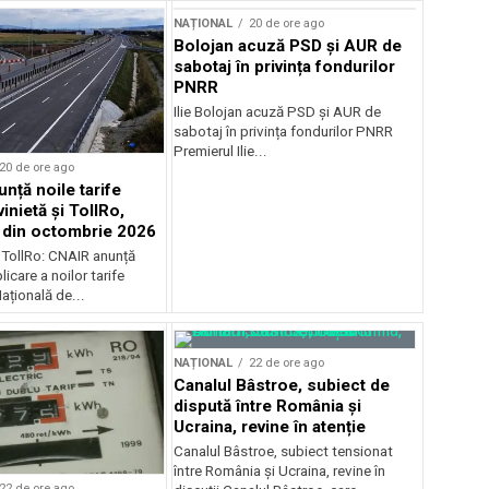
NAȚIONAL
20 de ore ago
Bolojan acuză PSD și AUR de
sabotaj în privința fondurilor
PNRR
Ilie Bolojan acuză PSD și AUR de
sabotaj în privința fondurilor PNRR
Premierul Ilie...
20 de ore ago
nță noile tarife
inietă și TollRo,
e din octombrie 2026
i TollRo: CNAIR anunță
icare a noilor tarife
țională de...
NAȚIONAL
22 de ore ago
Canalul Bâstroe, subiect de
dispută între România și
Ucraina, revine în atenție
Canalul Bâstroe, subiect tensionat
între România și Ucraina, revine în
22 de ore ago