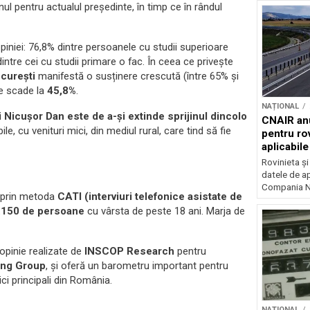
inul pentru actualul președinte, în timp ce în rândul
iniei: 76,8% dintre persoanele cu studii superioare
intre cei cu studii primare o fac. În ceea ce privește
ucurești
manifestă o susținere crescută (între 65% și
re scade la
45,8%
.
NAȚIONAL
 Nicușor Dan este de a-și extinde sprijinul dincolo
CNAIR anu
, cu venituri mici, din mediul rural, care tind să fie
pentru rov
aplicabil
Rovinieta ș
datele de apl
Compania Na
 prin metoda
CATI (interviuri telefonice asistate de
.150 de persoane
cu vârsta de peste 18 ani. Marja de
opinie realizate de
INSCOP Research
pentru
ing Group
, și oferă un barometru important pentru
ici principali din România.
NAȚIONAL