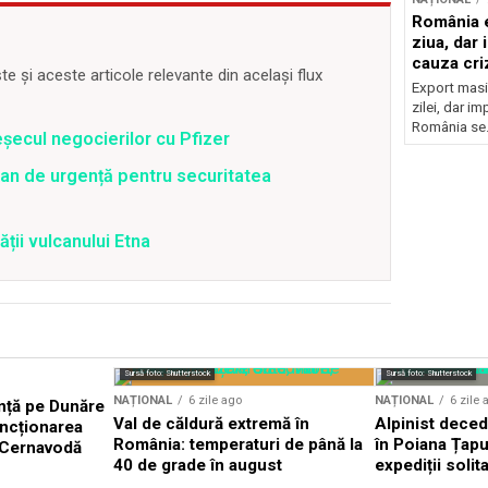
România e
ziua, dar 
cauza cri
 și aceste articole relevante din același flux
Export masiv
zilei, dar i
România se.
șecul negocierilor cu Pfizer
an de urgență pentru securitatea
ății vulcanului Etna
Sursă foto: Shutterstock
Sursă foto: Shutterstock
NAȚIONAL
6 zile ago
NAȚIONAL
6 zile 
nță pe Dunăre
Val de căldură extremă în
Alpinist dece
uncționarea
România: temperaturi de până la
în Poiana Țapul
a Cernavodă
40 de grade în august
expediții solit