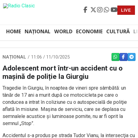
LIVE
HOME
NAȚIONAL
WORLD
ECONOMIE
CULTURĂ
L
NAȚIONAL
11:06 / 11/10/2025
WHATSAPP
FACEBO
TEL
Adolescent mort într-un accident cu o
mașină de poliție la Giurgiu
Tragedie în Giurgiu, în noaptea de vineri spre sâmbătă: un
tânăr de 17 ani a murit după ce motocicleta pe care o
conducea a intrat în coliziune cu o autospecială de poliţie
aflată în misiune. Maşina de serviciu, care se deplasa cu
semnalele acustice şi luminoase pornite, nu ar fi oprit la
semnul „Stop”.
Accidentul s-a produs pe strada Tudor Vianu, la intersecţia cu