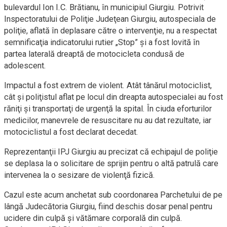
bulevardul Ion I.C. Brătianu, în municipiul Giurgiu. Potrivit
Inspectoratului de Poliţie Judeţean Giurgiu, autospeciala de
poliţie, aflată în deplasare către o intervenţie, nu a respectat
semnificaţia indicatorului rutier „Stop” şi a fost lovită în
partea laterală dreaptă de motocicleta condusă de
adolescent.
Impactul a fost extrem de violent. Atât tânărul motociclist,
cât şi poliţistul aflat pe locul din dreapta autospecialei au fost
răniţi şi transportaţi de urgenţă la spital. În ciuda eforturilor
medicilor, manevrele de resuscitare nu au dat rezultate, iar
motociclistul a fost declarat decedat.
Reprezentanţii IPJ Giurgiu au precizat că echipajul de poliţie
se deplasa la o solicitare de sprijin pentru o altă patrulă care
intervenea la o sesizare de violenţă fizică.
Cazul este acum anchetat sub coordonarea Parchetului de pe
lângă Judecătoria Giurgiu, fiind deschis dosar penal pentru
ucidere din culpă şi vătămare corporală din culpă.