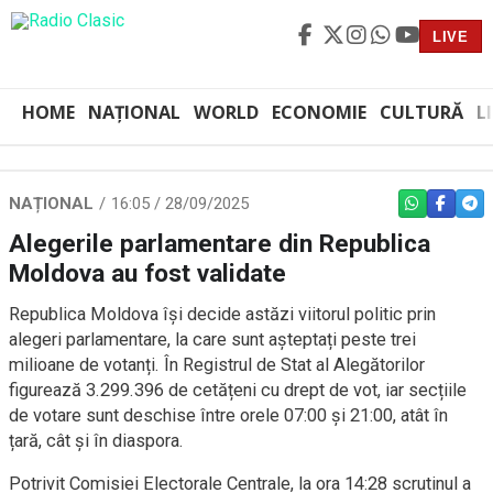
LIVE
HOME
NAȚIONAL
WORLD
ECONOMIE
CULTURĂ
L
NAȚIONAL
16:05 / 28/09/2025
WHATSAPP
FACEBO
TEL
Alegerile parlamentare din Republica
Moldova au fost validate
Republica Moldova își decide astăzi viitorul politic prin
alegeri parlamentare, la care sunt așteptați peste trei
milioane de votanți. În Registrul de Stat al Alegătorilor
figurează 3.299.396 de cetățeni cu drept de vot, iar secțiile
de votare sunt deschise între orele 07:00 și 21:00, atât în
țară, cât și în diaspora.
Potrivit Comisiei Electorale Centrale, la ora 14:28 scrutinul a