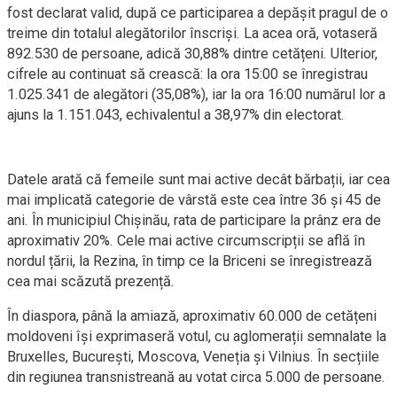
fost declarat valid, după ce participarea a depășit pragul de o
treime din totalul alegătorilor înscriși. La acea oră, votaseră
892.530 de persoane, adică 30,88% dintre cetățeni. Ulterior,
cifrele au continuat să crească: la ora 15:00 se înregistrau
1.025.341 de alegători (35,08%), iar la ora 16:00 numărul lor a
ajuns la 1.151.043, echivalentul a 38,97% din electorat.
Datele arată că femeile sunt mai active decât bărbații, iar cea
mai implicată categorie de vârstă este cea între 36 și 45 de
ani. În municipiul Chișinău, rata de participare la prânz era de
aproximativ 20%. Cele mai active circumscripții se află în
nordul țării, la Rezina, în timp ce la Briceni se înregistrează
cea mai scăzută prezență.
În diaspora, până la amiază, aproximativ 60.000 de cetățeni
moldoveni își exprimaseră votul, cu aglomerații semnalate la
Bruxelles, București, Moscova, Veneția și Vilnius. În secțiile
din regiunea transnistreană au votat circa 5.000 de persoane.