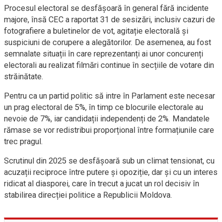
Procesul electoral se desfășoară în general fără incidente
majore, însă CEC a raportat 31 de sesizări, inclusiv cazuri de
fotografiere a buletinelor de vot, agitație electorală și
suspiciuni de corupere a alegătorilor. De asemenea, au fost
semnalate situații în care reprezentanți ai unor concurenți
electorali au realizat filmări continue în secțiile de votare din
străinătate.
Pentru ca un partid politic să intre în Parlament este necesar
un prag electoral de 5%, în timp ce blocurile electorale au
nevoie de 7%, iar candidații independenți de 2%. Mandatele
rămase se vor redistribui proporțional între formațiunile care
trec pragul.
Scrutinul din 2025 se desfășoară sub un climat tensionat, cu
acuzații reciproce între putere și opoziție, dar și cu un interes
ridicat al diasporei, care în trecut a jucat un rol decisiv în
stabilirea direcției politice a Republicii Moldova.