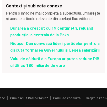
Context și subiecte conexe
Pentru o imagine mai completă a subiectului, urmărește
și aceste articole relevante din același flux editorial.
Dunărea a crescut cu 19 centimetri, reluând
producția la centrala de la Paks
Nicușor Dan convoacă liderii partidelor pentru a
discuta formarea Guvernului și Legea salarizării
Valul de căldură din Europa ar putea reduce PIB-
ul UE cu 180 miliarde de euro
tate
Cum ascult Radio Clasic?
Codul de conduită
Drept la repli