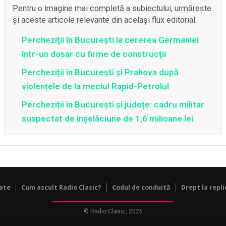
Pentru o imagine mai completă a subiectului, urmărește
și aceste articole relevante din același flux editorial.
Percheziţii în Bucureşti la cererea Germaniei
într-un dosar cu firme de construcţii
Percheziții în București și Prahova după
violențele de la meciul Rapid-Petrolul
Percheziții în București și județe: cadru militar
suspectat de înșelăciune de 1,6 milioane lei
tate
Cum ascult Radio Clasic?
Codul de conduită
Drept la repli
© Radio Clasic, 2026