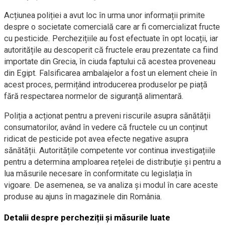
Acțiunea poliției a avut loc în urma unor informații primite
despre o societate comercială care ar fi comercializat fructe
cu pesticide. Perchezițiile au fost efectuate în opt locații, iar
autoritățile au descoperit că fructele erau prezentate ca fiind
importate din Grecia, în ciuda faptului că acestea proveneau
din Egipt. Falsificarea ambalajelor a fost un element cheie în
acest proces, permițând introducerea produselor pe piață
fără respectarea normelor de siguranță alimentară.
Poliția a acționat pentru a preveni riscurile asupra sănătății
consumatorilor, având în vedere că fructele cu un conținut
ridicat de pesticide pot avea efecte negative asupra
sănătății. Autoritățile competente vor continua investigațiile
pentru a determina amploarea rețelei de distribuție și pentru a
lua măsurile necesare în conformitate cu legislația în
vigoare. De asemenea, se va analiza și modul în care aceste
produse au ajuns în magazinele din România.
Detalii despre percheziții și măsurile luate