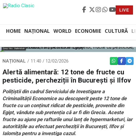
LIVE
HOME
NAȚIONAL
WORLD
ECONOMIE
CULTURĂ
L
Sursă foto: Shutterstock
NAȚIONAL
11:40 / 12/02/2026
WHATSAPP
FACEBO
TEL
Alertă alimentară: 12 tone de fructe cu
pesticide, percheziții în București și Ilfov
Polițiștii din cadrul Serviciului de Investigare a
Criminalității Economice au descoperit peste 12 tone de
fructe cu un conținut ridicat de pesticide, provenite din
Egipt, vândute sub pretenția că ar fi din Grecia. Aceste
fructe au ajuns pe rafturile unui lanț de hypermarketuri, iar
autoritățile au efectuat percheziții în București, Ilfov și
Ialomița pentru a investiga cazul.